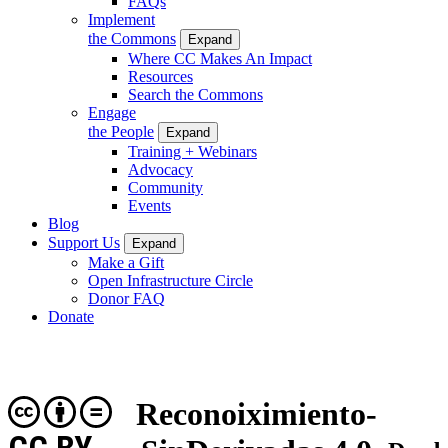
FAQs
Implement
the Commons
Expand
Where CC Makes An Impact
Resources
Search the Commons
Engage
the People
Expand
Training + Webinars
Advocacy
Community
Events
Blog
Support Us
Expand
Make a Gift
Open Infrastructure Circle
Donor FAQ
Donate
Reconoiximiento-