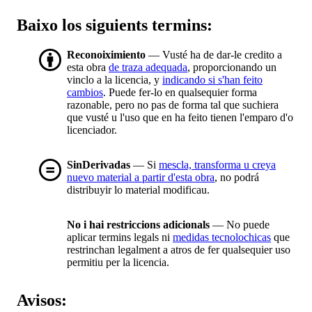
Baixo los siguients termins:
Reconoiximiento
— Vusté ha de dar-le credito a
esta obra
de traza adequada
, proporcionando un
vinclo a la licencia, y
indicando si s'han feito
cambios
. Puede fer-lo en qualsequier forma
razonable, pero no pas de forma tal que suchiera
que vusté u l'uso que en ha feito tienen l'emparo d'o
licenciador.
SinDerivadas
— Si
mescla, transforma u creya
nuevo material a partir d'esta obra
, no podrá
distribuyir lo material modificau.
No i hai restriccions adicionals
— No puede
aplicar termins legals ni
medidas tecnolochicas
que
restrinchan legalment a atros de fer qualsequier uso
permitiu per la licencia.
Avisos: