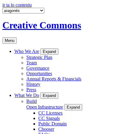
ir ta lo conteniu
Creative Commons
Menu
Who We Are
Expand
Strategic Plan
Team
Governance
Opportunities
Annual Reports & Financials
History
Press
What We Do
Expand
Build
Open Infrastructure
Expand
CC Licenses
CC Signals
Public Domain
Chooser