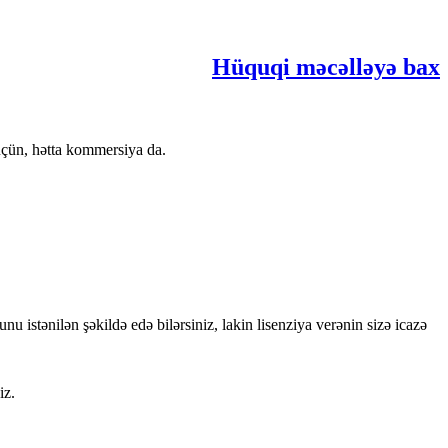
Hüquqi məcəlləyə bax
üçün, hətta kommersiya da.
bunu istənilən şəkildə edə bilərsiniz, lakin lisenziya verənin sizə icazə
iz.