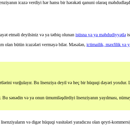
enziyanın icazə verdiyi hər hansı bir hərəkəti qanuni olaraq məhdudlaşd
ayət etməli deyilsiniz və ya tətbiq olunan
istisna və ya məhdudiyyətlə
is
zım olan bütün icazələri verməyə bilər. Məsələn,
ictimailik, məxfilik və
rtlərini vurğulayır. Bu lisenziya deyil və heç bir hüquqi dəyəri yoxdur. 
Bu sənədin və ya onun ümumiləşdirdiyi lisenziyanın yayılması, nümayiş
senziyaların və digər hüquqi vasitələri yaradıcısı olan qeyri-kommersiy