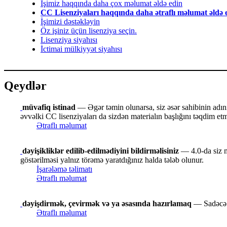
İşimiz haqqında daha çox məlumat əldə edin
CC Lisenziyaları haqqında daha ətraflı məlumat əldə 
İşimizi dəstəkləyin
Öz işiniz üçün lisenziya seçin.
Lisenziya siyahısı
İctimai mülkiyyət siyahısı
Qeydlər
müvafiq istinad
— Əgər təmin olunarsa, siz əsər sahibinin adını v
əvvəlki CC lisenziyaları da sizdən materialın başlığını təqdim etmə
Ətraflı məlumat
dəyişikliklər edilib-edilmədiyini bildirməlisiniz
— 4.0-da siz ma
göstərilməsi yalnız törəmə yaratdığınız halda tələb olunur.
İşarələmə təlimatı
Ətraflı məlumat
dəyişdirmək, çevirmək və ya əsasında hazırlamaq
— Sadəcə f
Ətraflı məlumat