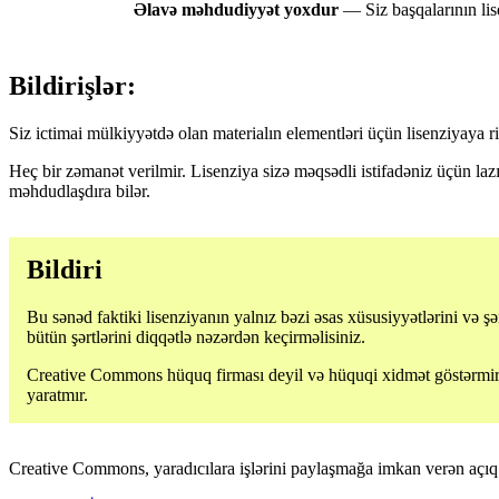
Əlavə məhdudiyyət yoxdur
— Siz başqalarının lis
Bildirişlər:
Siz ictimai mülkiyyətdə olan materialın elementləri üçün lisenziyaya ri
Heç bir zəmanət verilmir. Lisenziya sizə məqsədli istifadəniz üçün la
məhdudlaşdıra bilər.
Bildiri
Bu sənəd faktiki lisenziyanın yalnız bəzi əsas xüsusiyyətlərini və şə
bütün şərtlərini diqqətlə nəzərdən keçirməlisiniz.
Creative Commons hüquq firması deyil və hüquqi xidmət göstərmir. 
yaratmır.
Creative Commons, yaradıcılara işlərini paylaşmağa imkan verən açıq li