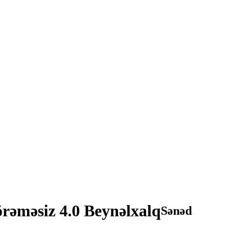
rəməsiz 4.0 Beynəlxalq
Sənəd