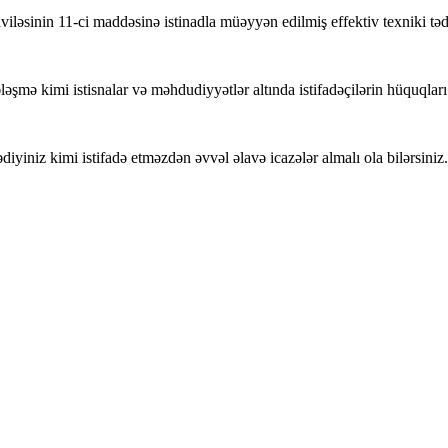
nin 11-ci maddəsinə istinadla müəyyən edilmiş effektiv texniki tədbir
ləşmə kimi istisnalar və məhdudiyyətlər altında istifadəçilərin hüquqları
iyiniz kimi istifadə etməzdən əvvəl əlavə icazələr almalı ola bilərsiniz.