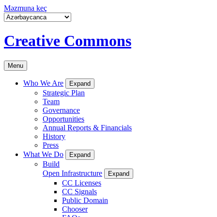
Məzmuna keç
Creative Commons
Menu
Who We Are
Expand
Strategic Plan
Team
Governance
Opportunities
Annual Reports & Financials
History
Press
What We Do
Expand
Build
Open Infrastructure
Expand
CC Licenses
CC Signals
Public Domain
Chooser