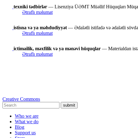
texniki tədbirlər
— Lisenziya ÜƏMT Müəllif Hüquqları Müqaviləsi
Ətraflı məlumat
istisna və ya məhdudiyyət
— Ədalətli istifadə və ədalətli sövdə
Ətraflı məlumat
ictimailik, məxfilik və ya mənəvi hüquqlar
— Materialdan istəd
Ətraflı məlumat
Creative Commons
submit
Who we are
What we do
Blog
Support us