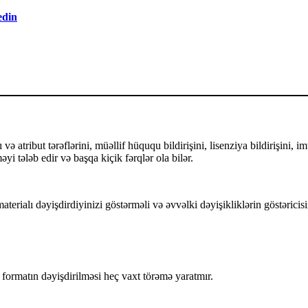
edin
ə atribut tərəflərini, müəllif hüququ bildirişini, lisenziya bildirişini, i
yi tələb edir və başqa kiçik fərqlər ola bilər.
terialı dəyişdirdiyinizi göstərməli və əvvəlki dəyişikliklərin göstəricisi
ormatın dəyişdirilməsi heç vaxt törəmə yaratmır.