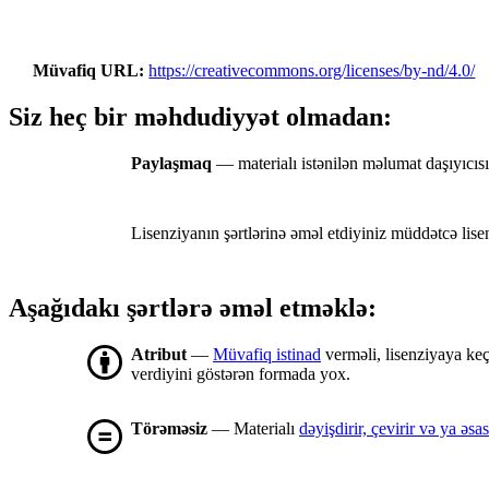
Müvafiq URL
https://creativecommons.org/licenses/by-nd/4.0/
Siz heç bir məhdudiyyət olmadan:
Paylaşmaq
— materialı istənilən məlumat daşıyıcı
Lisenziyanın şərtlərinə əməl etdiyiniz müddətcə lis
Aşağıdakı şərtlərə əməl etməklə:
Atribut
—
Müvafiq istinad
verməli, lisenziyaya keç
verdiyini göstərən formada yox.
Törəməsiz
— Materialı
dəyişdirir, çevirir və ya ə