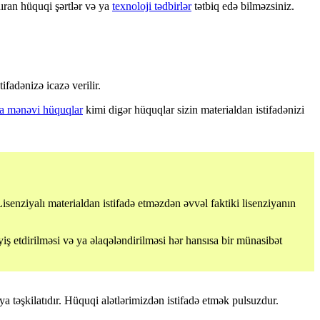
ıran hüquqi şərtlər və ya
texnoloji tədbirlər
tətbiq edə bilməzsiniz.
tifadənizə icazə verilir.
 ya mənəvi hüquqlar
kimi digər hüquqlar sizin materialdan istifadənizi
Lisenziyalı materialdan istifadə etməzdən əvvəl faktiki lisenziyanın
 etdirilməsi və ya əlaqələndirilməsi hər hansısa bir münasibət
a təşkilatıdır. Hüquqi alətlərimizdən istifadə etmək pulsuzdur.