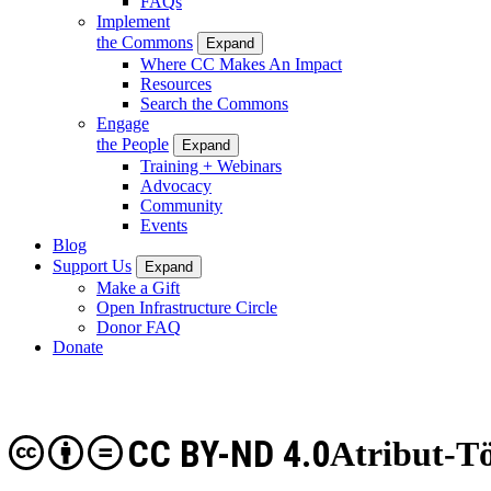
FAQs
Implement
the Commons
Expand
Where CC Makes An Impact
Resources
Search the Commons
Engage
the People
Expand
Training + Webinars
Advocacy
Community
Events
Blog
Support Us
Expand
Make a Gift
Open Infrastructure Circle
Donor FAQ
Donate
CC BY-ND 4.0
Atribut-Tö