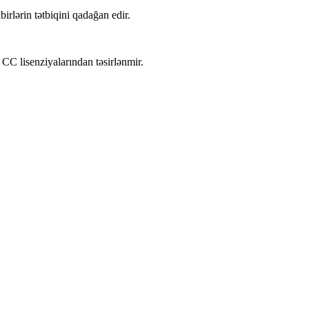
lərin tətbiqini qadağan edir.
 CC lisenziyalarından təsirlənmir.