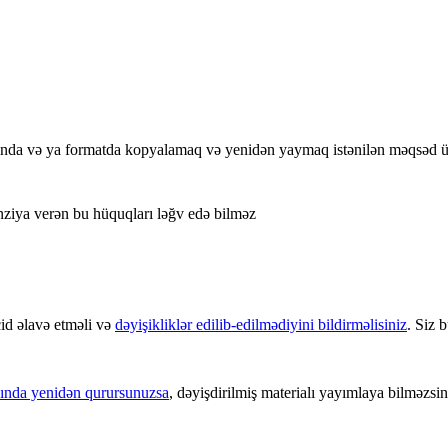
sında və ya formatda kopyalamaq və yenidən yaymaq istənilən məqsəd 
enziya verən bu hüquqları ləğv edə bilməz
id əlavə etməli və
dəyişikliklər edilib-edilmədiyini bildirməlisiniz
. Siz 
sasında yenidən qurursunuzsa
, dəyişdirilmiş materialı yayımlaya bilməzsin