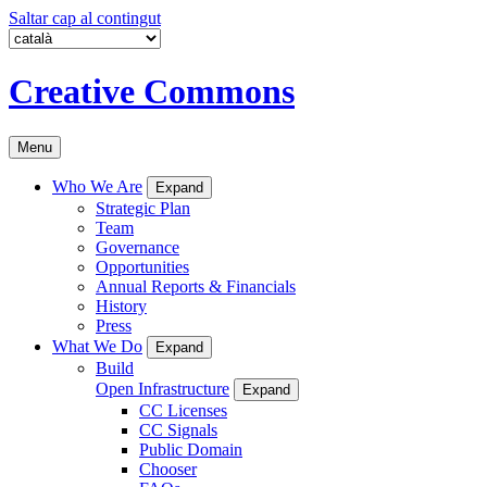
Saltar cap al contingut
Creative Commons
Menu
Who We Are
Expand
Strategic Plan
Team
Governance
Opportunities
Annual Reports & Financials
History
Press
What We Do
Expand
Build
Open Infrastructure
Expand
CC Licenses
CC Signals
Public Domain
Chooser