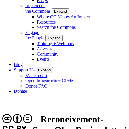
FAQs
Implement
the Commons
Expand
Where CC Makes An Impact
Resources
Search the Commons
Engage
the People
Expand
Training + Webinars
Advocacy
Community
Events
Blog
Support Us
Expand
Make a Gift
Open Infrastructure Circle
Donor FAQ
Donate
Reconeixement-