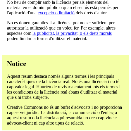
No heu de complir amb la llicència per als elements del
material en el domini públic o quan el seu ús està permès per
l'aplicació d'una
excepció o limitació
dels drets d'autor.
No es donen garanties. La llicència pot no ser suficient per
autoritzar la utilització que en voleu fer. Per exemple, altres
aspectes com
la publicitat, la privacitat, o els drets morals
poden limitar la forma d'utilitzar el material.
Notice
Aquest resum destaca només alguns termes i les principals
característiques de la llicència real. No és una llicència i no té
cap valor legal. Hauríeu de revisar atentament tots els termes i
les condicions de la llicència real abans d'utilitzar el material
que s'hi troba subjecte.
Creative Commons no és un bufet d'advocats i no proporciona
cap servei jurídic. La distribució, la comunicació o l'enllaç a
aquest resum o la llicència aquí resumida no crea cap vincle
advocat-client ni cap altre tipus de relació.