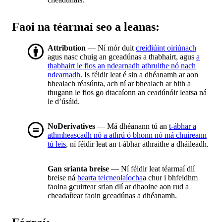
Faoi na téarmaí seo a leanas:
Attribution
— Ní mór duit
creidiúint oiriúnach
agus nasc chuig an gceadúnas a thabhairt, agus
a
thabhairt le fios an ndearnadh athruithe nó nach
ndearnadh
. Is féidir leat é sin a dhéanamh ar aon
bhealach réasúnta, ach ní ar bhealach ar bith a
thugann le fios go dtacaíonn an ceadúnóir leatsa ná
le d’úsáid.
NoDerivatives
— Má dhéanann tú an
t-ábhar a
athmheascadh nó a athrú ó bhonn nó má chuireann
tú leis
, ní féidir leat an t-ábhar athraithe a dháileadh.
Gan srianta breise
— Ní féidir leat téarmaí dlí
breise ná
bearta teicneolaíocha
a chur i bhfeidhm
faoina gcuirtear srian dlí ar dhaoine aon rud a
cheadaítear faoin gceadúnas a dhéanamh.