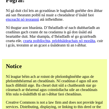
Fógraí:
Ní gá duit cloí leis an gceadúnas le haghaidh gnéithe den ábhar
atá san fhearann poiblí ná nuair a cheadaítear d’úsáid faoi
eisceacht nó teorannú
atá infheidhme.
Ní thugtar aon bharánta. D’fhéadfadh sé nach dtabharfadh an
ceadúnas gach ceann de na ceadanna is gá don úsáid atá
beartaithe duit. Mar shampla, d’fhéadfadh sé go gcuirfeadh
cearta eile,
cearta poiblíochta, príobháideachais nó morálta
, cuir
i gcás, teorainn ar an gcaoi a úsáideann tú an t-ábhar.
Notice
Ní leagtar béim ach ar roinnt de phríomhghnéithe agus de
phríomhthéarmaí an cheadúnais. Ní ceadúnas é agus níl aon
luach dlíthiúil aige. Ba cheart duit súil a chaitheamh siar go
cúramach ar théarmaí agus coinníollacha uile an cheadúnais
féin sula n-úsáidfidh tú an t-ábhar faoi cheadúnas.
Creative Commons is not a law firm and does not provide legal
services. Distributing, displaying, or linking to this deed or the