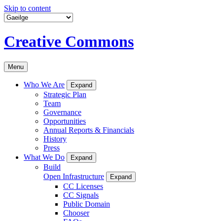
Skip to content
Creative Commons
Menu
Who We Are
Expand
Strategic Plan
Team
Governance
Opportunities
Annual Reports & Financials
History
Press
What We Do
Expand
Build
Open Infrastructure
Expand
CC Licenses
CC Signals
Public Domain
Chooser