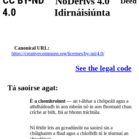
CC BY-ND
NoDerivs 4.0
Deed
4.0
Idirnáisiúnta
Canonical URL
https://creativecommons.org/licenses/by-nd/4.0/
See the legal code
Tá saoirse agat:
É a chomhroinnt
— an t-ábhar a chóipeáil agus a
athdháileadh in aon mheán nó in aon fhormaid chun
críche ar bith, fiú ar bhonn tráchtála.
Ní féidir leis an gceadúnóir na saoirsí sin a
chúlghairm a fhad agus a chloífidh tú le téarmaí an
cheadúnais.