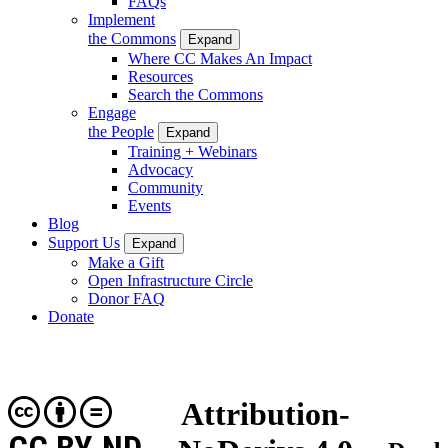
FAQs
Implement
the Commons
Expand
Where CC Makes An Impact
Resources
Search the Commons
Engage
the People
Expand
Training + Webinars
Advocacy
Community
Events
Blog
Support Us
Expand
Make a Gift
Open Infrastructure Circle
Donor FAQ
Donate
Attribution-