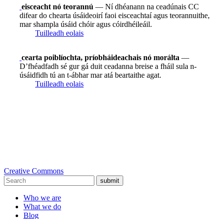
eisceacht nó teorannú
— Ní dhéanann na ceadúnais CC
difear do chearta úsáideoirí faoi eisceachtaí agus teorannuithe,
mar shampla úsáid chóir agus cóirdhéileáil.
Tuilleadh eolais
cearta poiblíochta, príobháideachais nó morálta
—
D’fhéadfadh sé gur gá duit ceadanna breise a fháil sula n-
úsáidfidh tú an t-ábhar mar atá beartaithe agat.
Tuilleadh eolais
Creative Commons
submit
Who we are
What we do
Blog