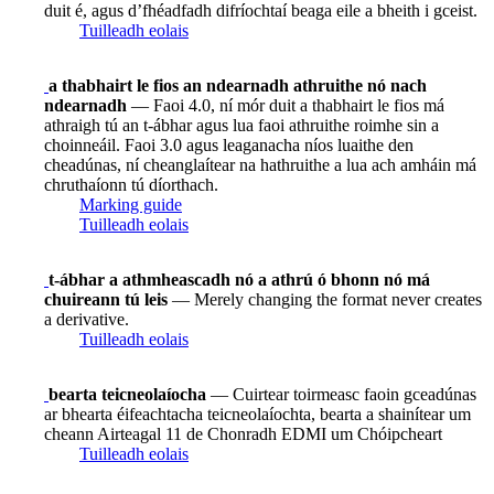
duit é, agus d’fhéadfadh difríochtaí beaga eile a bheith i gceist.
Tuilleadh eolais
a thabhairt le fios an ndearnadh athruithe nó nach
ndearnadh
— Faoi 4.0, ní mór duit a thabhairt le fios má
athraigh tú an t-ábhar agus lua faoi athruithe roimhe sin a
choinneáil. Faoi 3.0 agus leaganacha níos luaithe den
cheadúnas, ní cheanglaítear na hathruithe a lua ach amháin má
chruthaíonn tú díorthach.
Marking guide
Tuilleadh eolais
t-ábhar a athmheascadh nó a athrú ó bhonn nó má
chuireann tú leis
— Merely changing the format never creates
a derivative.
Tuilleadh eolais
bearta teicneolaíocha
— Cuirtear toirmeasc faoin gceadúnas
ar bhearta éifeachtacha teicneolaíochta, bearta a shainítear um
cheann Airteagal 11 de Chonradh EDMI um Chóipcheart
Tuilleadh eolais