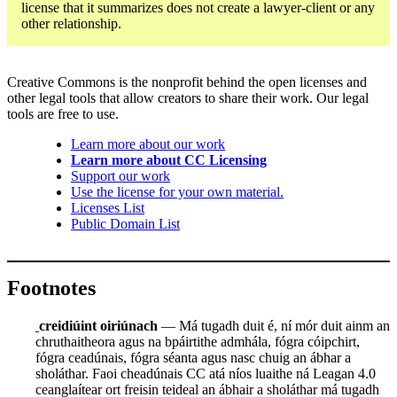
license that it summarizes does not create a lawyer-client or any
other relationship.
Creative Commons is the nonprofit behind the open licenses and
other legal tools that allow creators to share their work. Our legal
tools are free to use.
Learn more about our work
Learn more about CC Licensing
Support our work
Use the license for your own material.
Licenses List
Public Domain List
Footnotes
creidiúint oiriúnach
— Má tugadh duit é, ní mór duit ainm an
chruthaitheora agus na bpáirtithe admhála, fógra cóipchirt,
fógra ceadúnais, fógra séanta agus nasc chuig an ábhar a
sholáthar. Faoi cheadúnais CC atá níos luaithe ná Leagan 4.0
ceanglaítear ort freisin teideal an ábhair a sholáthar má tugadh