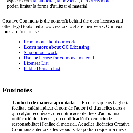
aspectes com
la publicitat, la privacitat, o els drets morals
poden limitar la forma d'utilitzar el material.
Creative Commons is the nonprofit behind the open licenses and
other legal tools that allow creators to share their work. Our legal
tools are free to use.
Learn more about our work
Learn more about CC Licensing
Support our work
Use the license for your own material.
Licenses List
Public Domain List
Footnotes
l'autoria de manera apropiada
— En el cas que us hagi estat
facilitat, caldrà indicar el nom de l'autor i el d'aquelles parts a
qui calgui reconèixer, una notificació de drets d'autor, una
notificació de llicència, una notificació d'exempció de
responsabilitat i l'enllaç al material. Aquelles llicències Creative
Commons anteriors a les versions 4.0 podran requerir a més a