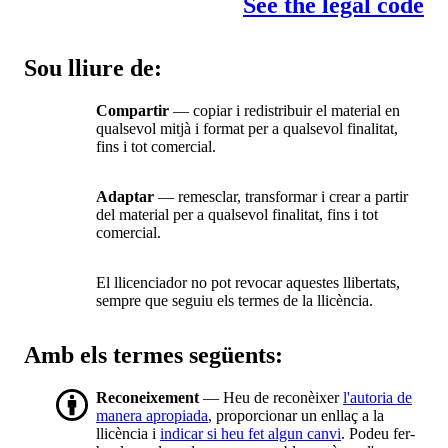
See the legal code
Sou lliure de:
Compartir
— copiar i redistribuir el material en
qualsevol mitjà i format per a qualsevol finalitat,
fins i tot comercial.
Adaptar
— remesclar, transformar i crear a partir
del material per a qualsevol finalitat, fins i tot
comercial.
El llicenciador no pot revocar aquestes llibertats,
sempre que seguiu els termes de la llicència.
Amb els termes següents:
Reconeixement
— Heu de reconèixer
l'autoria de
manera apropiada
, proporcionar un enllaç a la
llicència i
indicar si heu fet algun canvi
. Podeu fer-