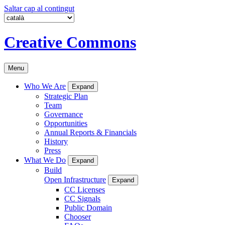
Saltar cap al contingut
Creative Commons
Menu
Who We Are
Expand
Strategic Plan
Team
Governance
Opportunities
Annual Reports & Financials
History
Press
What We Do
Expand
Build
Open Infrastructure
Expand
CC Licenses
CC Signals
Public Domain
Chooser