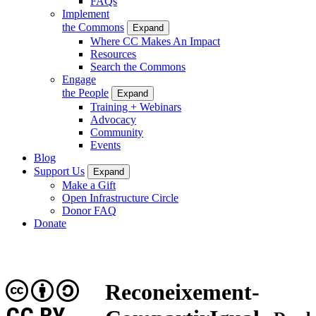
FAQs
Implement
the Commons
Expand
Where CC Makes An Impact
Resources
Search the Commons
Engage
the People
Expand
Training + Webinars
Advocacy
Community
Events
Blog
Support Us
Expand
Make a Gift
Open Infrastructure Circle
Donor FAQ
Donate
Reconeixement-