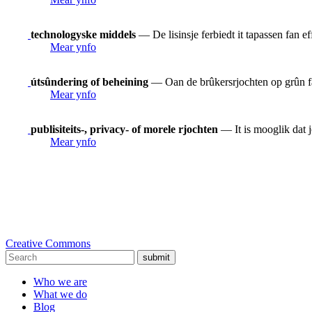
technologyske middels
— De lisinsje ferbiedt it tapassen fan e
Mear ynfo
útsûndering of beheining
— Oan de brûkersrjochten op grûn fan
Mear ynfo
publisiteits-, privacy- of morele rjochten
— It is mooglik dat j
Mear ynfo
Creative Commons
submit
Who we are
What we do
Blog