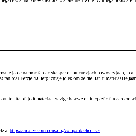
gal tools that allow creators to share their work. Our legal tools are fr
atte jo de namme fan de skepper en auteursrjochthawwers jaan, in auteu
s fan foar Ferzje 4.0 ferplichtsje jo ek om de titel fan it materiaal te j
itte litte oft jo it materiaal wizige hawwe en in opjefte fan eardere wi
le at
https://creativecommons.org/compatiblelicenses