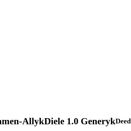
en-AllykDiele 1.0 Generyk
Deed