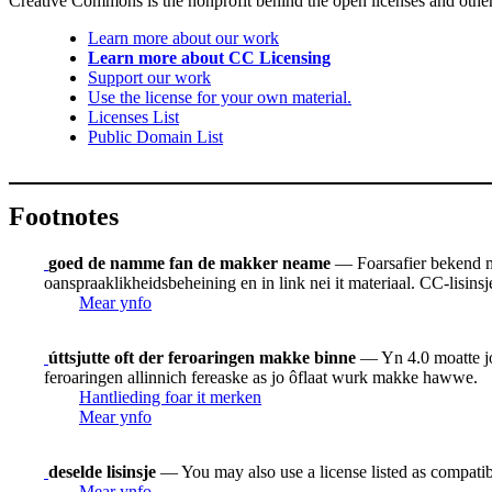
Creative Commons is the nonprofit behind the open licenses and other le
Learn more about our work
Learn more about CC Licensing
Support our work
Use the license for your own material.
Licenses List
Public Domain List
Footnotes
goed de namme fan de makker neame
— Foarsafier bekend mo
oanspraaklikheidsbeheining en in link nei it materiaal. CC-lisinsje
Mear ynfo
úttsjutte oft der feroaringen makke binne
— Yn 4.0 moatte jo w
feroaringen allinnich fereaske as jo ôflaat wurk makke hawwe.
Hantlieding foar it merken
Mear ynfo
deselde lisinsje
— You may also use a license listed as compatib
Mear ynfo