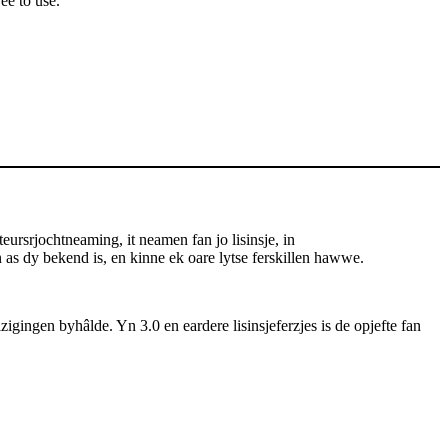
ee to use.
rsrjochtneaming, it neamen fan jo lisinsje, in
aan as dy bekend is, en kinne ek oare lytse ferskillen hawwe.
zigingen byhâlde. Yn 3.0 en eardere lisinsjeferzjes is de opjefte fan