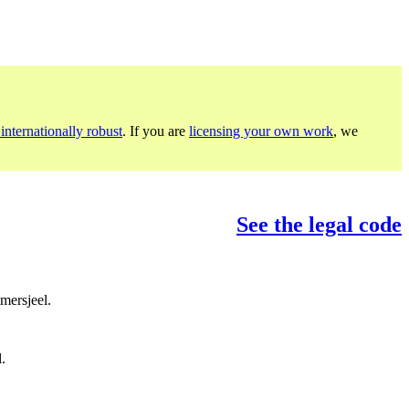
internationally robust
. If you are
licensing your own work
, we
See the legal code
mersjeel.
.