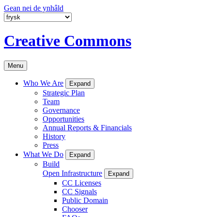
Gean nei de ynhâld
Creative Commons
Menu
Who We Are
Expand
Strategic Plan
Team
Governance
Opportunities
Annual Reports & Financials
History
Press
What We Do
Expand
Build
Open Infrastructure
Expand
CC Licenses
CC Signals
Public Domain
Chooser