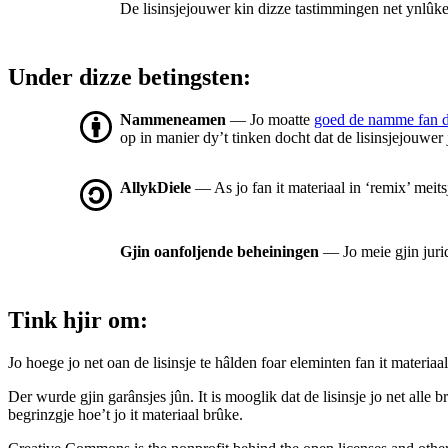
De lisinsjejouwer kin dizze tastimmingen net ynlûke 
Under dizze betingsten:
Nammeneamen
— Jo moatte
goed de namme fan 
op in manier dy’t tinken docht dat de lisinsjejouwer
AllykDiele
— As jo fan it materiaal in ‘remix’ meit
Gjin oanfoljende beheiningen
— Jo meie gjin juri
Tink hjir om:
Jo hoege jo net oan de lisinsje te hâlden foar eleminten fan it materiaal
Der wurde gjin garânsjes jûn. It is mooglik dat de lisinsje jo net alle
begrinzgje hoe’t jo it materiaal brûke.