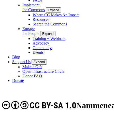
FAQs
Implement
the Commons
Expand
Where CC Makes An Impact
Resources
Search the Commons
Engage
the People
Expand
Training + Webinars
Advocacy
Community
Events
Blog
Support Us
Expand
Make a Gift
Open Infrastructure Circle
Donor FAQ
Donate
CC BY-SA 1.0
Nammeneam