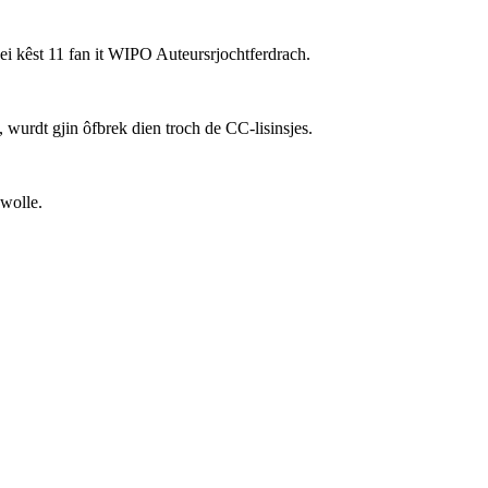
nei kêst 11 fan it WIPO Auteursrjochtferdrach.
wurdt gjin ôfbrek dien troch de CC-lisinsjes.
 wolle.