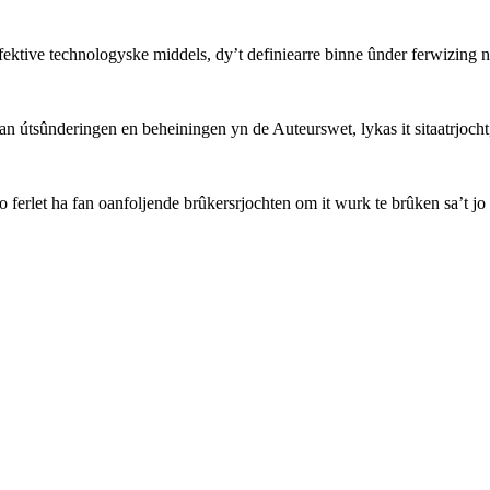
ffektive technologyske middels, dy’t definiearre binne ûnder ferwizing 
 útsûnderingen en beheiningen yn de Auteurswet, lykas it sitaatrjocht, 
o ferlet ha fan oanfoljende brûkersrjochten om it wurk te brûken sa’t jo