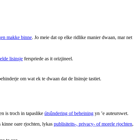
ingen makke binne
. Jo meie dat op elke ridlike manier dwaan, mar net
elde lisinsje
ferspriede as it orizjineel.
ehinderje om wat ek te dwaan dat de lisinsje tastiet.
en is troch in tapaslike
útsûndering of beheining
yn ’e auteurswet.
s kinne oare rjochten, lykas
publisiteits-, privacy- of morele rjochten
,