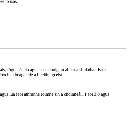
ee to use.
is, fógra séanta agus nasc chuig an ábhar a sholáthar. Faoi
íochtaí beaga eile a bheith i gceist.
 agus lua faoi athruithe roimhe sin a choinneáil. Faoi 3.0 agus