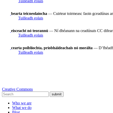
Tuilleadh eolais
bearta teicneolaíocha
— Cuirtear toirmeasc faoin gceadúnas ar
Tuilleadh eolais
eisceacht nó teorannú
— Ní dhéanann na ceadúnais CC difear do 
Tuilleadh eolais
cearta poiblíochta, príobháideachais nó morálta
— D’fhéadfad
Tuilleadh eolais
Creative Commons
submit
Who we are
What we do
Blog