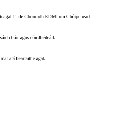
 Airteagal 11 de Chonradh EDMI um Chóipcheart
id chóir agus cóirdhéileáil.
mar atá beartaithe agat.