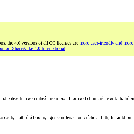
ons, the 4.0 versions of all CC licenses are
more user-friendly and more 
bution-ShareAlike 4.0 International
thdháileadh in aon mheán nó in aon fhormaid chun críche ar bith, fiú ar
scadh, a athrú ó bhonn, agus cuir leis chun críche ar bith, fiú ar bhonn t