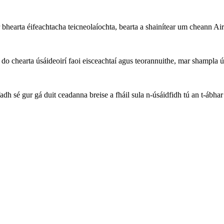
 bhearta éifeachtacha teicneolaíochta, bearta a shainítear um cheann
chearta úsáideoirí faoi eisceachtaí agus teorannuithe, mar shampla úsá
h sé gur gá duit ceadanna breise a fháil sula n-úsáidfidh tú an t-ábhar 