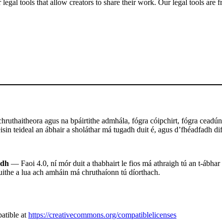
gal tools that allow creators to share their work. Our legal tools are fr
ruthaitheora agus na bpáirtithe admhála, fógra cóipchirt, fógra ceadúna
sin teideal an ábhair a sholáthar má tugadh duit é, agus d’fhéadfadh difr
adh
— Faoi 4.0, ní mór duit a thabhairt le fios má athraigh tú an t-ábhar
uithe a lua ach amháin má chruthaíonn tú díorthach.
atible at
https://creativecommons.org/compatiblelicenses