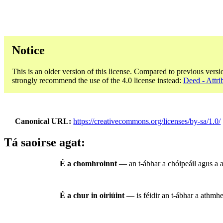
Notice
This is an older version of this license. Compared to previous versi
strongly recommend the use of the 4.0 license instead:
Deed - Attri
Canonical URL
https://creativecommons.org/licenses/by-sa/1.0/
Tá saoirse agat:
É a chomhroinnt
— an t-ábhar a chóipeáil agus a a
É a chur in oiriúint
— is féidir an t-ábhar a athmhea