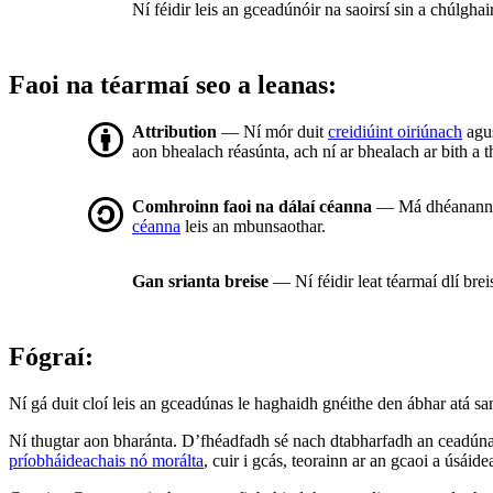
Ní féidir leis an gceadúnóir na saoirsí sin a chúlgha
Faoi na téarmaí seo a leanas:
Attribution
— Ní mór duit
creidiúint oiriúnach
agus
aon bhealach réasúnta, ach ní ar bhealach ar bith a t
Comhroinn faoi na dálaí céanna
— Má dhéanann tú 
céanna
leis an mbunsaothar.
Gan srianta breise
— Ní féidir leat téarmaí dlí bre
Fógraí:
Ní gá duit cloí leis an gceadúnas le haghaidh gnéithe den ábhar atá sa
Ní thugtar aon bharánta. D’fhéadfadh sé nach dtabharfadh an ceadúnas
príobháideachais nó morálta
, cuir i gcás, teorainn ar an gcaoi a úsáide