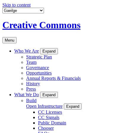
Skip to content
Creative Commons
Menu
Who We Are
Expand
Strategic Plan
Team
Governance
Opportunities
Annual Reports & Financials
History
Press
What We Do
Expand
Build
Open Infrastructure
Expand
CC Licenses
CC Signals
Public Domain
Chooser