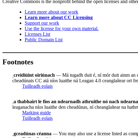
Creative Commons is the nonprofit behind the open licenses and other le
Learn more about our work
Learn more about CC Licensing
Support our work
Use the license for your own material.
Licenses List
Public Domain List
Footnotes
creidiúint oiriúnach
— Má tugadh duit é, ní mór duit ainm an ch
cheadúnais CC atá níos luaithe ná Leagan 4.0 ceanglaítear ort frei
Tuilleadh eolais
a thabhairt le fios an ndearnadh athruithe nó nach ndearn
leaganacha níos luaithe den cheadúnas, ní cheanglaítear na hathr
Marking guide
Tuilleadh eolais
gceadúnas céanna
— You may also use a license listed as comp