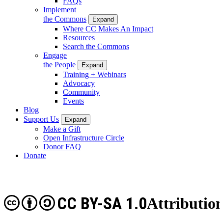
FAQs
Implement
the Commons
Expand
Where CC Makes An Impact
Resources
Search the Commons
Engage
the People
Expand
Training + Webinars
Advocacy
Community
Events
Blog
Support Us
Expand
Make a Gift
Open Infrastructure Circle
Donor FAQ
Donate
CC BY-SA 1.0
Attributio