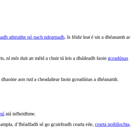
rnadh athruithe nó nach ndearnadh
. Is féidir leat é sin a dhéanamh ar
 ní mór duit an méid a chuir tú leis a dháileadh faoin
gceadúnas
 ar dhaoine aon rud a cheadaítear faoin gceadúnas a dhéanamh.
nnú
atá infheidhme.
ampla, d’fhéadfadh sé go gcuirfeadh cearta eile,
cearta poiblíochta,