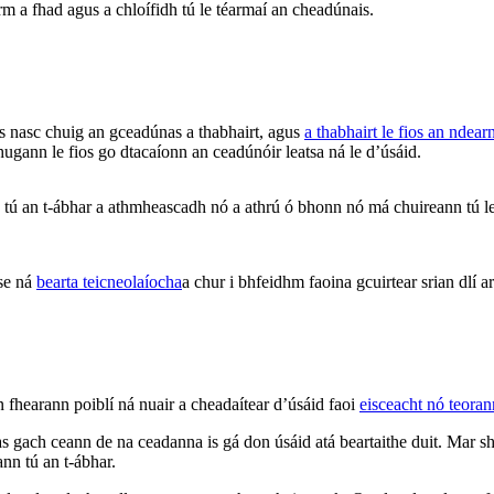
irm a fhad agus a chloífidh tú le téarmaí an cheadúnais.
 nasc chuig an gceadúnas a thabhairt, agus
a thabhairt le fios an ndea
hugann le fios go dtacaíonn an ceadúnóir leatsa ná le d’úsáid.
an t-ábhar a athmheascadh nó a athrú ó bhonn nó má chuireann tú leis,
ise ná
bearta teicneolaíocha
a chur i bhfeidhm faoina gcuirtear srian dlí
n fhearann poiblí ná nuair a cheadaítear d’úsáid faoi
eisceacht nó teora
 gach ceann de na ceadanna is gá don úsáid atá beartaithe duit. Mar sh
ann tú an t-ábhar.