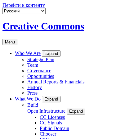
Перейти к контенту
Creative Commons
Menu
Who We Are
Expand
Strategic Plan
Team
Governance
Opportunities
Annual Reports & Financials
History
Press
What We Do
Expand
Build
Open Infrastructure
Expand
CC Licenses
CC Signals
Public Domain
Chooser