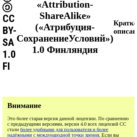
«Attribution-
ShareAlike»
CC
Кратк
(«Атрибуция-
BY-
описан
СохранениеУсловий»)
SA
1.0 Финляндия
1.0
FI
Внимание
Это более старая версия данной лицензии. По сравнению
с предыдущими версиями, версии 4.0 всех лицензий CC
стали
более удобными для пользователя и более
надёжными с международной точки зрения
. Если вы