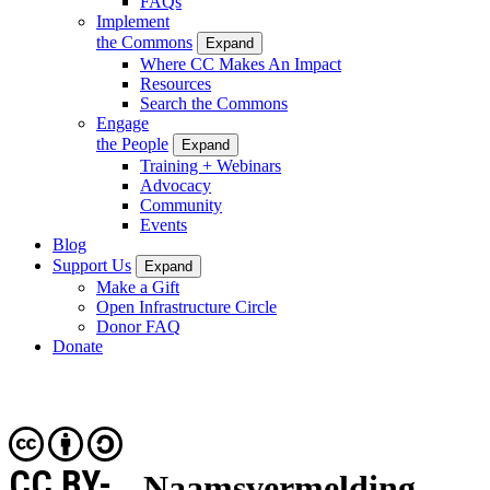
FAQs
Implement
the Commons
Expand
Where CC Makes An Impact
Resources
Search the Commons
Engage
the People
Expand
Training + Webinars
Advocacy
Community
Events
Blog
Support Us
Expand
Make a Gift
Open Infrastructure Circle
Donor FAQ
Donate
CC BY-
Naamsvermelding-