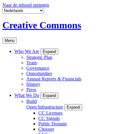
Naar de inhoud springen
Creative Commons
Menu
Who We Are
Expand
Strategic Plan
Team
Governance
Opportunities
Annual Reports & Financials
History
Press
What We Do
Expand
Build
Open Infrastructure
Expand
CC Licenses
CC Signals
Public Domain
Chooser