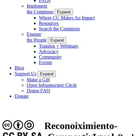
FAQs
Implement
the Commons
Expand
Where CC Makes An Impact
Resources
Search the Commons
Engage
the People
Expand
Training + Webinars
Advocacy
Community
Events
Blog
Support Us
Expand
Make a Gift
Open Infrastructure Circle
Donor FAQ
Donate
Reconoiximiento-