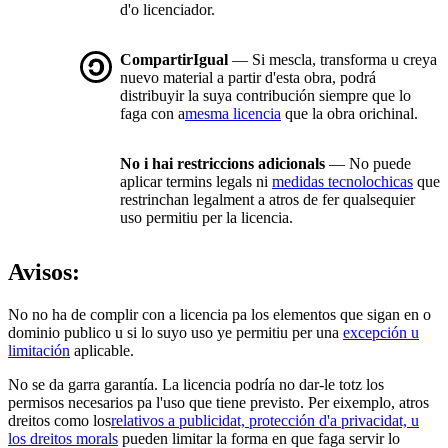
d'o licenciador.
CompartirIgual
— Si mescla, transforma u creya
nuevo material a partir d'esta obra, podrá
distribuyir la suya contribución siempre que lo
faga con a
mesma licencia
que la obra orichinal.
No i hai restriccions adicionals
— No puede
aplicar termins legals ni
medidas tecnolochicas
que
restrinchan legalment a atros de fer qualsequier
uso permitiu per la licencia.
Avisos:
No no ha de complir con a licencia pa los elementos que sigan en o
dominio publico u si lo suyo uso ye permitiu per una
excepción u
limitación
aplicable.
No se da garra garantía. La licencia podría no dar-le totz los
permisos necesarios pa l'uso que tiene previsto. Per eixemplo, atros
dreitos como los
relativos a publicidat, protección d'a privacidat, u
los dreitos morals
pueden limitar la forma en que faga servir lo