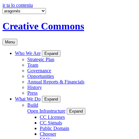
ir ta lo conteniu
Creative Commons
Menu
Who We Are
Expand
Strategic Plan
Team
Governance
Opportunities
Annual Reports & Financials
History
Press
What We Do
Expand
Build
Open Infrastructure
Expand
CC Licenses
CC Signals
Public Domain
Chooser