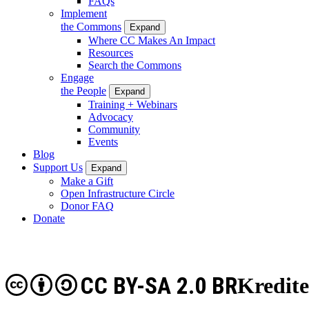
FAQs
Implement
the Commons
Expand
Where CC Makes An Impact
Resources
Search the Commons
Engage
the People
Expand
Training + Webinars
Advocacy
Community
Events
Blog
Support Us
Expand
Make a Gift
Open Infrastructure Circle
Donor FAQ
Donate
CC BY-SA 2.0 BR
Kredite