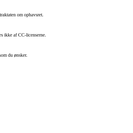
traktaten om ophavsret.
es ikke af CC-licenserne.
 som du ønsker.