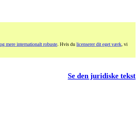
og mere internationalt robuste
. Hvis du
licenserer dit eget værk
, vi
Se den juridiske tekst