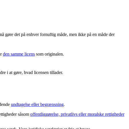
må gøre det på enhver fornuftig måde, men ikke på en måde der
er
den samme licens
som originalen.
re i at gøre, hvad licensen tillader.
ældende
undtagelse eller begrænsning
.
rettigheder såsom
offentliggørelse, privatlivs eller moralske rettigheder