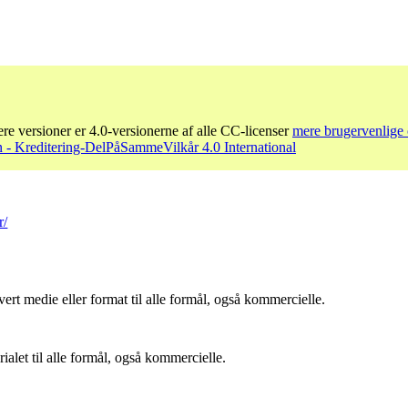
re versioner er 4.0-versionerne af alle CC-licenser
mere brugervenlige 
- Kreditering-DelPåSammeVilkår 4.0 International
r/
ert medie eller format til alle formål, også kommercielle.
let til alle formål, også kommercielle.