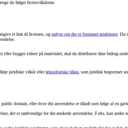
ænge du følger licensvilkårene.
angive et link til licensen, og
oplyse om der er foretaget ændringer
. Du 
vendelse.
eller bygger videre på materialet, skal du distribuere dine bidrag und
øje juridiske vilkår eller
teknologiske tiltag
, som juridisk begrænser and
i public domain, eller hvor din anvendelse er tilladt som følge af en g
delser, der er nødvendige for din ønskede anvendelse. F.eks. kan andre 