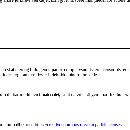
andre juridiske værktøjer, som giver skabere muligheder for at dele der
å skaberen og bidragende parter, en ophavsnotits, en licensnotits, en fr
et findes, og kan derudover indeholde mindre forskelle.
m du har modificeret materialet, samt nævne tidligere modifikationer. I 
som kompatibel med
https://creativecommons.org/compatiblelicenses