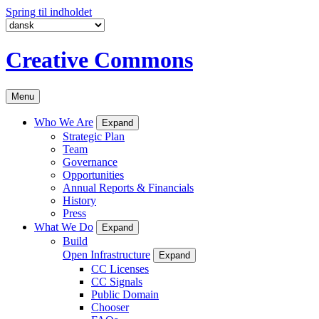
Spring til indholdet
Creative Commons
Menu
Who We Are
Expand
Strategic Plan
Team
Governance
Opportunities
Annual Reports & Financials
History
Press
What We Do
Expand
Build
Open Infrastructure
Expand
CC Licenses
CC Signals
Public Domain
Chooser