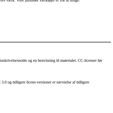
es værk. Vore juridiske værktøjer er frie at bruge.
askrivelsesnotits og en henvisning til materialet. CC-licenser før
3.0 og tidligere licens-versioner er nævnelse af tidligere