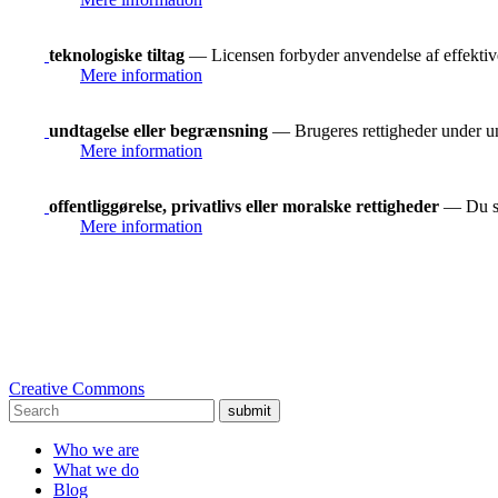
teknologiske tiltag
— Licensen forbyder anvendelse af effektive 
Mere information
undtagelse eller begrænsning
— Brugeres rettigheder under und
Mere information
offentliggørelse, privatlivs eller moralske rettigheder
— Du ska
Mere information
Creative Commons
submit
Who we are
What we do
Blog