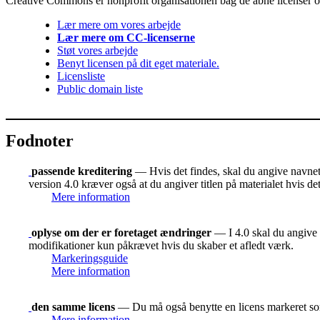
Creative Commons er nonprofit organisationen bag de åbne licenser og 
Lær mere om vores arbejde
Lær mere om CC-licenserne
Støt vores arbejde
Benyt licensen på dit eget materiale.
Licensliste
Public domain liste
Fodnoter
passende kreditering
— Hvis det findes, skal du angive navnet p
version 4.0 kræver også at du angiver titlen på materialet hvis d
Mere information
oplyse om der er foretaget ændringer
— I 4.0 skal du angive o
modifikationer kun påkrævet hvis du skaber et afledt værk.
Markeringsguide
Mere information
den samme licens
— Du må også benytte en licens markeret 
Mere information