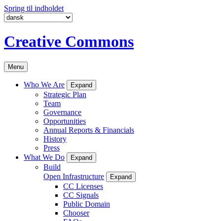
Spring til indholdet
Creative Commons
Menu
Who We Are
Expand
Strategic Plan
Team
Governance
Opportunities
Annual Reports & Financials
History
Press
What We Do
Expand
Build
Open Infrastructure
Expand
CC Licenses
CC Signals
Public Domain
Chooser