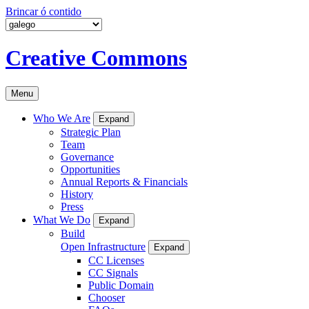
Brincar ó contido
Creative Commons
Menu
Who We Are
Expand
Strategic Plan
Team
Governance
Opportunities
Annual Reports & Financials
History
Press
What We Do
Expand
Build
Open Infrastructure
Expand
CC Licenses
CC Signals
Public Domain
Chooser