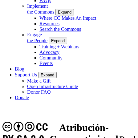
FAQs
Implement
the Commons
Expand
Where CC Makes An Impact
Resources
Search the Commons
Engage
the People
Expand
Training + Webinars
Advocacy
Community
Events
Blog
Support Us
Expand
Make a Gift
Open Infrastructure Circle
Donor FAQ
Donate
CC
Atribución-