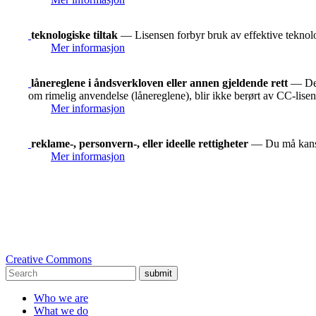
teknologiske tiltak
— Lisensen forbyr bruk av effektive teknolog
Mer informasjon
lånereglene i åndsverkloven eller annen gjeldende rett
— De r
om rimelig anvendelse (lånereglene), blir ikke berørt av CC-lise
Mer informasjon
reklame-, personvern-, eller ideelle rettigheter
— Du må kanskje
Mer informasjon
Creative Commons
submit
Who we are
What we do