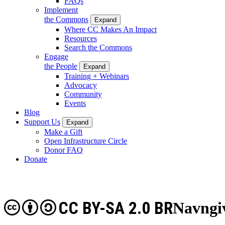
FAQs
Implement
the Commons
Expand
Where CC Makes An Impact
Resources
Search the Commons
Engage
the People
Expand
Training + Webinars
Advocacy
Community
Events
Blog
Support Us
Expand
Make a Gift
Open Infrastructure Circle
Donor FAQ
Donate
CC BY-SA 2.0 BR
Navngi