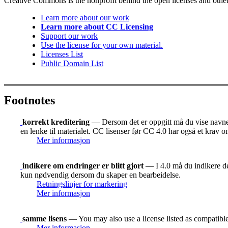
Creative Commons is the nonprofit behind the open licenses and other le
Learn more about our work
Learn more about CC Licensing
Support our work
Use the license for your own material.
Licenses List
Public Domain List
Footnotes
korrekt kreditering
— Dersom det er oppgitt må du vise navnet 
en lenke til materialet. CC lisenser før CC 4.0 har også et krav o
Mer informasjon
indikere om endringer er blitt gjort
— I 4.0 må du indikere der
kun nødvendig dersom du skaper en bearbeidelse.
Retningslinjer for markering
Mer informasjon
samme lisens
— You may also use a license listed as compatibl
Mer informasjon