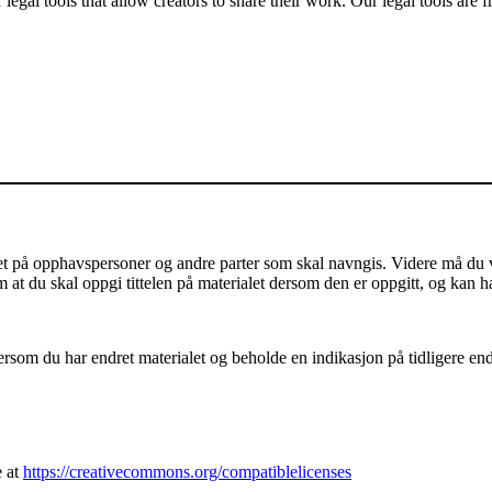
gal tools that allow creators to share their work. Our legal tools are fr
på opphavspersoner og andre parter som skal navngis. Videre må du vis
m at du skal oppgi tittelen på materialet dersom den er oppgitt, og kan h
som du har endret materialet og beholde en indikasjon på tidligere endri
e at
https://creativecommons.org/compatiblelicenses