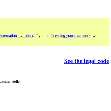
internationally robust
. If you are
licensing your own work
, we
See the legal code
 kommersielle.