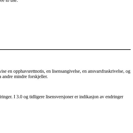
ee to use.
e en opphavsrettnotis, en lisensangivelse, en ansvarsfraskrivelse, og
a andre mindre forskjeller.
nger. I 3.0 og tidligere lisensversjoner er indikasjon av endringer