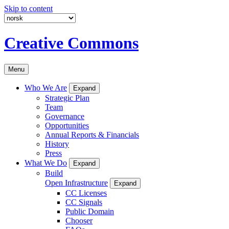
Skip to content
Creative Commons
Menu
Who We Are
Expand
Strategic Plan
Team
Governance
Opportunities
Annual Reports & Financials
History
Press
What We Do
Expand
Build
Open Infrastructure
Expand
CC Licenses
CC Signals
Public Domain
Chooser