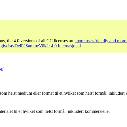
ons, the 4.0 versions of all CC licenses are
more user-friendly and more 
givelse-DelPåSammeVilkår 4.0 Internasjonal
r/
som helst medium eller format til et hvilket som helst formål, inkludert
ialet til et hvilket som helst formål, inkludert kommersielle.