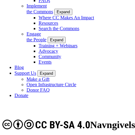
FAQs
Implement
the Commons
Expand
Where CC Makes An Impact
Resources
Search the Commons
Engage
the People
Expand
Training + Webinars
Advocacy
Community
Events
Blog
Support Us
Expand
Make a Gift
Open Infrastructure Circle
Donor FAQ
Donate
CC BY-SA 4.0
Navngivel