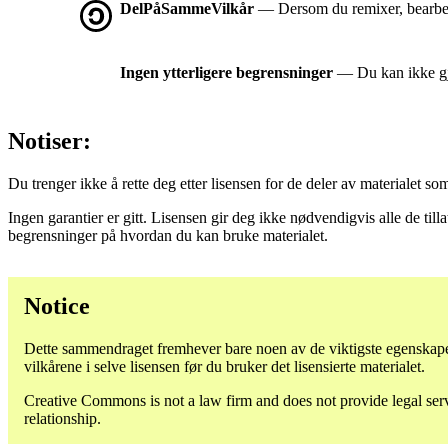
DelPåSammeVilkår
— Dersom du remixer, bearbeid
Ingen ytterligere begrensninger
— Du kan ikke gjø
Notiser:
Du trenger ikke å rette deg etter lisensen for de deler av materialet som er
Ingen garantier er gitt. Lisensen gir deg ikke nødvendigvis alle de til
begrensninger på hvordan du kan bruke materialet.
Notice
Dette sammendraget fremhever bare noen av de viktigste egenskapen
vilkårene i selve lisensen før du bruker det lisensierte materialet.
Creative Commons is not a law firm and does not provide legal servic
relationship.