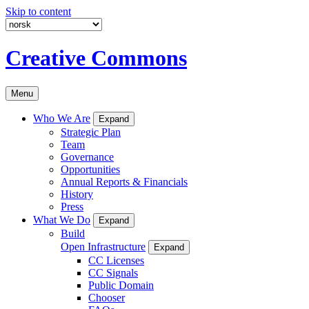
Skip to content
Creative Commons
Menu
Who We Are
Expand
Strategic Plan
Team
Governance
Opportunities
Annual Reports & Financials
History
Press
What We Do
Expand
Build
Open Infrastructure
Expand
CC Licenses
CC Signals
Public Domain
Chooser