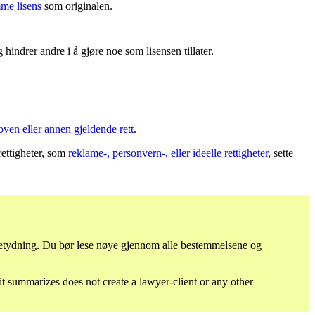
me lisens
som originalen.
hindrer andre i å gjøre noe som lisensen tillater.
oven eller annen gjeldende rett
.
rettigheter, som
reklame-, personvern-, eller ideelle rettigheter
, sette
 betydning. Du bør lese nøye gjennom alle bestemmelsene og
 it summarizes does not create a lawyer-client or any other