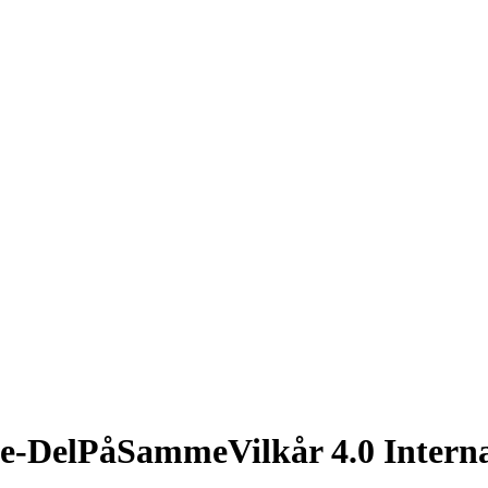
se-DelPåSammeVilkår 4.0 Interna