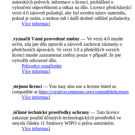
autorských právech, informace o licenci, prohlášení o
vyloučení odpovědnosti a odkaz na dílo. Licence předcházející
verzi 4.0 zároveň požadují, aby byl uveden název materiálu,
pokud je znám, a mohou mít i další drobné odlišné požadavky.
Více informací
vyznačit Vámi provedené změny
— Ve verzi 4.0 musíte
uvést, zda jste dílo upravili a zároveň zachovat záznamy o
předchozích úpravách. Ve verzi 3.0 a předešlých verzích
licencí musíte zaznamenat změny pouze v případě, že jste
vytvořili odvozené dílo.
Průvodce označením
Více informací
stejnou licencí
— You may also use a license listed as
compatible at
https://creativecommons.org/compatiblelicenses
Více informací
účinné technické prostředky ochrany
— Tato licence
zakazuje použití účinných technologických prostředků ve
smyslu článku 11 Smlouvy WIPO o právu autorském.
Více informací