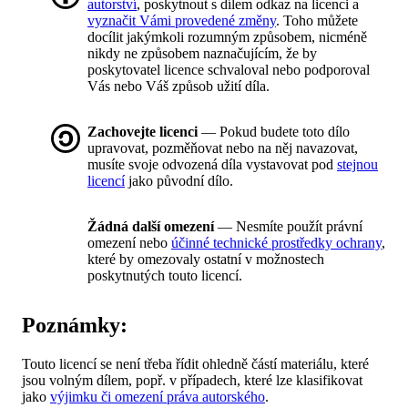
autorství
, poskytnout s dílem odkaz na licenci a
vyznačit Vámi provedené změny
. Toho můžete
docílit jakýmkoli rozumným způsobem, nicméně
nikdy ne způsobem naznačujícím, že by
poskytovatel licence schvaloval nebo podporoval
Vás nebo Váš způsob užití díla.
Zachovejte licenci
— Pokud budete toto dílo
upravovat, pozměňovat nebo na něj navazovat,
musíte svoje odvozená díla vystavovat pod
stejnou
licencí
jako původní dílo.
Žádná další omezení
— Nesmíte použít právní
omezení nebo
účinné technické prostředky ochrany
,
které by omezovaly ostatní v možnostech
poskytnutých touto licencí.
Poznámky:
Touto licencí se není třeba řídit ohledně částí materiálu, které
jsou volným dílem, popř. v případech, které lze klasifikovat
jako
výjimku či omezení práva autorského
.