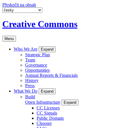
Přeskočit na obsah
Creative Commons
Menu
Who We Are
Expand
Strategic Plan
Team
Governance
Opportunities
Annual Reports & Financials
History
Press
What We Do
Expand
Build
Open Infrastructure
Expand
CC Licenses
CC Signals
Public Domain
Chooser