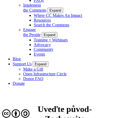
FAQs
Implement
the Commons
Expand
Where CC Makes An Impact
Resources
Search the Commons
Engage
the People
Expand
Training + Webinars
Advocacy
Community
Events
Blog
Support Us
Expand
Make a Gift
Open Infrastructure Circle
Donor FAQ
Donate
Uveďte původ-