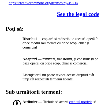
https://creativecommons.org/licenses/by-sa/2.0/
See the legal code
Poți să:
Distribui
— copiază și redistribuie această operă în
orice mediu sau format cu orice scop, chiar și
comercial
Adaptezi
— remixezi, transformi, și construiești pe
baza operei cu orice scop, chiar și comercial
Licențiatorul nu poate revoca aceste drepturi atât
timp cât respectați termenii licenței.
Sub următorii termeni:
Atribuire
— Trebuie să acorzi
creditul potrivit
, să