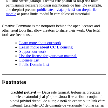
Nu sunt oferite garanții. Licența este posibil să nu-ți dea toate
permisiunile necesare folosirii intenționate de tine. De exemplu,
alte drepturi precum
publicitatea, viața privată sau drepturile
morale
ar putea limita modul în care folosești materialul.
Creative Commons is the nonprofit behind the open licenses and
other legal tools that allow creators to share their work. Our legal
tools are free to use.
Learn more about our work
Learn more about CC Licensing
Support our work
Use the license for your own material.
Licenses List
Public Domain List
Footnotes
creditul potrivit
— Dacă este furnizat, trebuie să precizezi
numele creatorului și al părților cărora li se atribuie conținutul,
o notă privind dreptul de autor, o notă de cedare și un link către
material. Licențele CC de dinainte de versiunile 4.0 mai cer să