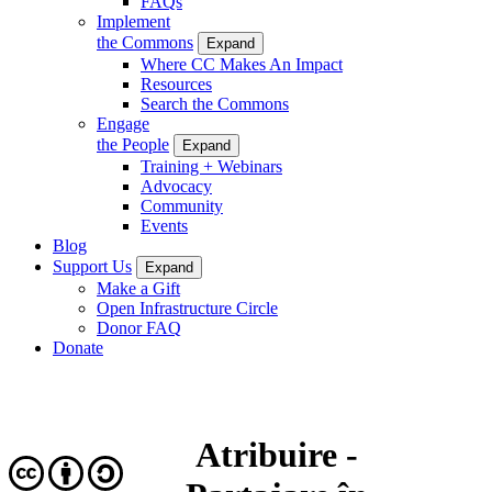
FAQs
Implement
the Commons
Expand
Where CC Makes An Impact
Resources
Search the Commons
Engage
the People
Expand
Training + Webinars
Advocacy
Community
Events
Blog
Support Us
Expand
Make a Gift
Open Infrastructure Circle
Donor FAQ
Donate
Atribuire -