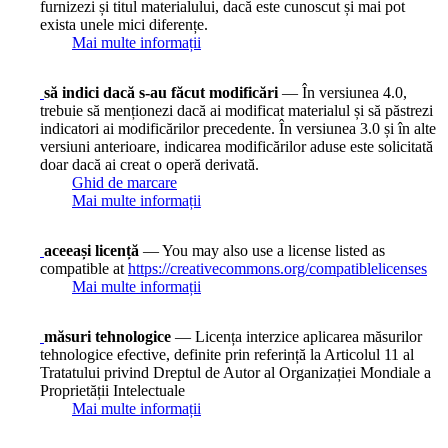
furnizezi și titul materialului, dacă este cunoscut și mai pot
exista unele mici diferențe.
Mai multe informații
să indici dacă s-au făcut modificări
— În versiunea 4.0,
trebuie să menționezi dacă ai modificat materialul și să păstrezi
indicatori ai modificărilor precedente. În versiunea 3.0 și în alte
versiuni anterioare, indicarea modificărilor aduse este solicitată
doar dacă ai creat o operă derivată.
Ghid de marcare
Mai multe informații
aceeași licență
— You may also use a license listed as
compatible at
https://creativecommons.org/compatiblelicenses
Mai multe informații
măsuri tehnologice
— Licența interzice aplicarea măsurilor
tehnologice efective, definite prin referință la Articolul 11 al
Tratatului privind Dreptul de Autor al Organizației Mondiale a
Proprietății Intelectuale
Mai multe informații