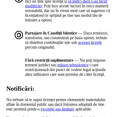
faci un link spre licență și
să indici dacă s-au făcut
modificări
. Poți face aceste lucruri în orice manieră
rezonabilă, dar nu în vreun mod care să sugereze că
licențiatorul te sprijină pe tine sau modul tău de
folosire a operei.
Partajare în Condiții Identice
— Daca remixezi,
transformi, sau construiești pe baza operei, trebuie
să distribui contribuțiile tale sub
aceeași licență
precum originalul.
Fără restricții suplimentare
— Nu poți impune
termeni juridici sau
măsuri tehnologice
t care
restricționează din punct de vedere legal acțiunile
altor utilizatori care sunt permise de către licență.
Notificări:
Nu trebuie să te supui licenței pentru elementele materialului
aflate în domeniul public sau dacă folosirea adoptată de tine
este permisă printr-o
excepție sau limitare
aplicabile.