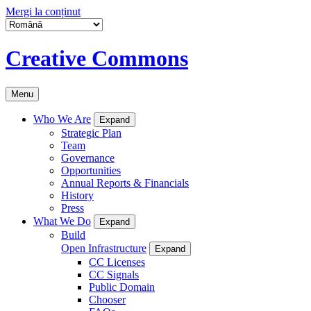
Mergi la conținut
Creative Commons
Menu
Who We Are
Expand
Strategic Plan
Team
Governance
Opportunities
Annual Reports & Financials
History
Press
What We Do
Expand
Build
Open Infrastructure
Expand
CC Licenses
CC Signals
Public Domain
Chooser