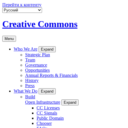
Перейти к контенту
Creative Commons
Menu
Who We Are
Expand
Strategic Plan
Team
Governance
Opportunities
Annual Reports & Financials
History
Press
What We Do
Expand
Build
Open Infrastructure
Expand
CC Licenses
CC Signals
Public Domain
Chooser