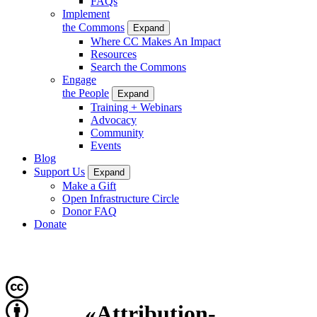
FAQs
Implement
the Commons
Expand
Where CC Makes An Impact
Resources
Search the Commons
Engage
the People
Expand
Training + Webinars
Advocacy
Community
Events
Blog
Support Us
Expand
Make a Gift
Open Infrastructure Circle
Donor FAQ
Donate
«Attribution-