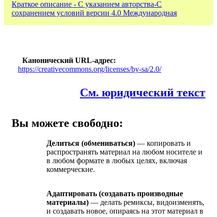
Краткое описание - С указанием авторства-С
сохранением условий версии 4.0 Международная
Канонический URL-адрес
https://creativecommons.org/licenses/by-sa/2.0/
См. юридический текст
Вы можете свободно:
Делиться (обмениваться)
— копировать и
распространять материал на любом носителе и
в любом формате в любых целях, включая
коммерческие.
Адаптировать (создавать производные
материалы)
— делать ремиксы, видоизменять,
и создавать новое, опираясь на этот материал в