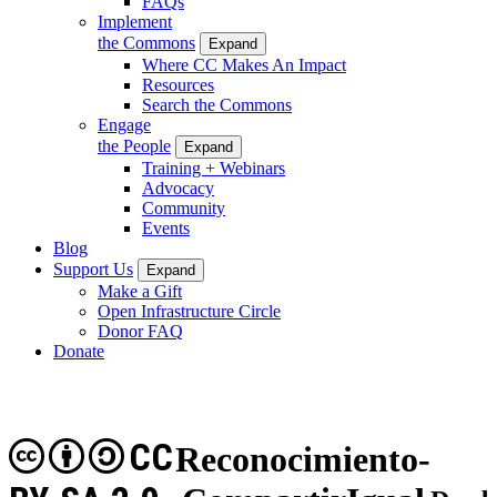
FAQs
Implement
the Commons
Expand
Where CC Makes An Impact
Resources
Search the Commons
Engage
the People
Expand
Training + Webinars
Advocacy
Community
Events
Blog
Support Us
Expand
Make a Gift
Open Infrastructure Circle
Donor FAQ
Donate
CC
Reconocimiento-