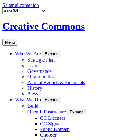
Saltar al contenido
Creative Commons
Menu
Who We Are
Expand
Strategic Plan
Team
Governance
Opportunities
Annual Reports & Financials
History
Press
What We Do
Expand
Build
Open Infrastructure
Expand
CC Licenses
CC Signals
Public Domain
Chooser