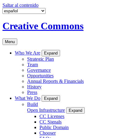
Saltar al contenido
Creative Commons
Menu
Who We Are
Expand
Strategic Plan
Team
Governance
Opportunities
Annual Reports & Financials
History
Press
What We Do
Expand
Build
Open Infrastructure
Expand
CC Licenses
CC Signals
Public Domain
Chooser