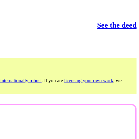
See the deed
internationally robust
. If you are
licensing your own work
, we