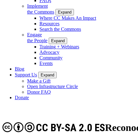
FAQs
Implement
the Commons
Expand
Where CC Makes An Impact
Resources
Search the Commons
Engage
the People
Expand
Training + Webinars
Advocacy
Community
Events
Blog
Support Us
Expand
Make a Gift
Open Infrastructure Circle
Donor FAQ
Donate
CC BY-SA 2.0 ES
Reconoc