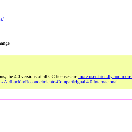
s/
change
ons, the 4.0 versions of all CC licenses are
more user-friendly and more 
 - Atribución/Reconocimiento-CompartirIgual 4.0 Internacional
0