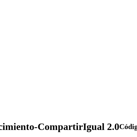
imiento-CompartirIgual 2.0
Códig