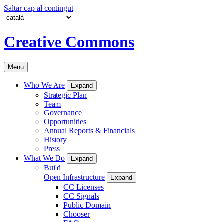
Saltar cap al contingut
Creative Commons
Menu
Who We Are
Expand
Strategic Plan
Team
Governance
Opportunities
Annual Reports & Financials
History
Press
What We Do
Expand
Build
Open Infrastructure
Expand
CC Licenses
CC Signals
Public Domain
Chooser