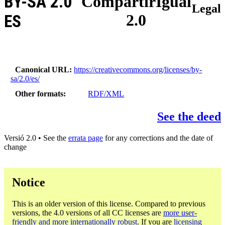
BY-SA 2.0
CompartirIgual
Legal
2.0
ES
Canonical URL
https://creativecommons.org/licenses/by-
sa/2.0/es/
Other formats
RDF/XML
See the deed
Versió 2.0 • See the
errata page
for any corrections and the date of
change
Notice
This is an older version of this license. Compared to previous
versions, the 4.0 versions of all CC licenses are
more user-
friendly and more internationally robust
. If you are
licensing