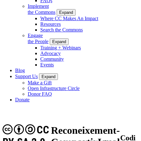
FAQs
Implement
the Commons
Expand
Where CC Makes An Impact
Resources
Search the Commons
Engage
the People
Expand
Training + Webinars
Advocacy
Community
Events
Blog
Support Us
Expand
Make a Gift
Open Infrastructure Circle
Donor FAQ
Donate
CC
Reconeixement-
Codi