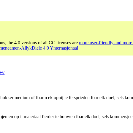
ons, the 4.0 versions of all CC licenses are
more user-friendly and more 
eneamen-AllykDiele 4.0 Ynternasjonaal
tw/
 hokker medium of foarm ek opnij te fersprieden foar elk doel, sels kom
jen en op it materiaal fierder te bouwen foar elk doel, sels kommersjeel