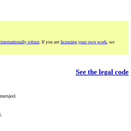
internationally robust
. If you are
licensing your own work
, we
See the legal code
mersjeel.
.