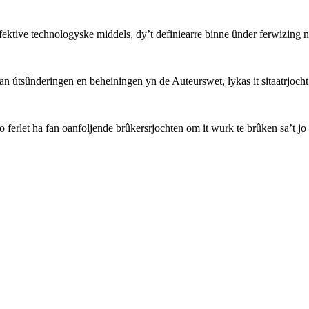
ffektive technologyske middels, dy’t definiearre binne ûnder ferwizing 
 útsûnderingen en beheiningen yn de Auteurswet, lykas it sitaatrjocht, 
o ferlet ha fan oanfoljende brûkersrjochten om it wurk te brûken sa’t jo