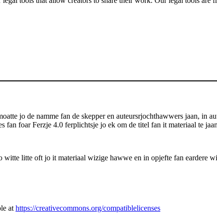
gal tools that allow creators to share their work. Our legal tools are fr
atte jo de namme fan de skepper en auteursrjochthawwers jaan, in auteu
s fan foar Ferzje 4.0 ferplichtsje jo ek om de titel fan it materiaal te j
itte litte oft jo it materiaal wizige hawwe en in opjefte fan eardere wi
le at
https://creativecommons.org/compatiblelicenses