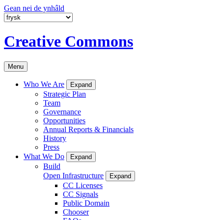
Gean nei de ynhâld
Creative Commons
Menu
Who We Are
Expand
Strategic Plan
Team
Governance
Opportunities
Annual Reports & Financials
History
Press
What We Do
Expand
Build
Open Infrastructure
Expand
CC Licenses
CC Signals
Public Domain
Chooser