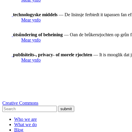
technologyske middels
— De lisinsje ferbiedt it tapassen fan e
Mear ynfo
útsûndering of beheining
— Oan de brûkersrjochten op grûn fan
Mear ynfo
publisiteits-, privacy- of morele rjochten
— It is mooglik dat j
Mear ynfo
Creative Commons
submit
Who we are
What we do
Blog