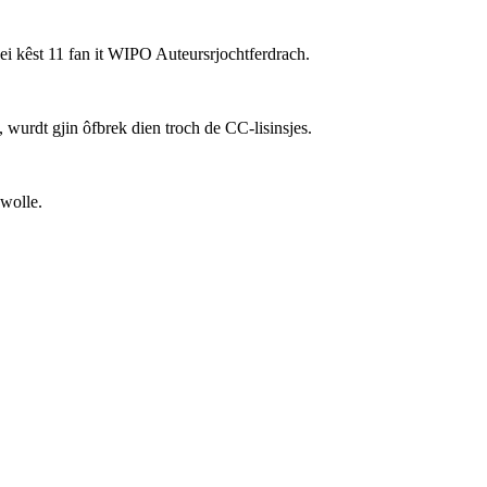
nei kêst 11 fan it WIPO Auteursrjochtferdrach.
wurdt gjin ôfbrek dien troch de CC-lisinsjes.
 wolle.