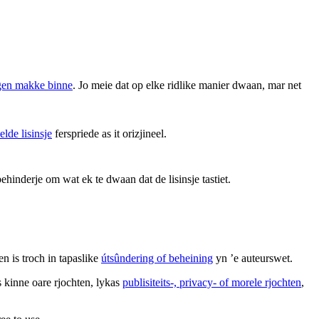
ingen makke binne
. Jo meie dat op elke ridlike manier dwaan, mar net
elde lisinsje
ferspriede as it orizjineel.
ehinderje om wat ek te dwaan dat de lisinsje tastiet.
en is troch in tapaslike
útsûndering of beheining
yn ’e auteurswet.
s kinne oare rjochten, lykas
publisiteits-, privacy- of morele rjochten
,