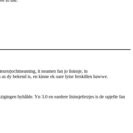
ee to use.
rsrjochtneaming, it neamen fan jo lisinsje, in
aan as dy bekend is, en kinne ek oare lytse ferskillen hawwe.
zigingen byhâlde. Yn 3.0 en eardere lisinsjeferzjes is de opjefte fan