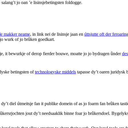
salang’t jo oan ’e lisinsjebetingsten foldogge.
de makker neame
, in link nei de lisinsje jaan en
úttsjutte oft der feroar
 jo wurk of jo brûken goedkart.
sje, it bewurkje of derop fierder bouwe, moatte jo jo bydragen ûnder
des
dyske betingsten of
technologyske middels
tapasse dy’t oaren juridysk b
 dy’t diel útmeitsje fan it publike domein of as jo foarm fan brûken tasti
 brûkersrjochten jout dy’t needsaaklik binne foar jo brûkersdoel. Bygelyk