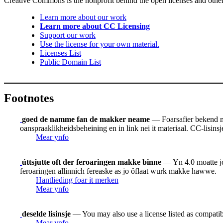
Creative Commons is the nonprofit behind the open licenses and other le
Learn more about our work
Learn more about CC Licensing
Support our work
Use the license for your own material.
Licenses List
Public Domain List
Footnotes
goed de namme fan de makker neame
— Foarsafier bekend mo
oanspraaklikheidsbeheining en in link nei it materiaal. CC-lisinsje
Mear ynfo
úttsjutte oft der feroaringen makke binne
— Yn 4.0 moatte jo w
feroaringen allinnich fereaske as jo ôflaat wurk makke hawwe.
Hantlieding foar it merken
Mear ynfo
deselde lisinsje
— You may also use a license listed as compatib
Mear ynfo