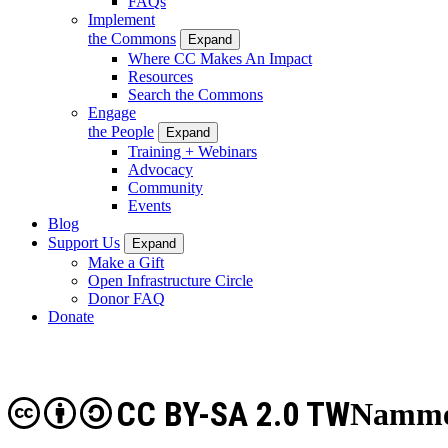
FAQs
Implement
the Commons
Expand
Where CC Makes An Impact
Resources
Search the Commons
Engage
the People
Expand
Training + Webinars
Advocacy
Community
Events
Blog
Support Us
Expand
Make a Gift
Open Infrastructure Circle
Donor FAQ
Donate
CC BY-SA 2.0 TW
Nammen