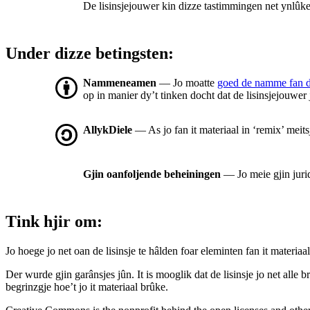
De lisinsjejouwer kin dizze tastimmingen net ynlûke 
Under dizze betingsten:
Nammeneamen
— Jo moatte
goed de namme fan 
op in manier dy’t tinken docht dat de lisinsjejouwer
AllykDiele
— As jo fan it materiaal in ‘remix’ meit
Gjin oanfoljende beheiningen
— Jo meie gjin juri
Tink hjir om:
Jo hoege jo net oan de lisinsje te hâlden foar eleminten fan it materiaal
Der wurde gjin garânsjes jûn. It is mooglik dat de lisinsje jo net alle
begrinzgje hoe’t jo it materiaal brûke.