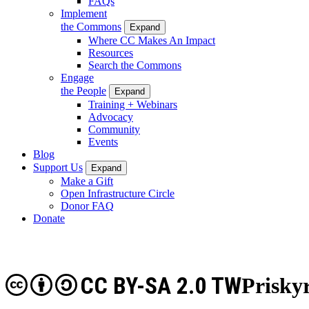
FAQs
Implement
the Commons
Expand
Where CC Makes An Impact
Resources
Search the Commons
Engage
the People
Expand
Training + Webinars
Advocacy
Community
Events
Blog
Support Us
Expand
Make a Gift
Open Infrastructure Circle
Donor FAQ
Donate
CC BY-SA 2.0 TW
Priskyr