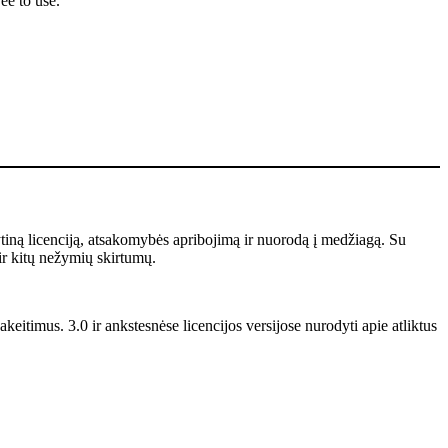
ee to use.
ytiną licenciją, atsakomybės apribojimą ir nuorodą į medžiagą. Su
ir kitų nežymių skirtumų.
keitimus. 3.0 ir ankstesnėse licencijos versijose nurodyti apie atliktus