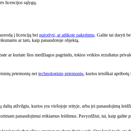
tės licencijos sąlygų.
nuorodą į licenciją bei
nurodyti, ar atlikote pakeitimų
. Galite tai daryti 
 veiksmams ar tam, kaip panaudotoje objektą.
ate ar kuriate šios medžiagos pagrindu, tokios veiklos rezultatus priva
eisinių priemonių nei
technologinių priemonių
, kurios teisiškai apribotų 
dalių atžvilgiu, kurios yra viešojoje srityje, arba jei panaudojimą leidži
norimam panaudojimui reikiamus leidimus. Pavyzdžiui, tai, kaip galite p