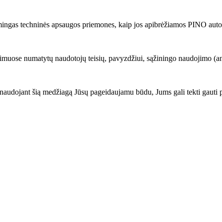
mingas techninės apsaugos priemones, kaip jos apibrėžiamos PINO autorių
imuose numatytų naudotojų teisių, pavyzdžiui, sąžiningo naudojimo (angl.
audojant šią medžiagą Jūsų pageidaujamu būdu, Jums gali tekti gauti 