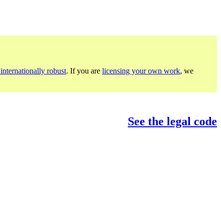
internationally robust
. If you are
licensing your own work
, we
See the legal code