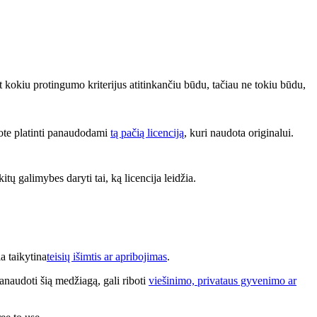
bet kokiu protingumo kriterijus atitinkančiu būdu, tačiau ne tokiu būdu,
lote platinti panaudodami
tą pačią licenciją
, kuri naudota originalui.
kitų galimybes daryti tai, ką licencija leidžia.
a taikytina
teisių išimtis ar apribojimas
.
anaudoti šią medžiagą, gali riboti
viešinimo, privataus gyvenimo ar