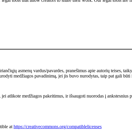
gal tools that allow creators to share their work. Our legal tools are fr
kiriančiųjų asmenų vardus/pavardes, pranešimus apie autorių teises, taik
rodyti medžiagos pavadinimą, jei jis buvo nurodytas, taip pat gali būti 
 jei atlikote medžiagos pakeitimus, ir išsaugoti nuorodas į ankstesnius pa
tible at
https://creativecommons.org/compatiblelicenses