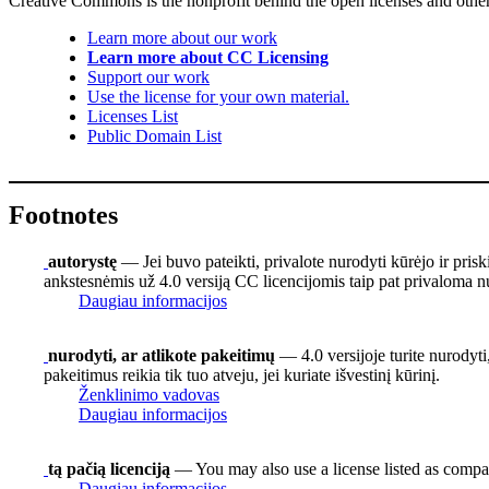
Creative Commons is the nonprofit behind the open licenses and other le
Learn more about our work
Learn more about CC Licensing
Support our work
Use the license for your own material.
Licenses List
Public Domain List
Footnotes
autorystę
— Jei buvo pateikti, privalote nurodyti kūrėjo ir pris
ankstesnėmis už 4.0 versiją CC licencijomis taip pat privaloma nu
Daugiau informacijos
nurodyti, ar atlikote pakeitimų
— 4.0 versijoje turite nurodyti,
pakeitimus reikia tik tuo atveju, jei kuriate išvestinį kūrinį.
Ženklinimo vadovas
Daugiau informacijos
tą pačią licenciją
— You may also use a license listed as compa
Daugiau informacijos