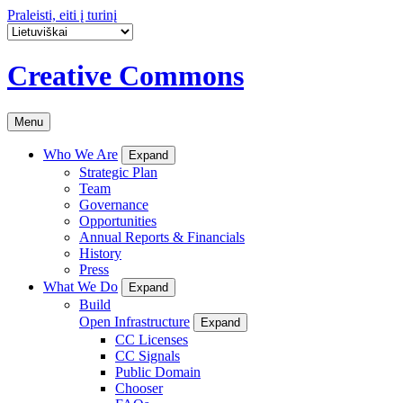
Praleisti, eiti į turinį
Creative Commons
Menu
Who We Are
Expand
Strategic Plan
Team
Governance
Opportunities
Annual Reports & Financials
History
Press
What We Do
Expand
Build
Open Infrastructure
Expand
CC Licenses
CC Signals
Public Domain
Chooser