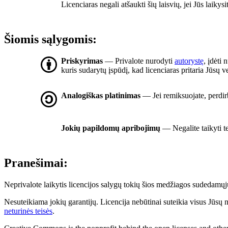
Licenciaras negali atšaukti šių laisvių, jei Jūs laikysi
Šiomis sąlygomis:
Priskyrimas
— Privalote nurodyti
autorystę
, įdėti 
kuris sudarytų įspūdį, kad licenciaras pritaria Jūsų
Analogiškas platinimas
— Jei remiksuojate, perdirb
Jokių papildomų apribojimų
— Negalite taikyti t
Pranešimai:
Neprivalote laikytis licencijos salygų tokių šios medžiagos sudedamųjų 
Nesuteikiama jokių garantijų. Licencija nebūtinai suteikia visus Jūsų 
neturinės teisės
.