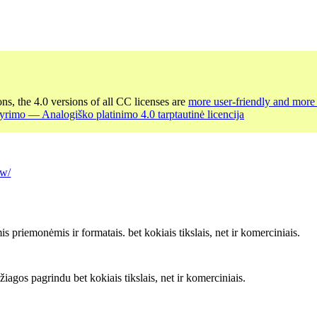
ons, the 4.0 versions of all CC licenses are
more user-friendly and more 
yrimo — Analogiško platinimo 4.0 tarptautinė licencija
tw/
s priemonėmis ir formatais. bet kokiais tikslais, net ir komerciniais.
iagos pagrindu bet kokiais tikslais, net ir komerciniais.