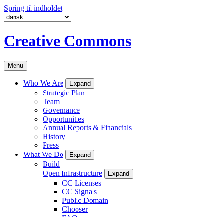
Spring til indholdet
Creative Commons
Menu
Who We Are
Expand
Strategic Plan
Team
Governance
Opportunities
Annual Reports & Financials
History
Press
What We Do
Expand
Build
Open Infrastructure
Expand
CC Licenses
CC Signals
Public Domain
Chooser