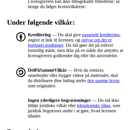
Licensgiveren kan ikke tilbagekalde frihederne, så
længe du følger licensvilkårene.
Under følgende vilkår:
Kreditering
— Du skal give
passende kreditering
,
angive et link til licensen, og
oplyse om der er
foretaget ændringer
. Du må gøre det på enhver
fornuftig måde, men ikke på en måde der antyder, at
licensgiveren godkender dig eller din anvendelse.
DelPåSammeVilkår
— Hvis du remixer,
omarbejder eller bygger videre på materialet, skal
du distribuere dine bidrag under
den samme licens
som originalen.
Ingen yderligere begrænsninger
— Du må ikke
tilføje juridiske vilkår eller
teknologiske tiltag
, som
juridisk begrænser andre i at gøre, hvad licensen
tillader.