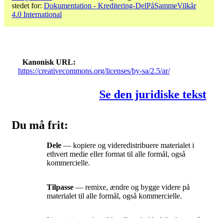
stedet for:
Dokumentation - Kreditering-DelPåSammeVilkår
4.0 International
Kanonisk URL
https://creativecommons.org/licenses/by-sa/2.5/ar/
Se den juridiske tekst
Du må frit:
Dele
— kopiere og videredistribuere materialet i
ethvert medie eller format til alle formål, også
kommercielle.
Tilpasse
— remixe, ændre og bygge videre på
materialet til alle formål, også kommercielle.