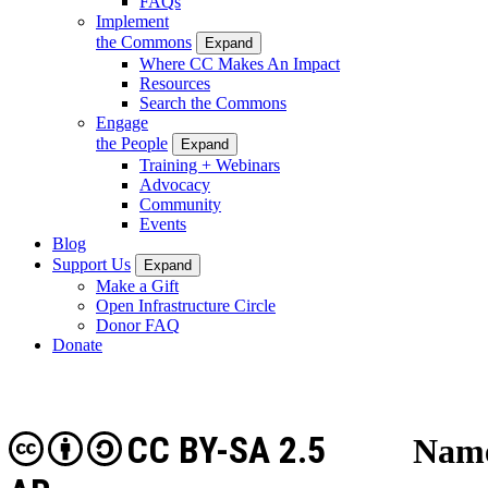
FAQs
Implement
the Commons
Expand
Where CC Makes An Impact
Resources
Search the Commons
Engage
the People
Expand
Training + Webinars
Advocacy
Community
Events
Blog
Support Us
Expand
Make a Gift
Open Infrastructure Circle
Donor FAQ
Donate
CC BY-SA 2.5
Name