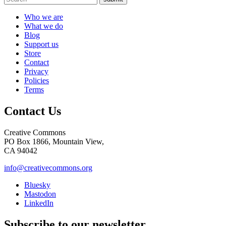
Who we are
What we do
Blog
Support us
Store
Contact
Privacy
Policies
Terms
Contact Us
Creative Commons
PO Box 1866, Mountain View,
CA 94042
info@creativecommons.org
Bluesky
Mastodon
LinkedIn
Subscribe to our newsletter