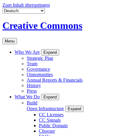
Zum Inhalt überspringen
Creative Commons
Menu
Who We Are
Expand
Strategic Plan
Team
Governance
Opportunities
Annual Reports & Financials
History
Press
What We Do
Expand
Build
Open Infrastructure
Expand
CC Licenses
CC Signals
Public Domain
Chooser