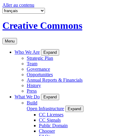
Aller au contenu
Creative Commons
Menu
Who We Are
Expand
Strategic Plan
Team
Governance
Opportunities
Annual Reports & Financials
History
Press
What We Do
Expand
Build
Open Infrastructure
Expand
CC Licenses
CC Signals
Public Domain
Chooser