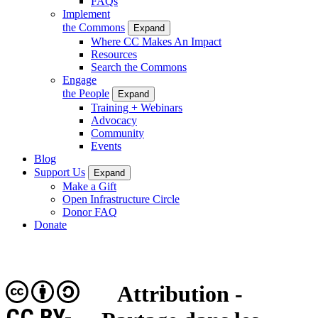
FAQs
Implement
the Commons
Expand
Where CC Makes An Impact
Resources
Search the Commons
Engage
the People
Expand
Training + Webinars
Advocacy
Community
Events
Blog
Support Us
Expand
Make a Gift
Open Infrastructure Circle
Donor FAQ
Donate
Attribution -
CC BY-