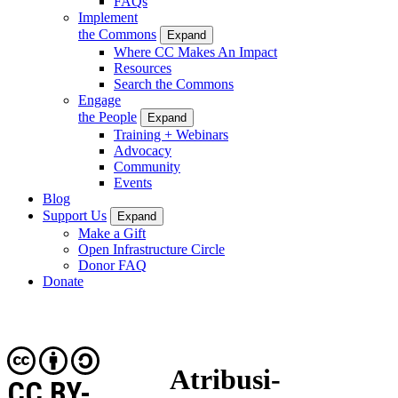
FAQs
Implement
the Commons
Expand
Where CC Makes An Impact
Resources
Search the Commons
Engage
the People
Expand
Training + Webinars
Advocacy
Community
Events
Blog
Support Us
Expand
Make a Gift
Open Infrastructure Circle
Donor FAQ
Donate
Atribusi-
CC BY-