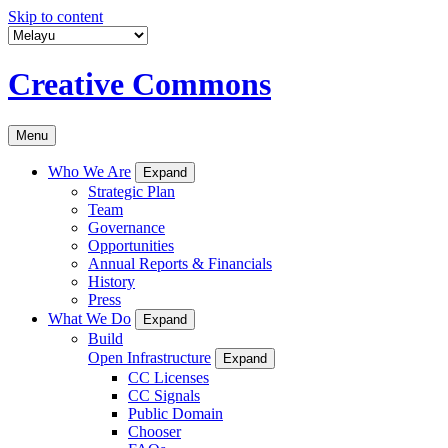
Skip to content
Creative Commons
Menu
Who We Are
Expand
Strategic Plan
Team
Governance
Opportunities
Annual Reports & Financials
History
Press
What We Do
Expand
Build
Open Infrastructure
Expand
CC Licenses
CC Signals
Public Domain
Chooser