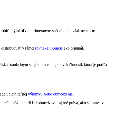
 urobiť akýmkoľvek primeraným spôsobom, avšak nesmiete
 distribuovať v rámci
rovnakej licencie
ako originál.
diska bránia iným subjektom v akejkoľvek činnosti, ktorá je podľa
ade uplatniteľnej
výnimky alebo obmedzenia
.
teriál, môžu napríklad obmedzovať aj iné práva, ako sú práva v