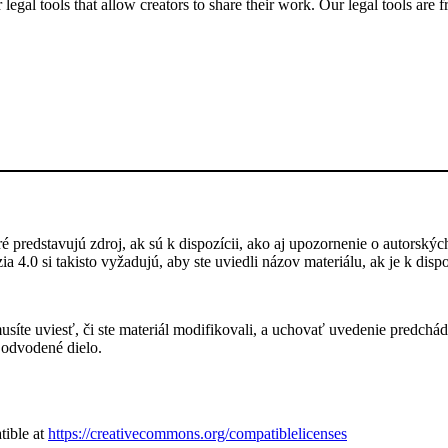
gal tools that allow creators to share their work. Our legal tools are fr
 predstavujú zdroj, ak sú k dispozícii, ako aj upozornenie o autorskýc
a 4.0 si takisto vyžadujú, aby ste uviedli názov materiálu, ak je k dis
íte uviesť, či ste materiál modifikovali, a uchovať uvedenie predchádzaj
 odvodené dielo.
tible at
https://creativecommons.org/compatiblelicenses