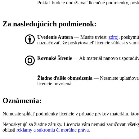
Pokiaľ budete dodržiavať licenčné podmienky, posk
Za nasledujúcich podmienok:
Uvedenie Autora
— Musíte uviesť
zdroj
, poskytnú
naznačovať, že poskytovateľ licencie súhlasí s vami
Rovnaké Šírenie
— Ak materiál nanovo usporadúvat
Žiadne ďalšie obmedzenia
— Nesmiete uplatňova
licencie povolená.
Oznámenia:
Nemusíte spĺňať podmienky licencie v prípade prvkov materiálu, ktoré
Neposkytujú sa žiadne záruky. Licencia vám nemusí zaručovať všetky
oblasti
reklamy a súkromia či morálne práva
.