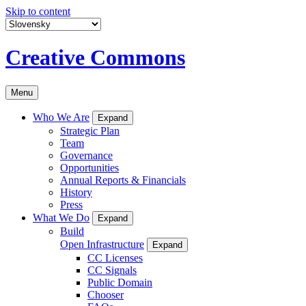
Skip to content
Creative Commons
Menu
Who We Are
Expand
Strategic Plan
Team
Governance
Opportunities
Annual Reports & Financials
History
Press
What We Do
Expand
Build
Open Infrastructure
Expand
CC Licenses
CC Signals
Public Domain
Chooser