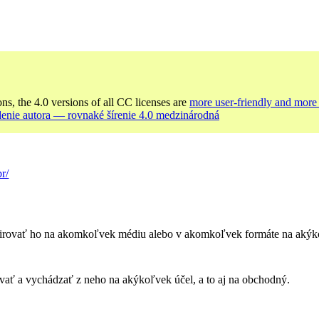
ons, the 4.0 versions of all CC licenses are
more user-friendly and more 
enie autora — rovnaké šírenie 4.0 medzinárodná
r/
rovať ho na akomkoľvek médiu alebo v akomkoľvek formáte na akýkoľ
ť a vychádzať z neho na akýkoľvek účel, a to aj na obchodný.