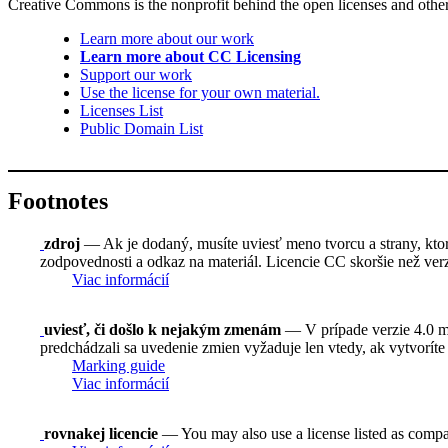
Creative Commons is the nonprofit behind the open licenses and other le
Learn more about our work
Learn more about CC Licensing
Support our work
Use the license for your own material.
Licenses List
Public Domain List
Footnotes
zdroj
— Ak je dodaný, musíte uviesť meno tvorcu a strany, ktoré
zodpovednosti a odkaz na materiál. Licencie CC skoršie než verzi
Viac informácií
uviesť, či došlo k nejakým zmenám
— V prípade verzie 4.0 mus
predchádzali sa uvedenie zmien vyžaduje len vtedy, ak vytvoríte
Marking guide
Viac informácií
rovnakej licencie
— You may also use a license listed as compa