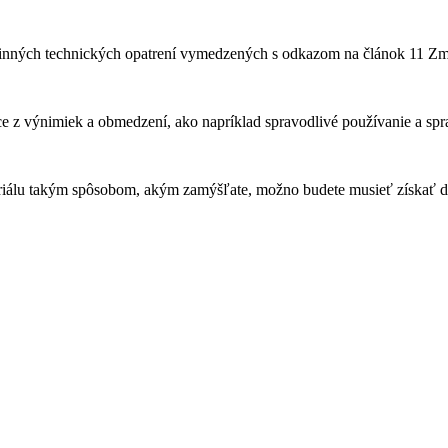
činných technických opatrení vymedzených s odkazom na článok 11 Z
z výnimiek a obmedzení, ako napríklad spravodlivé používanie a spra
iálu takým spôsobom, akým zamýšľate, možno budete musieť získať d