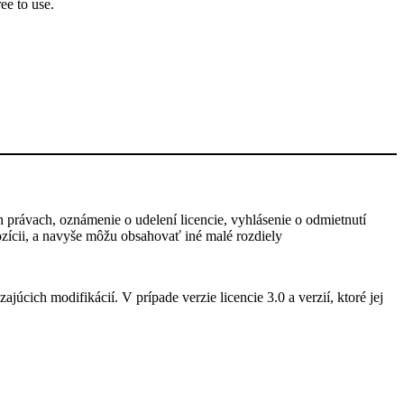
ee to use.
h právach, oznámenie o udelení licencie, vyhlásenie o odmietnutí
pozícii, a navyše môžu obsahovať iné malé rozdiely
úcich modifikácií. V prípade verzie licencie 3.0 a verzií, ktoré jej