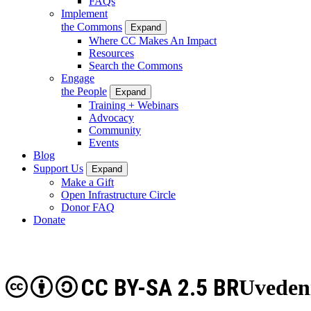
FAQs
Implement
the Commons
Expand
Where CC Makes An Impact
Resources
Search the Commons
Engage
the People
Expand
Training + Webinars
Advocacy
Community
Events
Blog
Support Us
Expand
Make a Gift
Open Infrastructure Circle
Donor FAQ
Donate
CC BY-SA 2.5 BR
Uvedeni