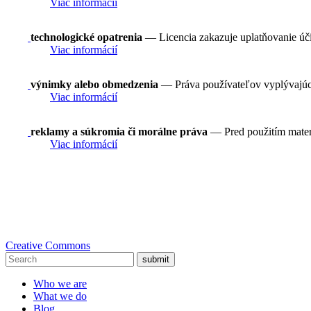
Viac informácií
technologické opatrenia
— Licencia zakazuje uplatňovanie ú
Viac informácií
výnimky alebo obmedzenia
— Práva používateľov vyplývajúce 
Viac informácií
reklamy a súkromia či morálne práva
— Pred použitím mater
Viac informácií
Creative Commons
submit
Who we are
What we do
Blog