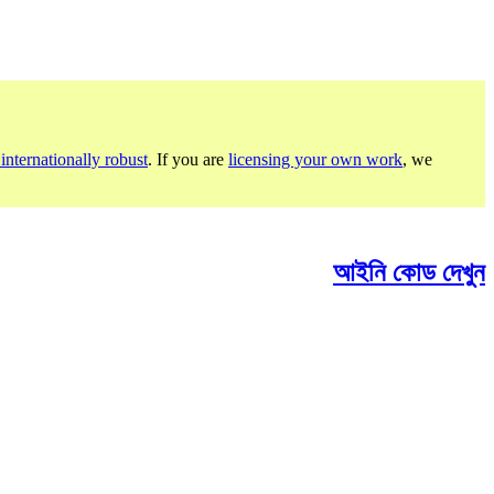
internationally robust
. If you are
licensing your own work
, we
আইনি কোড দেখুন