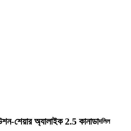
বিউশন-শেয়ার অ্যালাইক 2.5 কানাডা
দলিল