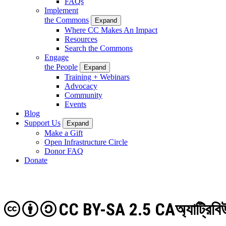
FAQs
Implement
the Commons
Expand
Where CC Makes An Impact
Resources
Search the Commons
Engage
the People
Expand
Training + Webinars
Advocacy
Community
Events
Blog
Support Us
Expand
Make a Gift
Open Infrastructure Circle
Donor FAQ
Donate
CC BY-SA 2.5 CA
অ্যাট্রি