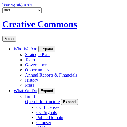
বিষয়বস্তু এড়িয়ে যান
Creative Commons
Menu
Who We Are
Expand
Strategic Plan
Team
Governance
Opportunities
Annual Reports & Financials
History
Press
What We Do
Expand
Build
Open Infrastructure
Expand
CC Licenses
CC Signals
Public Domain
Chooser