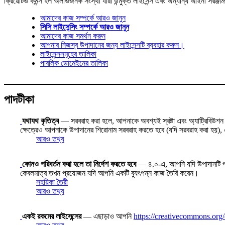
ক্রিয়েটিভ কমন্স হল অলাভজনক সংস্থা যারা উন্মুক্ত লাইসেন্স এবং অন্যান্য আইনী সরঞ্জা
আমাদের কাজ সম্পর্কে আরও জানুন
সিসি লাইসেন্সিং সম্পর্কে আরও জানুন
আমাদের কাজ সমর্থন করুন
আপনার নিজস্ব উপাদানের জন্য লাইসেন্সটি ব্যবহার করুন।
লাইসেন্সসমূহের তালিকা
পাবলিক ডোমেইনের তালিকা
পাদটীকা
যথাযথ কৃতিত্ব
— সরবরাহ করা হলে, আপনাকে অবশ্যই স্রষ্টা এবং অ্যাট্রিবিউশন পার
ক্ষেত্রেও আপনাকে উপাদানের শিরোনাম সরবরাহ করতে হবে (যদি সরবরাহ করা হয়), এব
আরও তথ্য
কোনও পরিবর্তন করা হলে তা নির্দেশ করতে হবে
— ৪.০-এ, আপনি যদি উপাদানটি পরিবর্
কেবলমাত্র তখন প্রয়োজন যদি আপনি একটি ব্যুৎপন্ন কাজ তৈরি করেন।
সহয়িকা তৈরী
আরও তথ্য
একই রকমের লাইসেন্সের
— এছাড়াও আপনি
https://creativecommons.org/