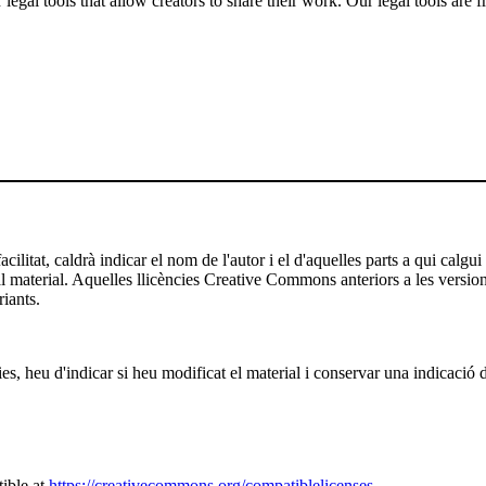
gal tools that allow creators to share their work. Our legal tools are fr
ilitat, caldrà indicar el nom de l'autor i el d'aquelles parts a qui calgui
 al material. Aquelles llicències Creative Commons anteriors a les versio
riants.
es, heu d'indicar si heu modificat el material i conservar una indicació d
ible at
https://creativecommons.org/compatiblelicenses