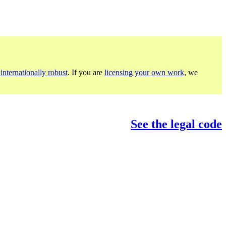
internationally robust
. If you are
licensing your own work
, we
See the legal code