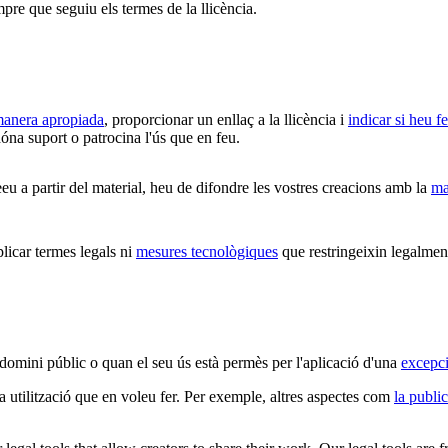
mpre que seguiu els termes de la llicència.
 manera apropiada
, proporcionar un enllaç a la llicència i
indicar si heu f
óna suport o patrocina l'ús que en feu.
u a partir del material, heu de difondre les vostres creacions amb la
ma
car termes legals ni
mesures tecnològiques
que restringeixin legalment
 domini públic o quan el seu ús està permès per l'aplicació d'una
excepci
la utilització que en voleu fer. Per exemple, altres aspectes com
la public