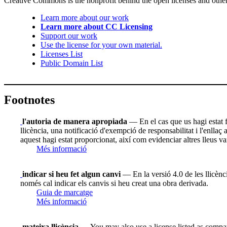
Creative Commons is the nonprofit behind the open licenses and other le
Learn more about our work
Learn more about CC Licensing
Support our work
Use the license for your own material.
Licenses List
Public Domain List
Footnotes
l'autoria de manera apropiada
— En el cas que us hagi estat fac
llicència, una notificació d'exempció de responsabilitat i l'enllaç
aquest hagi estat proporcionat, així com evidenciar altres lleus va
Més informació
indicar si heu fet algun canvi
— En la versió 4.0 de les llicènci
només cal indicar els canvis si heu creat una obra derivada.
Guia de marcatge
Més informació
mateixa llicència
— You may also use a license listed as compat