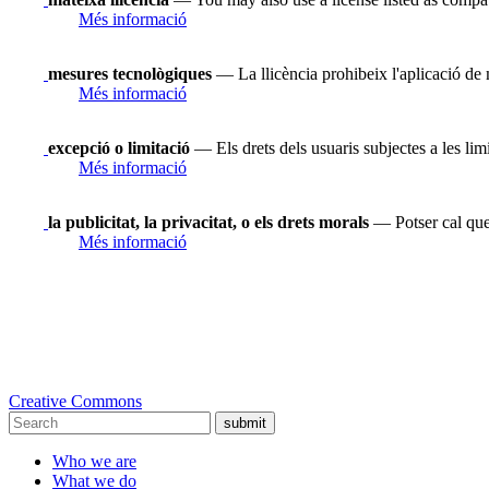
Més informació
mesures tecnològiques
— La llicència prohibeix l'aplicació de 
Més informació
excepció o limitació
— Els drets dels usuaris subjectes a les limi
Més informació
la publicitat, la privacitat, o els drets morals
— Potser cal que 
Més informació
Creative Commons
submit
Who we are
What we do