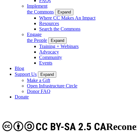
FAQs
Implement
the Commons
Expand
Where CC Makes An Impact
Resources
Search the Commons
Engage
the People
Expand
Training + Webinars
Advocacy
Community
Events
Blog
Support Us
Expand
Make a Gift
Open Infrastructure Circle
Donor FAQ
Donate
CC BY-SA 2.5 CA
Recone