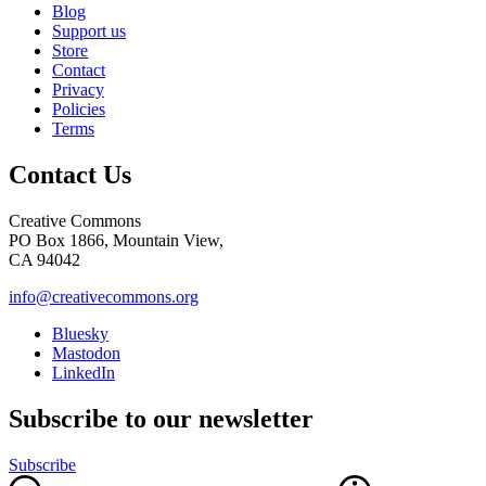
Blog
Support us
Store
Contact
Privacy
Policies
Terms
Contact Us
Creative Commons
PO Box 1866, Mountain View,
CA 94042
info@creativecommons.org
Bluesky
Mastodon
LinkedIn
Subscribe to our newsletter
Subscribe