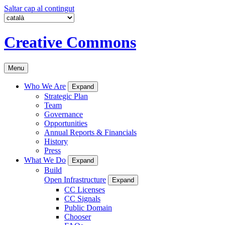
Saltar cap al contingut
Creative Commons
Menu
Who We Are
Expand
Strategic Plan
Team
Governance
Opportunities
Annual Reports & Financials
History
Press
What We Do
Expand
Build
Open Infrastructure
Expand
CC Licenses
CC Signals
Public Domain
Chooser