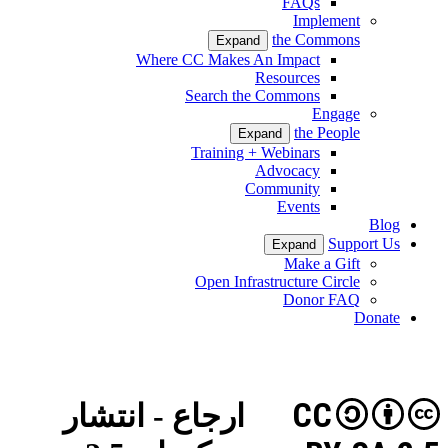
FAQs
Implement
the Commons
Expand
Where CC Makes An Impact
Resources
Search the Commons
Engage
the People
Expand
Training + Webinars
Advocacy
Community
Events
Blog
Support Us
Expand
Make a Gift
Open Infrastructure Circle
Donor FAQ
Donate
CC
ارجاع - انتشار