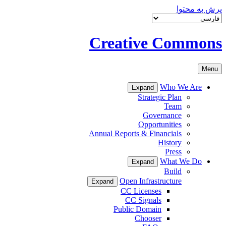
پرش به محتوا
Creative Commons
Menu
Who We Are
Expand
Strategic Plan
Team
Governance
Opportunities
Annual Reports & Financials
History
Press
What We Do
Expand
Build
Open Infrastructure
Expand
CC Licenses
CC Signals
Public Domain
Chooser