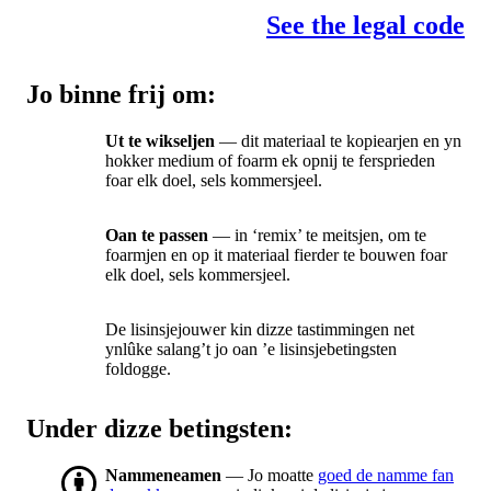
See the legal code
Jo binne frij om:
Ut te wikseljen
— dit materiaal te kopiearjen en yn
hokker medium of foarm ek opnij te fersprieden
foar elk doel, sels kommersjeel.
Oan te passen
— in ‘remix’ te meitsjen, om te
foarmjen en op it materiaal fierder te bouwen foar
elk doel, sels kommersjeel.
De lisinsjejouwer kin dizze tastimmingen net
ynlûke salang’t jo oan ’e lisinsjebetingsten
foldogge.
Under dizze betingsten:
Nammeneamen
— Jo moatte
goed de namme fan