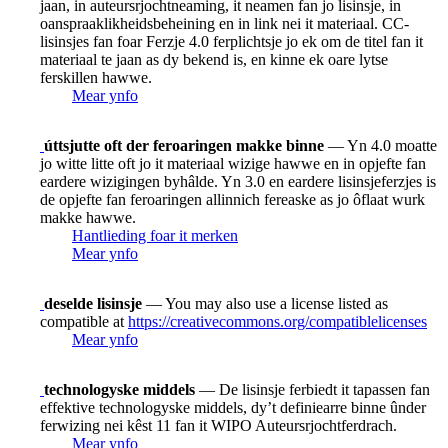
jaan, in auteursrjochtneaming, it neamen fan jo lisinsje, in
oanspraaklikheidsbeheining en in link nei it materiaal. CC-
lisinsjes fan foar Ferzje 4.0 ferplichtsje jo ek om de titel fan it
materiaal te jaan as dy bekend is, en kinne ek oare lytse
ferskillen hawwe.
Mear ynfo
úttsjutte oft der feroaringen makke binne
— Yn 4.0 moatte
jo witte litte oft jo it materiaal wizige hawwe en in opjefte fan
eardere wizigingen byhâlde. Yn 3.0 en eardere lisinsjeferzjes is
de opjefte fan feroaringen allinnich fereaske as jo ôflaat wurk
makke hawwe.
Hantlieding foar it merken
Mear ynfo
deselde lisinsje
— You may also use a license listed as
compatible at
https://creativecommons.org/compatiblelicenses
Mear ynfo
technologyske middels
— De lisinsje ferbiedt it tapassen fan
effektive technologyske middels, dy’t definiearre binne ûnder
ferwizing nei kêst 11 fan it WIPO Auteursrjochtferdrach.
Mear ynfo