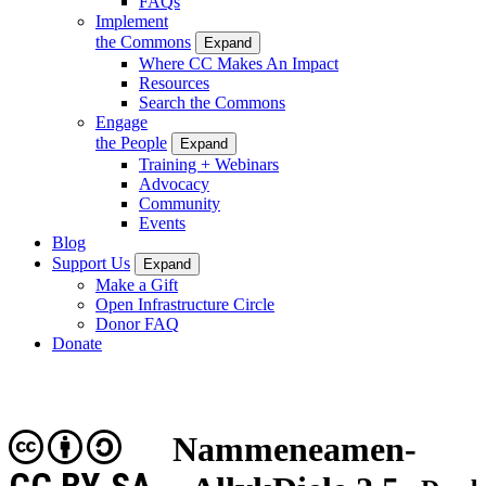
FAQs
Implement
the Commons
Expand
Where CC Makes An Impact
Resources
Search the Commons
Engage
the People
Expand
Training + Webinars
Advocacy
Community
Events
Blog
Support Us
Expand
Make a Gift
Open Infrastructure Circle
Donor FAQ
Donate
Nammeneamen-