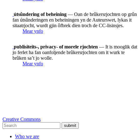
útsûndering of beheining
— Oan de brûkersrjochten op grûn
fan útsûnderingen en beheiningen yn de Auteurswet, lykas it
sitaatrjocht, wurdt gjin ôfbrek dien troch de CC-lisinsjes.
Mear ynfo
publisiteits-, privacy- of morele rjochten
— It is mooglik dat
jo ferlet ha fan oanfoljende brûkersrjochten om it wurk te
brûken sa’t jo wolle.
Mear ynfo
Creative Commons
submit
Who we are