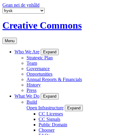
Gean nei de ynhâld
Creative Commons
Menu
Who We Are
Expand
Strategic Plan
Team
Governance
Opportunities
Annual Reports & Financials
History
Press
What We Do
Expand
Build
Open Infrastructure
Expand
CC Licenses
CC Signals
Public Domain
Chooser