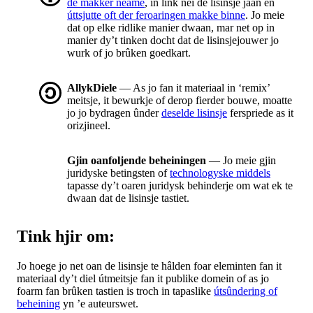
de makker neame
, in link nei de lisinsje jaan en
úttsjutte oft der feroaringen makke binne
. Jo meie
dat op elke ridlike manier dwaan, mar net op in
manier dy’t tinken docht dat de lisinsjejouwer jo
wurk of jo brûken goedkart.
AllykDiele
— As jo fan it materiaal in ‘remix’
meitsje, it bewurkje of derop fierder bouwe, moatte
jo jo bydragen ûnder
deselde lisinsje
ferspriede as it
orizjineel.
Gjin oanfoljende beheiningen
— Jo meie gjin
juridyske betingsten of
technologyske middels
tapasse dy’t oaren juridysk behinderje om wat ek te
dwaan dat de lisinsje tastiet.
Tink hjir om:
Jo hoege jo net oan de lisinsje te hâlden foar eleminten fan it
materiaal dy’t diel útmeitsje fan it publike domein of as jo
foarm fan brûken tastien is troch in tapaslike
útsûndering of
beheining
yn ’e auteurswet.