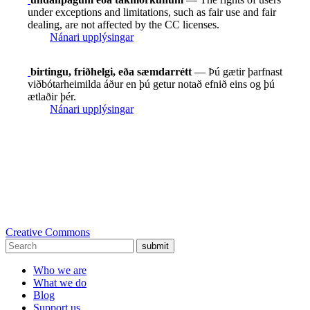
under exceptions and limitations, such as fair use and fair
dealing, are not affected by the CC licenses.
Nánari upplýsingar
birtingu, friðhelgi, eða sæmdarrétt
— Þú gætir þarfnast
viðbótarheimilda áður en þú getur notað efnið eins og þú
ætlaðir þér.
Nánari upplýsingar
Creative Commons
submit
Who we are
What we do
Blog
Support us