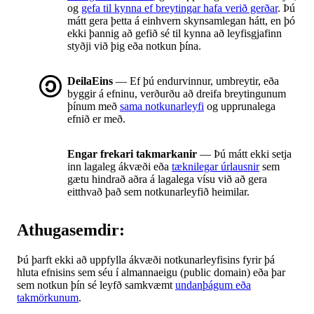
og
gefa til kynna ef breytingar hafa verið gerðar
. Þú
mátt gera þetta á einhvern skynsamlegan hátt, en þó
ekki þannig að gefið sé til kynna að leyfisgjafinn
styðji við þig eða notkun þína.
DeilaEins
— Ef þú endurvinnur, umbreytir, eða
byggir á efninu, verðurðu að dreifa breytingunum
þínum með
sama notkunarleyfi
og upprunalega
efnið er með.
Engar frekari takmarkanir
— Þú mátt ekki setja
inn lagaleg ákvæði eða
tæknilegar úrlausnir
sem
gætu hindrað aðra á lagalega vísu við að gera
eitthvað það sem notkunarleyfið heimilar.
Athugasemdir:
Þú þarft ekki að uppfylla ákvæði notkunarleyfisins fyrir þá
hluta efnisins sem séu í almannaeigu (public domain) eða þar
sem notkun þín sé leyfð samkvæmt
undanþágum eða
takmörkunum
.