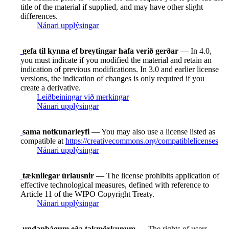
title of the material if supplied, and may have other slight
differences.
Nánari upplýsingar
gefa til kynna ef breytingar hafa verið gerðar
— In 4.0,
you must indicate if you modified the material and retain an
indication of previous modifications. In 3.0 and earlier license
versions, the indication of changes is only required if you
create a derivative.
Leiðbeiningar við merkingar
Nánari upplýsingar
sama notkunarleyfi
— You may also use a license listed as
compatible at
https://creativecommons.org/compatiblelicenses
Nánari upplýsingar
tæknilegar úrlausnir
— The license prohibits application of
effective technological measures, defined with reference to
Article 11 of the WIPO Copyright Treaty.
Nánari upplýsingar
undanþágum eða takmörkunum
— The rights of users