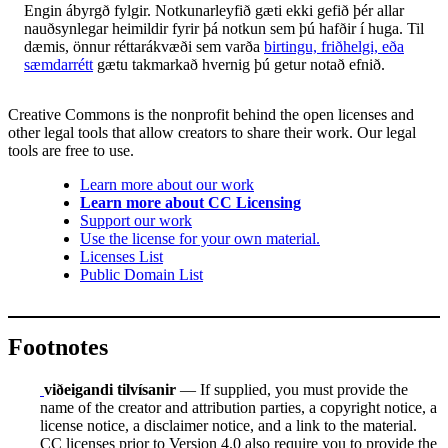
Engin ábyrgð fylgir. Notkunarleyfið gæti ekki gefið þér allar
nauðsynlegar heimildir fyrir þá notkun sem þú hafðir í huga. Til
dæmis, önnur réttarákvæði sem varða
birtingu, friðhelgi, eða
sæmdarrétt
gætu takmarkað hvernig þú getur notað efnið.
Creative Commons is the nonprofit behind the open licenses and
other legal tools that allow creators to share their work. Our legal
tools are free to use.
Learn more about our work
Learn more about CC Licensing
Support our work
Use the license for your own material.
Licenses List
Public Domain List
Footnotes
viðeigandi tilvísanir
— If supplied, you must provide the
name of the creator and attribution parties, a copyright notice, a
license notice, a disclaimer notice, and a link to the material.
CC licenses prior to Version 4.0 also require you to provide the