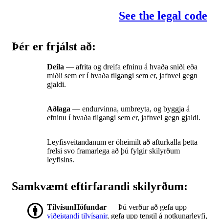
See the legal code
Þér er frjálst að:
Deila
— afrita og dreifa efninu á hvaða sniði eða
miðli sem er í hvaða tilgangi sem er, jafnvel gegn
gjaldi.
Aðlaga
— endurvinna, umbreyta, og byggja á
efninu í hvaða tilgangi sem er, jafnvel gegn gjaldi.
Leyfisveitandanum er óheimilt að afturkalla þetta
frelsi svo framarlega að þú fylgir skilyrðum
leyfisins.
Samkvæmt eftirfarandi skilyrðum:
TilvísunHöfundar
— Þú verður að gefa upp
viðeigandi tilvísanir
, gefa upp tengil á notkunarleyfi,