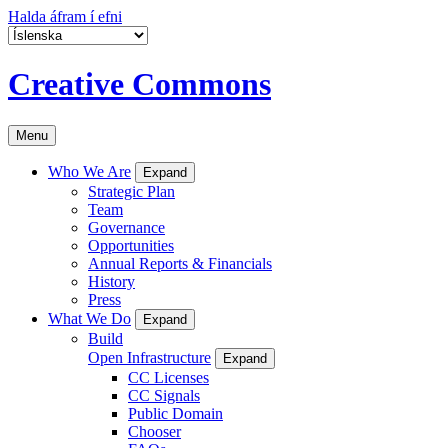
Halda áfram í efni
Creative Commons
Menu
Who We Are
Expand
Strategic Plan
Team
Governance
Opportunities
Annual Reports & Financials
History
Press
What We Do
Expand
Build
Open Infrastructure
Expand
CC Licenses
CC Signals
Public Domain
Chooser