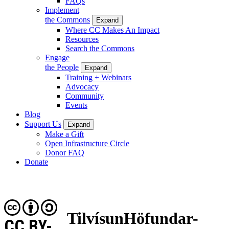
FAQs
Implement
the Commons
Expand
Where CC Makes An Impact
Resources
Search the Commons
Engage
the People
Expand
Training + Webinars
Advocacy
Community
Events
Blog
Support Us
Expand
Make a Gift
Open Infrastructure Circle
Donor FAQ
Donate
TilvísunHöfundar-
CC BY-