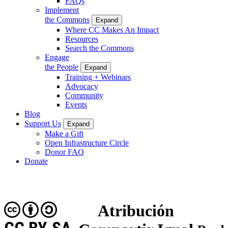
FAQs
Implement
the Commons
Expand
Where CC Makes An Impact
Resources
Search the Commons
Engage
the People
Expand
Training + Webinars
Advocacy
Community
Events
Blog
Support Us
Expand
Make a Gift
Open Infrastructure Circle
Donor FAQ
Donate
Atribución