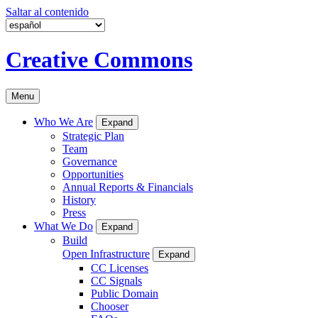
Saltar al contenido
Creative Commons
Menu
Who We Are
Expand
Strategic Plan
Team
Governance
Opportunities
Annual Reports & Financials
History
Press
What We Do
Expand
Build
Open Infrastructure
Expand
CC Licenses
CC Signals
Public Domain
Chooser