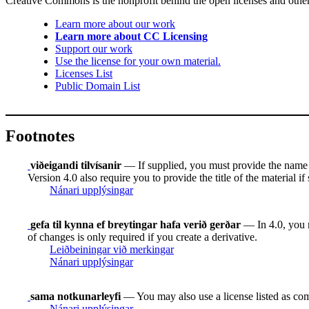
Creative Commons is the nonprofit behind the open licenses and other le
Learn more about our work
Learn more about CC Licensing
Support our work
Use the license for your own material.
Licenses List
Public Domain List
Footnotes
viðeigandi tilvísanir
— If supplied, you must provide the name of 
Version 4.0 also require you to provide the title of the material i
Nánari upplýsingar
gefa til kynna ef breytingar hafa verið gerðar
— In 4.0, you mu
of changes is only required if you create a derivative.
Leiðbeiningar við merkingar
Nánari upplýsingar
sama notkunarleyfi
— You may also use a license listed as com
Nánari upplýsingar