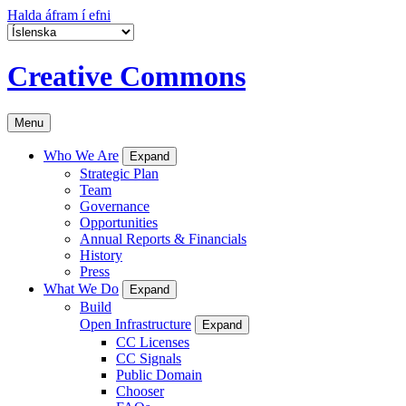
Halda áfram í efni
Creative Commons
Menu
Who We Are
Expand
Strategic Plan
Team
Governance
Opportunities
Annual Reports & Financials
History
Press
What We Do
Expand
Build
Open Infrastructure
Expand
CC Licenses
CC Signals
Public Domain
Chooser