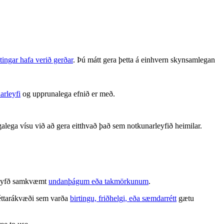
tingar hafa verið gerðar
. Þú mátt gera þetta á einhvern skynsamlegan
arleyfi
og upprunalega efnið er með.
alega vísu við að gera eitthvað það sem notkunarleyfið heimilar.
é leyfð samkvæmt
undanþágum eða takmörkunum
.
 réttarákvæði sem varða
birtingu, friðhelgi, eða sæmdarrétt
gætu