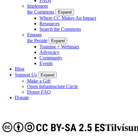
FAQs
Implement
the Commons
Expand
Where CC Makes An Impact
Resources
Search the Commons
Engage
the People
Expand
Training + Webinars
Advocacy
Community
Events
Blog
Support Us
Expand
Make a Gift
Open Infrastructure Circle
Donor FAQ
Donate
CC BY-SA 2.5 ES
Tilvísu