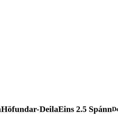
nHöfundar-DeilaEins 2.5 Spánn
D