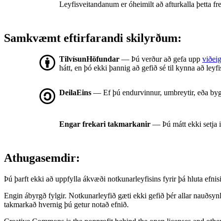
Leyfisveitandanum er óheimilt að afturkalla þetta fre
Samkvæmt eftirfarandi skilyrðum:
TilvísunHöfundar
— Þú verður að gefa upp
viðeig
hátt, en þó ekki þannig að gefið sé til kynna að leyf
DeilaEins
— Ef þú endurvinnur, umbreytir, eða byg
Engar frekari takmarkanir
— Þú mátt ekki setja 
Athugasemdir:
Þú þarft ekki að uppfylla ákvæði notkunarleyfisins fyrir þá hluta ef
Engin ábyrgð fylgir. Notkunarleyfið gæti ekki gefið þér allar nauðsyn
takmarkað hvernig þú getur notað efnið.