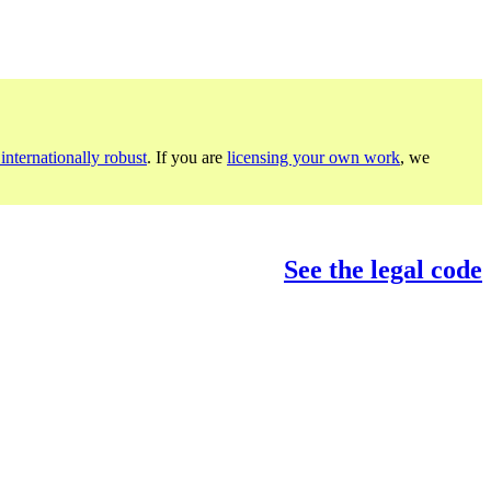
internationally robust
. If you are
licensing your own work
, we
See the legal code