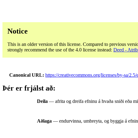
Notice
This is an older version of this license. Compared to previous versi
strongly recommend the use of the 4.0 license instead:
Deed - Atrib
Canonical URL
https://creativecommons.org/licenses/by-sa/2.5/e
Þér er frjálst að:
Deila
— afrita og dreifa efninu á hvaða sniði eða mið
Aðlaga
— endurvinna, umbreyta, og byggja á efninu 