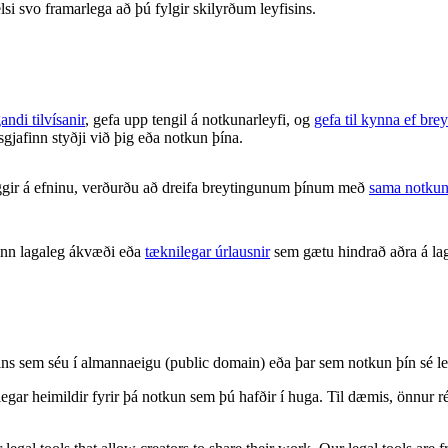
lsi svo framarlega að þú fylgir skilyrðum leyfisins.
andi tilvísanir
, gefa upp tengil á notkunarleyfi, og
gefa til kynna ef brey
isgjafinn styðji við þig eða notkun þína.
gir á efninu, verðurðu að dreifa breytingunum þínum með
sama notkun
inn lagaleg ákvæði eða
tæknilegar úrlausnir
sem gætu hindrað aðra á lag
nisins sem séu í almannaeigu (public domain) eða þar sem notkun þín s
legar heimildir fyrir þá notkun sem þú hafðir í huga. Til dæmis, önnur