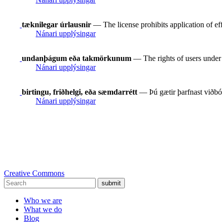
tæknilegar úrlausnir
— The license prohibits application of ef
Nánari upplýsingar
undanþágum eða takmörkunum
— The rights of users under e
Nánari upplýsingar
birtingu, friðhelgi, eða sæmdarrétt
— Þú gætir þarfnast viðbót
Nánari upplýsingar
Creative Commons
submit
Who we are
What we do
Blog