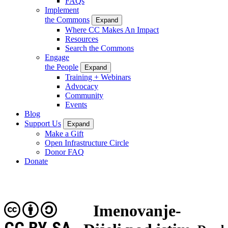
FAQs
Implement
the Commons
Expand
Where CC Makes An Impact
Resources
Search the Commons
Engage
the People
Expand
Training + Webinars
Advocacy
Community
Events
Blog
Support Us
Expand
Make a Gift
Open Infrastructure Circle
Donor FAQ
Donate
Imenovanje-