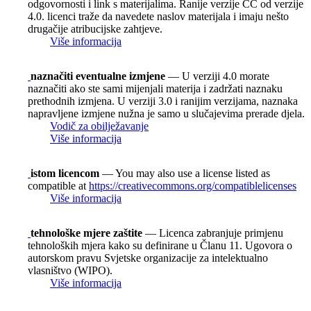
odgovornosti i link s materijalima. Ranije verzije CC od verzije
4.0. licenci traže da navedete naslov materijala i imaju nešto
drugačije atribucijske zahtjeve.
Više informacija
naznačiti eventualne izmjene
— U verziji 4.0 morate
naznačiti ako ste sami mijenjali materija i zadržati naznaku
prethodnih izmjena. U verziji 3.0 i ranijim verzijama, naznaka
napravljene izmjene nužna je samo u slučajevima prerade djela.
Vodič za obilježavanje
Više informacija
istom licencom
— You may also use a license listed as
compatible at
https://creativecommons.org/compatiblelicenses
Više informacija
tehnološke mjere zaštite
— Licenca zabranjuje primjenu
tehnoloških mjera kako su definirane u Članu 11. Ugovora o
autorskom pravu Svjetske organizacije za intelektualno
vlasništvo (WIPO).
Više informacija