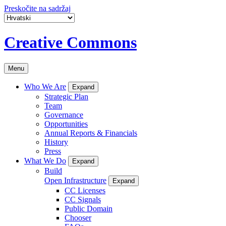
Preskočite na sadržaj
Creative Commons
Menu
Who We Are
Expand
Strategic Plan
Team
Governance
Opportunities
Annual Reports & Financials
History
Press
What We Do
Expand
Build
Open Infrastructure
Expand
CC Licenses
CC Signals
Public Domain
Chooser