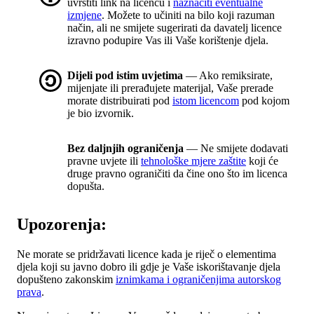
uvrstiti link na licencu i
naznačiti eventualne
izmjene
. Možete to učiniti na bilo koji razuman
način, ali ne smijete sugerirati da davatelj licence
izravno podupire Vas ili Vaše korištenje djela.
Dijeli pod istim uvjetima
— Ako remiksirate,
mijenjate ili prerađujete materijal, Vaše prerade
morate distribuirati pod
istom licencom
pod kojom
je bio izvornik.
Bez daljnjih ograničenja
— Ne smijete dodavati
pravne uvjete ili
tehnološke mjere zaštite
koji će
druge pravno ograničiti da čine ono što im licenca
dopušta.
Upozorenja:
Ne morate se pridržavati licence kada je riječ o elementima
djela koji su javno dobro ili gdje je Vaše iskorištavanje djela
dopušteno zakonskim
iznimkama i ograničenjima autorskog
prava
.