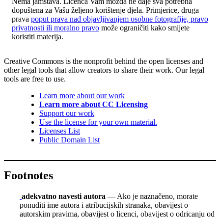
Nema jamstava. Licenca Vam možda ne daje sva potrebna
dopuštena za Vašu željeno korištenje djela. Primjerice, druga
prava
poput prava nad objavljivanjem osobne fotografije, pravo
privatnosti ili moralno pravo
može ograničiti kako smijete
koristiti materija.
Creative Commons is the nonprofit behind the open licenses and
other legal tools that allow creators to share their work. Our legal
tools are free to use.
Learn more about our work
Learn more about CC Licensing
Support our work
Use the license for your own material.
Licenses List
Public Domain List
Footnotes
adekvatno navesti autora
— Ako je naznačeno, morate
ponuditi ime autora i atribucijskih stranaka, obavijest o
autorskim pravima, obavijest o licenci, obavijest o odricanju od