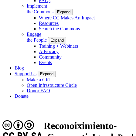
FAQs
Implement
the Commons
Expand
Where CC Makes An Impact
Resources
Search the Commons
Engage
the People
Expand
Training + Webinars
Advocacy
Community
Events
Blog
Support Us
Expand
Make a Gift
Open Infrastructure Circle
Donor FAQ
Donate
Reconoiximiento-