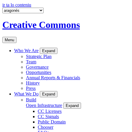
ir ta lo conteniu
Creative Commons
Menu
Who We Are
Expand
Strategic Plan
Team
Governance
Opportunities
Annual Reports & Financials
History
Press
What We Do
Expand
Build
Open Infrastructure
Expand
CC Licenses
CC Signals
Public Domain
Chooser