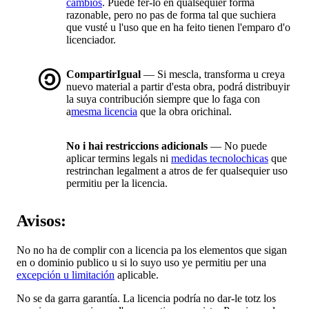
cambios
. Puede fer-lo en qualsequier forma
razonable, pero no pas de forma tal que suchiera
que vusté u l'uso que en ha feito tienen l'emparo d'o
licenciador.
CompartirIgual
— Si mescla, transforma u creya
nuevo material a partir d'esta obra, podrá distribuyir
la suya contribución siempre que lo faga con
a
mesma licencia
que la obra orichinal.
No i hai restriccions adicionals
— No puede
aplicar termins legals ni
medidas tecnolochicas
que
restrinchan legalment a atros de fer qualsequier uso
permitiu per la licencia.
Avisos:
No no ha de complir con a licencia pa los elementos que sigan
en o dominio publico u si lo suyo uso ye permitiu per una
excepción u limitación
aplicable.
No se da garra garantía. La licencia podría no dar-le totz los