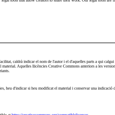
gal tools that allow creators to share their work. Our legal tools are fr
ilitat, caldrà indicar el nom de l'autor i el d'aquelles parts a qui calgui
 al material. Aquelles llicències Creative Commons anteriors a les versio
riants.
es, heu d'indicar si heu modificat el material i conservar una indicació d
ible at
https://creativecommons.org/compatiblelicenses