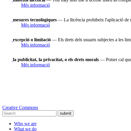
Més informació
mesures tecnològiques
— La llicència prohibeix l'aplicació de 
Més informació
excepció o limitació
— Els drets dels usuaris subjectes a les limi
Més informació
la publicitat, la privacitat, o els drets morals
— Potser cal que 
Més informació
Creative Commons
submit
Who we are
What we do