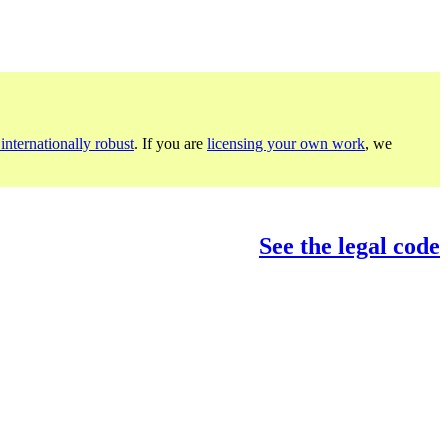
internationally robust
. If you are
licensing your own work
, we
See the legal code