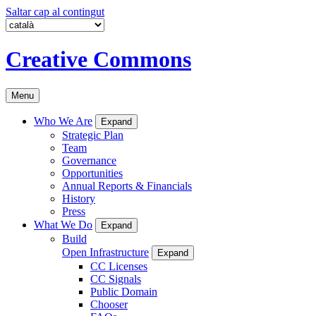
Saltar cap al contingut
Creative Commons
Menu
Who We Are
Expand
Strategic Plan
Team
Governance
Opportunities
Annual Reports & Financials
History
Press
What We Do
Expand
Build
Open Infrastructure
Expand
CC Licenses
CC Signals
Public Domain
Chooser