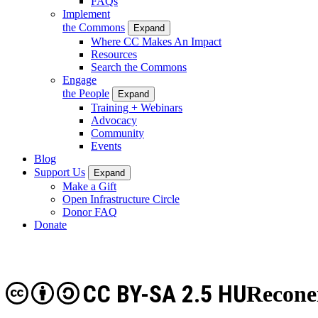
FAQs
Implement
the Commons
Expand
Where CC Makes An Impact
Resources
Search the Commons
Engage
the People
Expand
Training + Webinars
Advocacy
Community
Events
Blog
Support Us
Expand
Make a Gift
Open Infrastructure Circle
Donor FAQ
Donate
CC BY-SA 2.5 HU
Recone