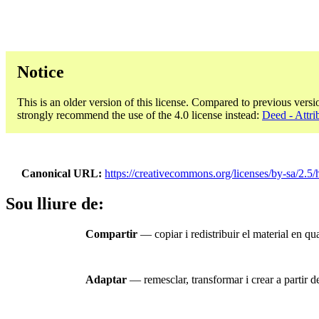
Notice
This is an older version of this license. Compared to previous versi
strongly recommend the use of the 4.0 license instead:
Deed - Attri
Canonical URL
https://creativecommons.org/licenses/by-sa/2.5/
Sou lliure de:
Compartir
— copiar i redistribuir el material en qual
Adaptar
— remesclar, transformar i crear a partir del