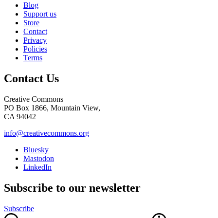
Blog
Support us
Store
Contact
Privacy
Policies
Terms
Contact Us
Creative Commons
PO Box 1866, Mountain View,
CA 94042
info@creativecommons.org
Bluesky
Mastodon
LinkedIn
Subscribe to our newsletter
Subscribe