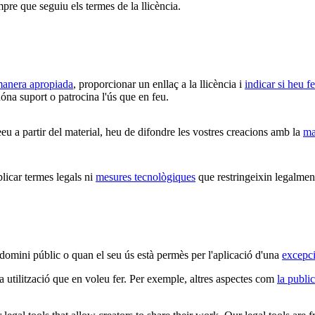
mpre que seguiu els termes de la llicència.
 manera apropiada
, proporcionar un enllaç a la llicència i
indicar si heu f
óna suport o patrocina l'ús que en feu.
u a partir del material, heu de difondre les vostres creacions amb la
ma
car termes legals ni
mesures tecnològiques
que restringeixin legalment
 domini públic o quan el seu ús està permès per l'aplicació d'una
excepci
la utilització que en voleu fer. Per exemple, altres aspectes com
la public