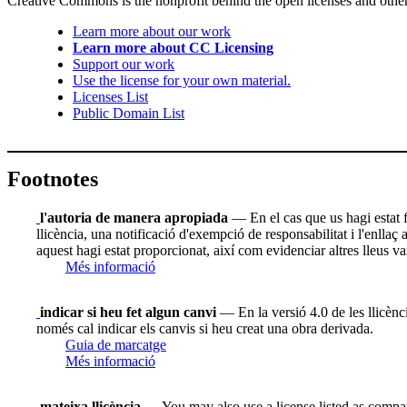
Creative Commons is the nonprofit behind the open licenses and other le
Learn more about our work
Learn more about CC Licensing
Support our work
Use the license for your own material.
Licenses List
Public Domain List
Footnotes
l'autoria de manera apropiada
— En el cas que us hagi estat fac
llicència, una notificació d'exempció de responsabilitat i l'enllaç
aquest hagi estat proporcionat, així com evidenciar altres lleus va
Més informació
indicar si heu fet algun canvi
— En la versió 4.0 de les llicènci
només cal indicar els canvis si heu creat una obra derivada.
Guia de marcatge
Més informació
mateixa llicència
— You may also use a license listed as compat