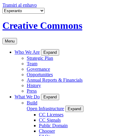
Transiri al enhavo
Creative Commons
Menu
Who We Are
Expand
Strategic Plan
Team
Governance
Opportunities
Annual Reports & Financials
History
Press
What We Do
Expand
Build
Open Infrastructure
Expand
CC Licenses
CC Signals
Public Domain
Chooser