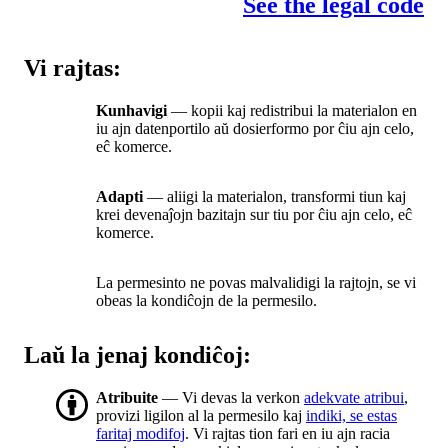
See the legal code
Vi rajtas:
Kunhavigi
— kopii kaj redistribui la materialon en
iu ajn datenportilo aŭ dosierformo por ĉiu ajn celo,
eĉ komerce.
Adapti
— aliigi la materialon, transformi tiun kaj
krei devenaĵojn bazitajn sur tiu por ĉiu ajn celo, eĉ
komerce.
La permesinto ne povas malvalidigi la rajtojn, se vi
obeas la kondiĉojn de la permesilo.
Laŭ la jenaj kondiĉoj:
Atribuite
— Vi devas la verkon
adekvate atribui
,
provizi ligilon al la permesilo kaj
indiki, se estas
faritaj modifoj
. Vi rajtas tion fari en iu ajn racia