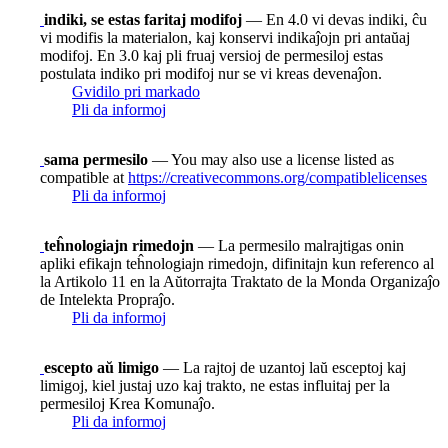
indiki, se estas faritaj modifoj
— En 4.0 vi devas indiki, ĉu
vi modifis la materialon, kaj konservi indikaĵojn pri antaŭaj
modifoj. En 3.0 kaj pli fruaj versioj de permesiloj estas
postulata indiko pri modifoj nur se vi kreas devenaĵon.
Gvidilo pri markado
Pli da informoj
sama permesilo
— You may also use a license listed as
compatible at
https://creativecommons.org/compatiblelicenses
Pli da informoj
teĥnologiajn rimedojn
— La permesilo malrajtigas onin
apliki efikajn teĥnologiajn rimedojn, difinitajn kun referenco al
la Artikolo 11 en la Aŭtorrajta Traktato de la Monda Organizaĵo
de Intelekta Propraĵo.
Pli da informoj
escepto aŭ limigo
— La rajtoj de uzantoj laŭ esceptoj kaj
limigoj, kiel justaj uzo kaj trakto, ne estas influitaj per la
permesiloj Krea Komunaĵo.
Pli da informoj