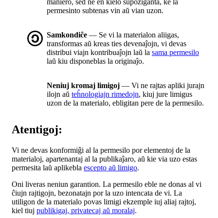
maniero, sed ne en kielo supoziganta, ke la
permesinto subtenas vin aŭ vian uzon.
Samkondiĉe
— Se vi la materialon aliigas,
transformas aŭ kreas ties devenaĵojn, vi devas
distribui viajn kontribuaĵojn laŭ la
sama permesilo
laŭ kiu disponeblas la originaĵo.
Neniuj kromaj limigoj
— Vi ne rajtas apliki jurajn
ilojn aŭ
teĥnologiajn rimedojn
, kiuj jure limigus
uzon de la materialo, ebligitan pere de la permesilo.
Atentigoj:
Vi ne devas konformiĝi al la permesilo por elementoj de la
materialoj, apartenantaj al la publikaĵaro, aŭ kie via uzo estas
permesita laŭ aplikebla
escepto aŭ limigo
.
Oni liveras neniun garantion. La permesilo eble ne donas al vi
ĉiujn rajtigojn, bezonatajn por la uzo intencata de vi. La
utiligon de la materialo povas limigi ekzemple iuj aliaj rajtoj,
kiel tiuj
publikigaj, privatecaj aŭ moralaj
.