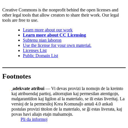
Creative Commons is the nonprofit behind the open licenses and
other legal tools that allow creators to share their work. Our legal
tools are free to use.
Learn more about our work
Learn more about CC Licensing
Subtenu nian laboron
Use the license for your own material.
Licenses List
Public Domain List
Footnotes
adekvate atribui
— Vi devas provizi la nomojn de la kreinto
kaj atribuendaj partioj, aŭtorrajtan kaj permesilan atentigojn,
malgarantiilon kaj ligilon al la materialo, se ili estas liveritaj. La
versioj de la permesiloj Krea Komunaĵo antaŭ 4.0 ankaŭ
postulas provizi titolon de la materialo, se ĝi estas liverata, kaj
povas havi aliajn etajn malsamojn.
Pli da informoj