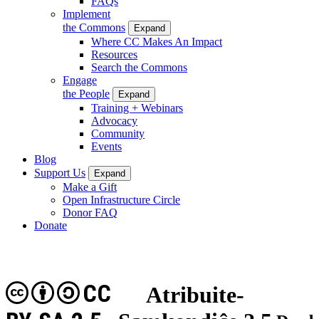
FAQs
Implement
the Commons
Expand
Where CC Makes An Impact
Resources
Search the Commons
Engage
the People
Expand
Training + Webinars
Advocacy
Community
Events
Blog
Support Us
Expand
Make a Gift
Open Infrastructure Circle
Donor FAQ
Donate
CC
Atribuite-