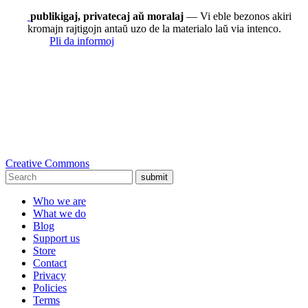
publikigaj, privatecaj aŭ moralaj
— Vi eble bezonos akiri
kromajn rajtigojn antaŭ uzo de la materialo laŭ via intenco.
Pli da informoj
Creative Commons
submit
Who we are
What we do
Blog
Support us
Store
Contact
Privacy
Policies
Terms