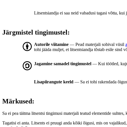
Litsentsiandja ei saa neid vabadusi tagasi võtta, kui j
Järgmistel tingimustel:
Autorile viitamine
— Pead materjali sobival viisil
tohi jääda muljet, et litsentsiandja tõstab esile sind v
Jagamine samadel tingimustel
— Kui töötled, kuj
Lisapiirangute keeld
— Sa ei tohi rakendada õigus
Märkused:
Sa ei pea täitma litsentsi tingimusi materjali teatud elementide suhte
Tagatisi ei anta. Litsents ei pruugi anda kõiki õigusi, mis on vajaliku