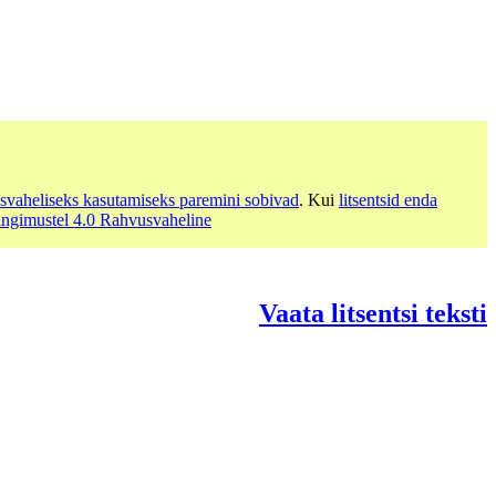
svaheliseks kasutamiseks paremini sobivad
. Kui
litsentsid enda
ingimustel 4.0 Rahvusvaheline
Vaata litsentsi teksti