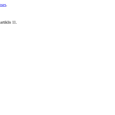
nses
.
rtiklis 11.