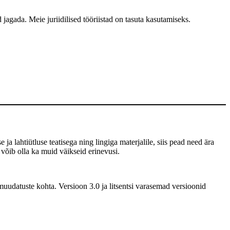
 jagada. Meie juriidilised tööriistad on tasuta kasutamiseks.
 ja lahtiütluse teatisega ning lingiga materjalile, siis pead need ära
 võib olla ka muid väikseid erinevusi.
uudatuste kohta. Versioon 3.0 ja litsentsi varasemad versioonid