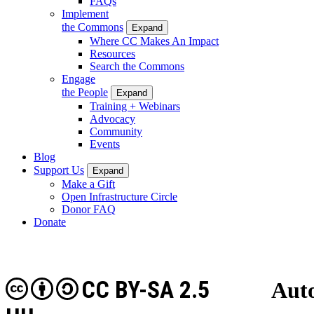
FAQs
Implement
the Commons
Expand
Where CC Makes An Impact
Resources
Search the Commons
Engage
the People
Expand
Training + Webinars
Advocacy
Community
Events
Blog
Support Us
Expand
Make a Gift
Open Infrastructure Circle
Donor FAQ
Donate
CC BY-SA 2.5
Auto