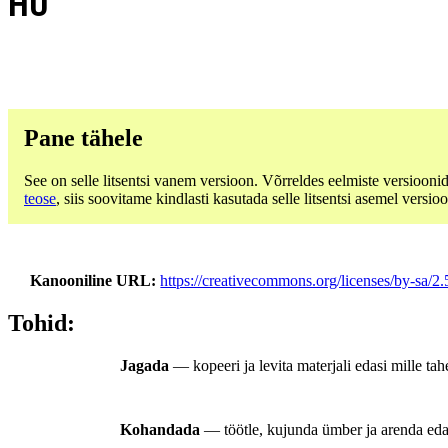
HU
Pane tähele
See on selle litsentsi vanem versioon. Võrreldes eelmiste versiooni
teose
, siis soovitame kindlasti kasutada selle litsentsi asemel versioo
Kanooniline URL
https://creativecommons.org/licenses/by-sa/2.
Tohid:
Jagada
— kopeeri ja levita materjali edasi mille tah
Kohandada
— töötle, kujunda ümber ja arenda edasi