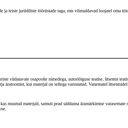
a teiste juriidiliste tööriistade taga, mis võimaldavad loojatel oma töid
te viidatavate osapoolte nimedega, autoriõiguse teatise, litsentsi teatise
 äratoomist, kui materjal on sellega varustatud. Vanematel litsentsidel
as muutsid materjali, samuti pead säilitama äramärkimise varasemate m
ose.