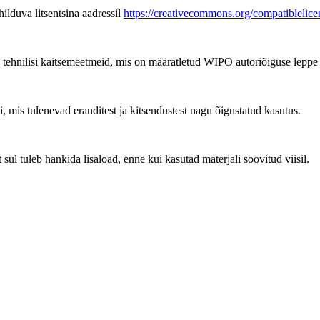
ilduva litsentsina aadressil
https://creativecommons.org/compatiblelice
tehnilisi kaitsemeetmeid, mis on määratletud WIPO autoriõiguse leppe a
, mis tulenevad eranditest ja kitsendustest nagu õigustatud kasutus.
ul tuleb hankida lisaload, enne kui kasutad materjali soovitud viisil.