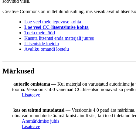
soovitud viisil.
Creative Commons on mittetulundusühing, mis seisab avatud litsentside j
Loe veel meie tegevuse kohta
Loe veel CC-litsentsimise kohta
Toeta meie tööd
Kasuta litsentsi enda materjali juures
Litsentside loetelu
Avaliku omandi loetelu
Märkused
autorile omistama
— Kui materjal on varustatud autorinime ja teis
tooma. Versioonist 4.0 vanemad CC-litsentsid nõuavad ka pealkirja
Lisateave
kas on tehtud muudatusi
— Versioonis 4.0 pead ära märkima, k
nõuavad muudatuste äramärkmist ainult siis, kui teed tuletatud te
Äramärkimise juhis
Lisateave