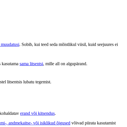
d muudatusi
. Sobib, kui teed seda mõistlikul viisil, kuid seejuures ei
ks kasutama
sama litsentsi
, mille all on algupärand.
stel litsentsis lubatu tegemist.
b kohaldatav
erand või kitsendus
.
ami-, andmekaitse- või isiklikud õigused
võivad piirata kasutamist