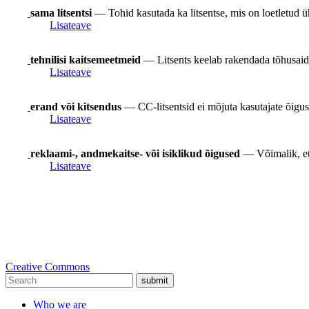
sama litsentsi
— Tohid kasutada ka litsentse, mis on loetletud üh
Lisateave
tehnilisi kaitsemeetmeid
— Litsents keelab rakendada tõhusaid 
Lisateave
erand või kitsendus
— CC-litsentsid ei mõjuta kasutajate õigusi
Lisateave
reklaami-, andmekaitse- või isiklikud õigused
— Võimalik, et s
Lisateave
Creative Commons
submit
Who we are