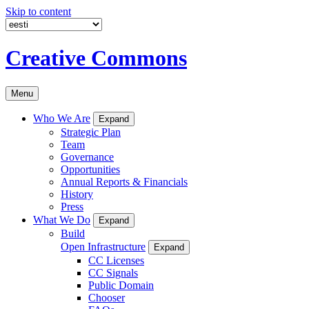
Skip to content
Creative Commons
Menu
Who We Are
Expand
Strategic Plan
Team
Governance
Opportunities
Annual Reports & Financials
History
Press
What We Do
Expand
Build
Open Infrastructure
Expand
CC Licenses
CC Signals
Public Domain
Chooser