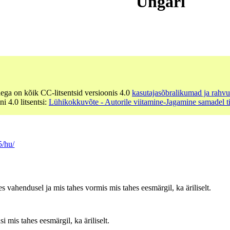
Ungari
dega on kõik CC-litsentsid versioonis 4.0
kasutajasõbralikumad ja rahvu
ni 4.0 litsentsi:
Lühikokkuvõte - Autorile viitamine-Jagamine samadel t
5/hu/
es vahendusel ja mis tahes vormis mis tahes eesmärgil, ka äriliselt.
 mis tahes eesmärgil, ka äriliselt.