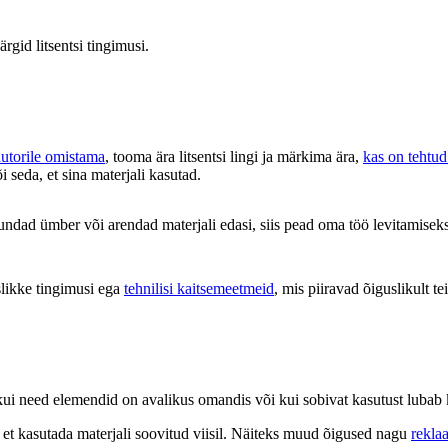
ärgid litsentsi tingimusi.
autorile omistama
, tooma ära litsentsi lingi ja märkima ära,
kas on tehtu
õi seda, et sina materjali kasutad.
undad ümber või arendad materjali edasi, siis pead oma töö levitamise
likke tingimusi ega
tehnilisi kaitsemeetmeid
, mis piiravad õiguslikult tei
s, kui need elemendid on avalikus omandis või kui sobivat kasutust luba
d, et kasutada materjali soovitud viisil. Näiteks muud õigused nagu
rekla