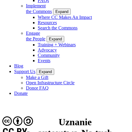
FAQs
Implement
the Commons
Expand
Where CC Makes An Impact
Resources
Search the Commons
Engage
the People
Expand
Training + Webinars
Advocacy
Community
Events
Blog
Support Us
Expand
Make a Gift
Open Infrastructure Circle
Donor FAQ
Donate
Uznanie
CC BY-