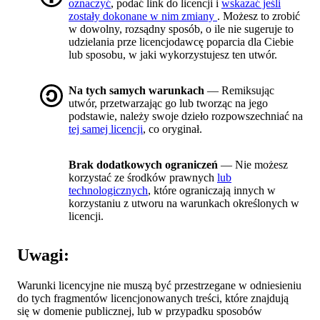
oznaczyć
, podać link do licencji i
wskazać jeśli
zostały dokonane w nim zmiany
. Możesz to zrobić
w dowolny, rozsądny sposób, o ile nie sugeruje to
udzielania prze licencjodawcę poparcia dla Ciebie
lub sposobu, w jaki wykorzystujesz ten utwór.
Na tych samych warunkach
— Remiksując
utwór, przetwarzając go lub tworząc na jego
podstawie, należy swoje dzieło rozpowszechniać na
tej samej licencji
, co oryginał.
Brak dodatkowych ograniczeń
— Nie możesz
korzystać ze środków prawnych
lub
technologicznych
, które ograniczają innych w
korzystaniu z utworu na warunkach określonych w
licencji.
Uwagi:
Warunki licencyjne nie muszą być przestrzegane w odniesieniu
do tych fragmentów licencjonowanych treści, które znajdują
się w domenie publicznej, lub w przypadku sposobów