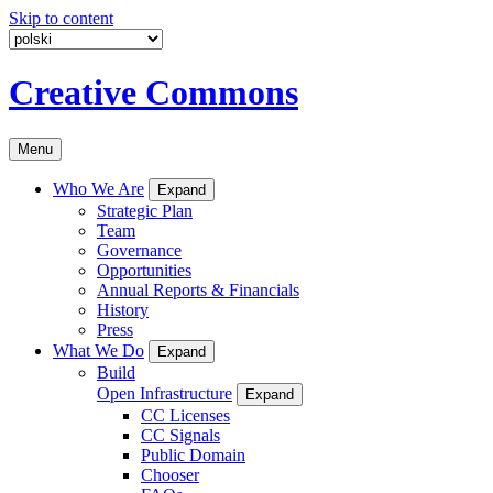
Skip to content
Creative Commons
Menu
Who We Are
Expand
Strategic Plan
Team
Governance
Opportunities
Annual Reports & Financials
History
Press
What We Do
Expand
Build
Open Infrastructure
Expand
CC Licenses
CC Signals
Public Domain
Chooser