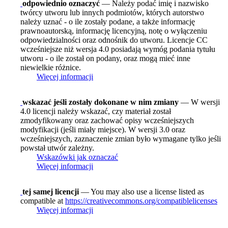
odpowiednio oznaczyć
— Należy podać imię i nazwisko
twórcy utworu lub innych podmiotów, których autorstwo
należy uznać - o ile zostały podane, a także informację
prawnoautorską, informację licencyjną, notę o wyłączeniu
odpowiedzialności oraz odnośnik do utworu. Licencje CC
wcześniejsze niż wersja 4.0 posiadają wymóg podania tytułu
utworu - o ile został on podany, oraz mogą mieć inne
niewielkie różnice.
Więcej informacji
wskazać jeśli zostały dokonane w nim zmiany
— W wersji
4.0 licencji należy wskazać, czy materiał został
zmodyfikowany oraz zachować opisy wcześniejszych
modyfikacji (jeśli miały miejsce). W wersji 3.0 oraz
wcześniejszych, zaznaczenie zmian było wymagane tylko jeśli
powstał utwór zależny.
Wskazówki jak oznaczać
Więcej informacji
tej samej licencji
— You may also use a license listed as
compatible at
https://creativecommons.org/compatiblelicenses
Więcej informacji