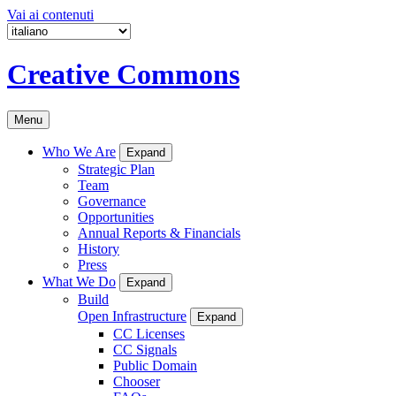
Vai ai contenuti
Creative Commons
Menu
Who We Are
Expand
Strategic Plan
Team
Governance
Opportunities
Annual Reports & Financials
History
Press
What We Do
Expand
Build
Open Infrastructure
Expand
CC Licenses
CC Signals
Public Domain
Chooser