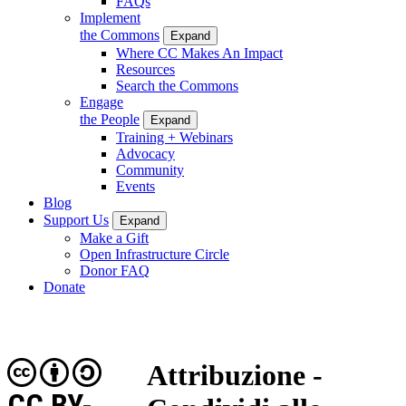
FAQs
Implement
the Commons
Expand
Where CC Makes An Impact
Resources
Search the Commons
Engage
the People
Expand
Training + Webinars
Advocacy
Community
Events
Blog
Support Us
Expand
Make a Gift
Open Infrastructure Circle
Donor FAQ
Donate
Attribuzione -
CC BY-