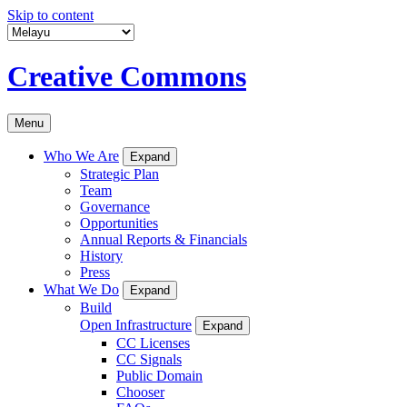
Skip to content
Creative Commons
Menu
Who We Are
Expand
Strategic Plan
Team
Governance
Opportunities
Annual Reports & Financials
History
Press
What We Do
Expand
Build
Open Infrastructure
Expand
CC Licenses
CC Signals
Public Domain
Chooser