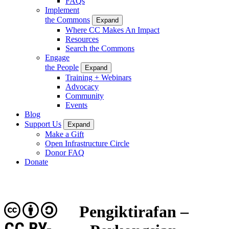
FAQs
Implement
the Commons
Expand
Where CC Makes An Impact
Resources
Search the Commons
Engage
the People
Expand
Training + Webinars
Advocacy
Community
Events
Blog
Support Us
Expand
Make a Gift
Open Infrastructure Circle
Donor FAQ
Donate
Pengiktirafan –
CC BY-