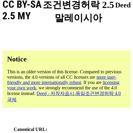
CC BY-SA
조건변경허락 2.5
Deed
2.5 MY
말레이시아
Notice
This is an older version of this license. Compared to previous
versions, the 4.0 versions of all CC licenses are
more user-
friendly and more internationally robust
. If you are
licensing
your own work
, we strongly recommend the use of the 4.0
license instead:
Deed - 저작자표시-동일조건변경허락 4.0
국제
Canonical URL