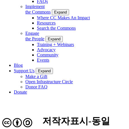
FAQs
Implement
the Commons
Expand
Where CC Makes An Impact
Resources
Search the Commons
Engage
the People
Expand
Training + Webinars
Advocacy
Community
Events
Blog
Support Us
Expand
Make a Gift
Open Infrastructure Circle
Donor FAQ
Donate
저작자표시-동일