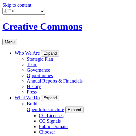
Skip to content
Creative Commons
Menu
Who We Are
Expand
Strategic Plan
Team
Governance
Opportunities
Annual Reports & Financials
History
Press
What We Do
Expand
Build
Open Infrastructure
Expand
CC Licenses
CC Signals
Public Domain
Chooser