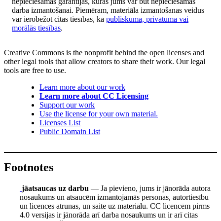
nepieciešamās garantijas, kuras jums var būt nepieciešamas
darba izmantošanai. Piemēram, materiāla izmantošanas veidus
var ierobežot citas tiesības, kā
publiskuma, privātuma vai
morālās tiesības
.
Creative Commons is the nonprofit behind the open licenses and
other legal tools that allow creators to share their work. Our legal
tools are free to use.
Learn more about our work
Learn more about CC Licensing
Support our work
Use the license for your own material.
Licenses List
Public Domain List
Footnotes
jāatsaucas uz darbu
— Ja pievieno, jums ir jānorāda autora
nosaukums un atsaucēm izmantojamās personas, autortiesību
un licences atrunas, un saite uz materiālu. CC licencēm pirms
4.0 versijas ir jānorāda arī darba nosaukums un ir arī citas