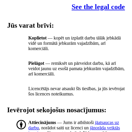
See the legal code
Jūs varat brīvi:
Koplietot
— kopēt un izplatīt darbu tālāk jebkādā
vidē un formātā jebkurām vajadzībām, arī
komerciāli.
Pielāgot
— remiksēt un pārveidot darbu, kā arī
veidot jaunu uz esošā pamata jebkurām vajadzībām,
arī komerciāli.
Licencētājs nevar atsaukt šīs tiesības, ja jūs ievērojat
šos licences noteikumus.
Ievērojot sekojošus nosacījumus:
Attiecinājums
— Jums ir atbilstoši
jāatsaucas uz
darbu
, norādot saiti uz licenci un
jānorāda veiktās