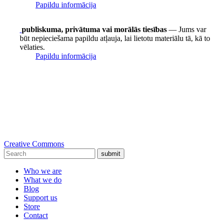
Papildu informācija
publiskuma, privātuma vai morālās tiesības
— Jums var
būt nepieciešama papildu atļauja, lai lietotu materiālu tā, kā to
vēlaties.
Papildu informācija
Creative Commons
submit
Who we are
What we do
Blog
Support us
Store
Contact