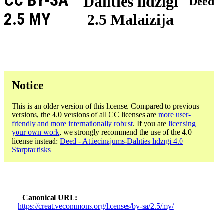
CC BY-SA
Dalīties līdzīgi
Deed
2.5 MY
2.5 Malaizija
Notice
This is an older version of this license. Compared to previous
versions, the 4.0 versions of all CC licenses are
more user-
friendly and more internationally robust
. If you are
licensing
your own work
, we strongly recommend the use of the 4.0
license instead:
Deed - Attiecinājums-Dalīties līdzīgi 4.0
Starptautisks
Canonical URL
https://creativecommons.org/licenses/by-sa/2.5/my/