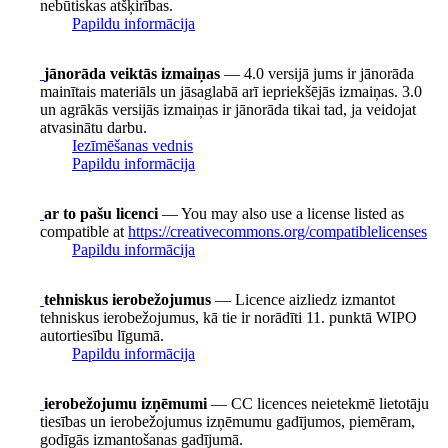
nebūtiskas atšķirības.
Papildu informācija
jānorāda veiktās izmaiņas
— 4.0 versijā jums ir jānorāda
mainītais materiāls un jāsaglabā arī iepriekšējās izmaiņas. 3.0
un agrākās versijās izmaiņas ir jānorāda tikai tad, ja veidojat
atvasinātu darbu.
Iezīmēšanas vednis
Papildu informācija
ar to pašu licenci
— You may also use a license listed as
compatible at
https://creativecommons.org/compatiblelicenses
Papildu informācija
tehniskus ierobežojumus
— Licence aizliedz izmantot
tehniskus ierobežojumus, kā tie ir norādīti 11. punktā WIPO
autortiesību līgumā.
Papildu informācija
ierobežojumu izņēmumi
— CC licences neietekmē lietotāju
tiesības un ierobežojumus izņēmumu gadījumos, piemēram,
godīgās izmantošanas gadījumā.