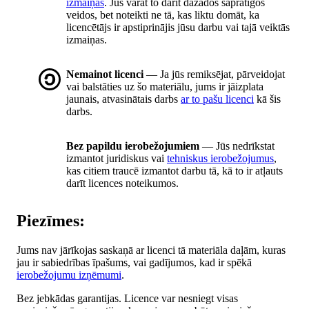
izmaiņas
. Jūs varat to darīt dažādos saprātīgos
veidos, bet noteikti ne tā, kas liktu domāt, ka
licencētājs ir apstiprinājis jūsu darbu vai tajā veiktās
izmaiņas.
Nemainot licenci
— Ja jūs remiksējat, pārveidojat
vai balstāties uz šo materiālu, jums ir jāizplata
jaunais, atvasinātais darbs
ar to pašu licenci
kā šis
darbs.
Bez papildu ierobežojumiem
— Jūs nedrīkstat
izmantot juridiskus vai
tehniskus ierobežojumus
,
kas citiem traucē izmantot darbu tā, kā to ir atļauts
darīt licences noteikumos.
Piezīmes:
Jums nav jārīkojas saskaņā ar licenci tā materiāla daļām, kuras
jau ir sabiedrības īpašums, vai gadījumos, kad ir spēkā
ierobežojumu izņēmumi
.
Bez jebkādas garantijas. Licence var nesniegt visas