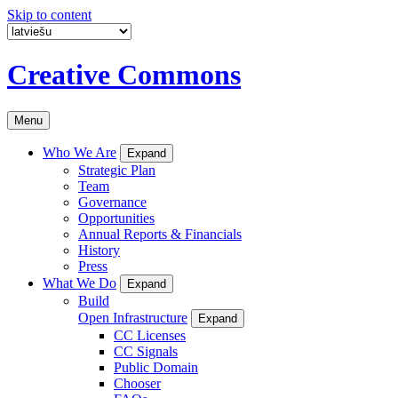
Skip to content
Creative Commons
Menu
Who We Are
Expand
Strategic Plan
Team
Governance
Opportunities
Annual Reports & Financials
History
Press
What We Do
Expand
Build
Open Infrastructure
Expand
CC Licenses
CC Signals
Public Domain
Chooser