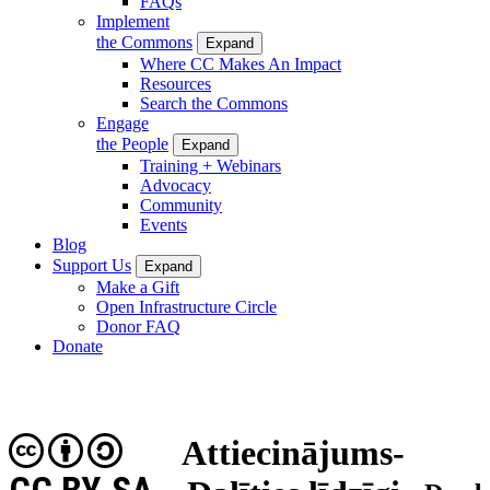
FAQs
Implement
the Commons
Expand
Where CC Makes An Impact
Resources
Search the Commons
Engage
the People
Expand
Training + Webinars
Advocacy
Community
Events
Blog
Support Us
Expand
Make a Gift
Open Infrastructure Circle
Donor FAQ
Donate
Attiecinājums-