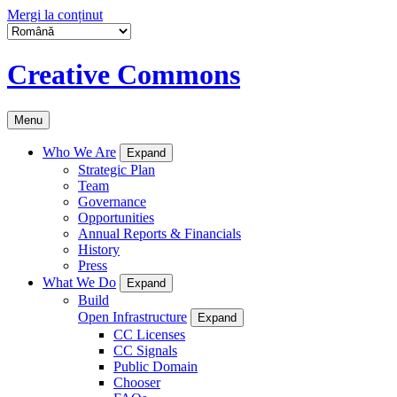
Mergi la conținut
Creative Commons
Menu
Who We Are
Expand
Strategic Plan
Team
Governance
Opportunities
Annual Reports & Financials
History
Press
What We Do
Expand
Build
Open Infrastructure
Expand
CC Licenses
CC Signals
Public Domain
Chooser