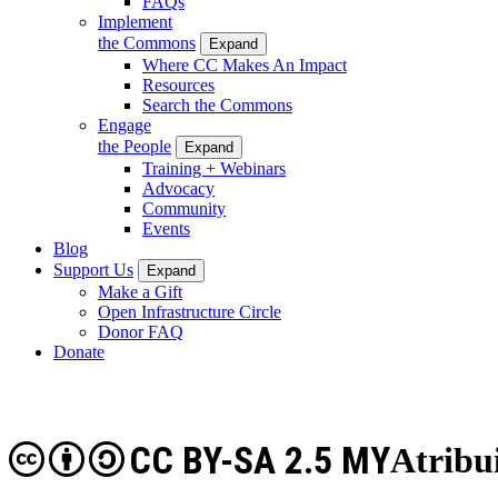
FAQs
Implement
the Commons
Expand
Where CC Makes An Impact
Resources
Search the Commons
Engage
the People
Expand
Training + Webinars
Advocacy
Community
Events
Blog
Support Us
Expand
Make a Gift
Open Infrastructure Circle
Donor FAQ
Donate
CC BY-SA 2.5 MY
Atribui