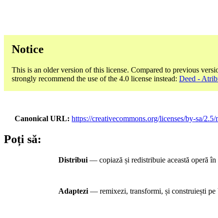
Notice
This is an older version of this license. Compared to previous versi
strongly recommend the use of the 4.0 license instead:
Deed - Atribu
Canonical URL
https://creativecommons.org/licenses/by-sa/2.5
Poți să:
Distribui
— copiază și redistribuie această operă în 
Adaptezi
— remixezi, transformi, și construiești pe 