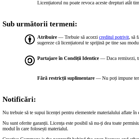
Licențiatorul nu poate revoca aceste drepturi atât timp
Sub următorii termeni:
Atribuire
— Trebuie să acorzi
creditul potrivit
, să 
sugereze că licențiatorul te sprijină pe tine sau modul
Partajare în Condiții Identice
— Daca remixezi, tran
Fără restricții suplimentare
— Nu poți impune term
Notificări:
Nu trebuie să te supui licenței pentru elementele materialului aflate î
Nu sunt oferite garanții. Licența este posibil să nu-ți dea toate permis
modul în care folosești materialul.