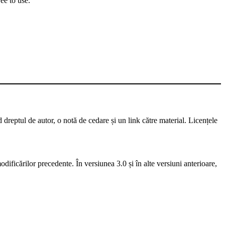
ee to use.
d dreptul de autor, o notă de cedare și un link către material. Licențele
dificărilor precedente. În versiunea 3.0 și în alte versiuni anterioare,