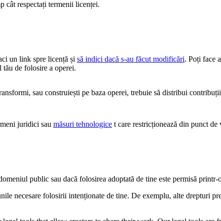
 cât respectați termenii licenței.
faci un link spre licență și
să indici dacă s-au făcut modificări
. Poți face 
 tău de folosire a operei.
sformi, sau construiești pe baza operei, trebuie să distribui contribuții
eni juridici sau
măsuri tehnologice
t care restricționează din punct de v
n domeniul public sau dacă folosirea adoptată de tine este permisă printr-
iunile necesare folosirii intenționate de tine. De exemplu, alte drepturi 