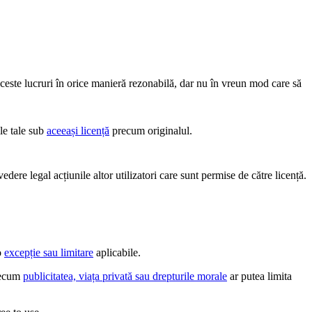
aceste lucruri în orice manieră rezonabilă, dar nu în vreun mod care să
le tale sub
aceeași licență
precum originalul.
edere legal acțiunile altor utilizatori care sunt permise de către licență.
o
excepție sau limitare
aplicabile.
precum
publicitatea, viața privată sau drepturile morale
ar putea limita