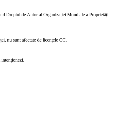
ivind Dreptul de Autor al Organizației Mondiale a Proprietății
nței, nu sunt afectate de licențele CC.
 intenționezi.