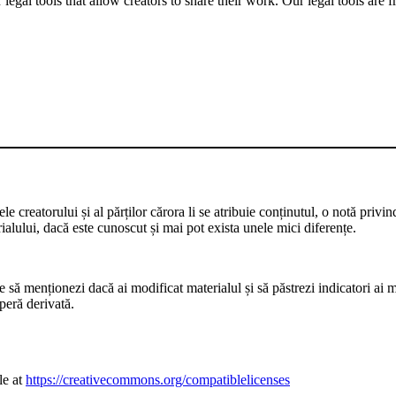
gal tools that allow creators to share their work. Our legal tools are fr
 creatorului și al părților cărora li se atribuie conținutul, o notă privin
rialului, dacă este cunoscut și mai pot exista unele mici diferențe.
să menționezi dacă ai modificat materialul și să păstrezi indicatori ai mo
peră derivată.
le at
https://creativecommons.org/compatiblelicenses