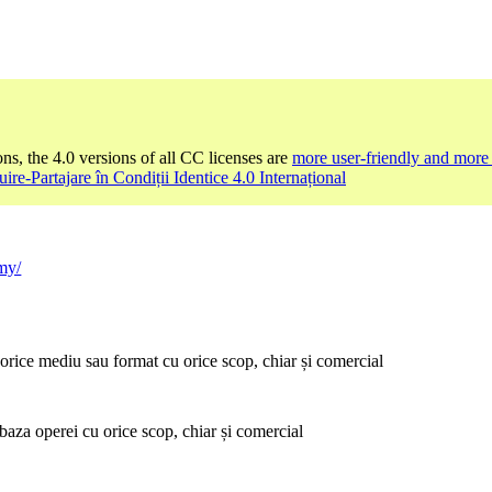
ons, the 4.0 versions of all CC licenses are
more user-friendly and more 
ire-Partajare în Condiții Identice 4.0 Internațional
/my/
orice mediu sau format cu orice scop, chiar și comercial
baza operei cu orice scop, chiar și comercial