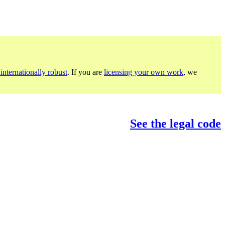
internationally robust
. If you are
licensing your own work
, we
See the legal code