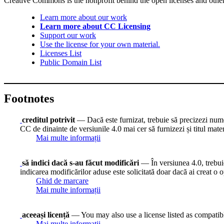
Creative Commons is the nonprofit behind the open licenses and other le
Learn more about our work
Learn more about CC Licensing
Support our work
Use the license for your own material.
Licenses List
Public Domain List
Footnotes
creditul potrivit
— Dacă este furnizat, trebuie să precizezi numele
CC de dinainte de versiunile 4.0 mai cer să furnizezi și titul mate
Mai multe informații
să indici dacă s-au făcut modificări
— În versiunea 4.0, trebuie 
indicarea modificărilor aduse este solicitată doar dacă ai creat o o
Ghid de marcare
Mai multe informații
aceeași licență
— You may also use a license listed as compatib
Mai multe informații