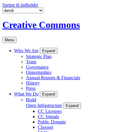
Spring til indholdet
Creative Commons
Menu
Who We Are
Expand
Strategic Plan
Team
Governance
Opportunities
Annual Reports & Financials
History
Press
What We Do
Expand
Build
Open Infrastructure
Expand
CC Licenses
CC Signals
Public Domain
Chooser