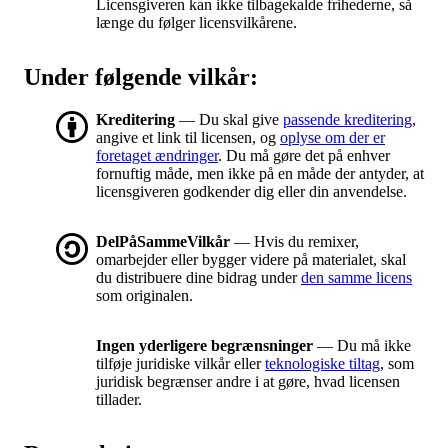
Licensgiveren kan ikke tilbagekalde frihederne, så
længe du følger licensvilkårene.
Under følgende vilkår:
Kreditering
— Du skal give
passende kreditering
,
angive et link til licensen, og
oplyse om der er
foretaget ændringer
. Du må gøre det på enhver
fornuftig måde, men ikke på en måde der antyder, at
licensgiveren godkender dig eller din anvendelse.
DelPåSammeVilkår
— Hvis du remixer,
omarbejder eller bygger videre på materialet, skal
du distribuere dine bidrag under
den samme licens
som originalen.
Ingen yderligere begrænsninger
— Du må ikke
tilføje juridiske vilkår eller
teknologiske tiltag
, som
juridisk begrænser andre i at gøre, hvad licensen
tillader.