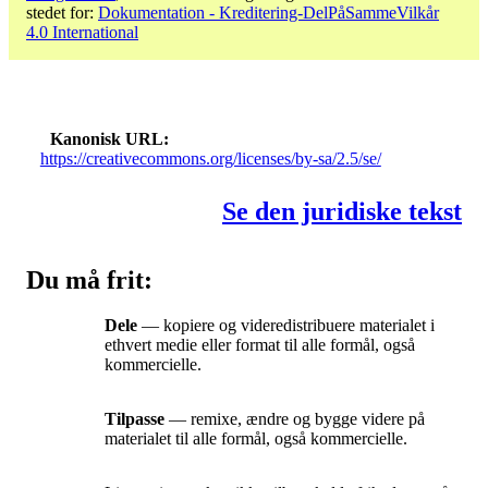
stedet for:
Dokumentation - Kreditering-DelPåSammeVilkår
4.0 International
Kanonisk URL
https://creativecommons.org/licenses/by-sa/2.5/se/
Se den juridiske tekst
Du må frit:
Dele
— kopiere og videredistribuere materialet i
ethvert medie eller format til alle formål, også
kommercielle.
Tilpasse
— remixe, ændre og bygge videre på
materialet til alle formål, også kommercielle.