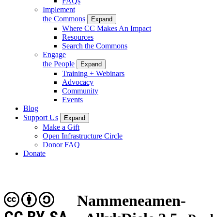
FAQs
Implement
the Commons
Expand
Where CC Makes An Impact
Resources
Search the Commons
Engage
the People
Expand
Training + Webinars
Advocacy
Community
Events
Blog
Support Us
Expand
Make a Gift
Open Infrastructure Circle
Donor FAQ
Donate
Nammeneamen-