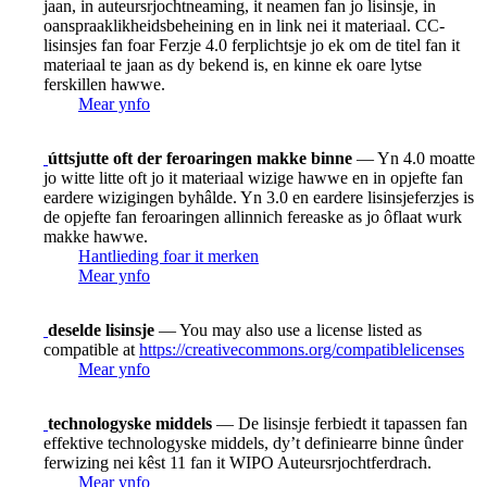
jaan, in auteursrjochtneaming, it neamen fan jo lisinsje, in
oanspraaklikheidsbeheining en in link nei it materiaal. CC-
lisinsjes fan foar Ferzje 4.0 ferplichtsje jo ek om de titel fan it
materiaal te jaan as dy bekend is, en kinne ek oare lytse
ferskillen hawwe.
Mear ynfo
úttsjutte oft der feroaringen makke binne
— Yn 4.0 moatte
jo witte litte oft jo it materiaal wizige hawwe en in opjefte fan
eardere wizigingen byhâlde. Yn 3.0 en eardere lisinsjeferzjes is
de opjefte fan feroaringen allinnich fereaske as jo ôflaat wurk
makke hawwe.
Hantlieding foar it merken
Mear ynfo
deselde lisinsje
— You may also use a license listed as
compatible at
https://creativecommons.org/compatiblelicenses
Mear ynfo
technologyske middels
— De lisinsje ferbiedt it tapassen fan
effektive technologyske middels, dy’t definiearre binne ûnder
ferwizing nei kêst 11 fan it WIPO Auteursrjochtferdrach.
Mear ynfo