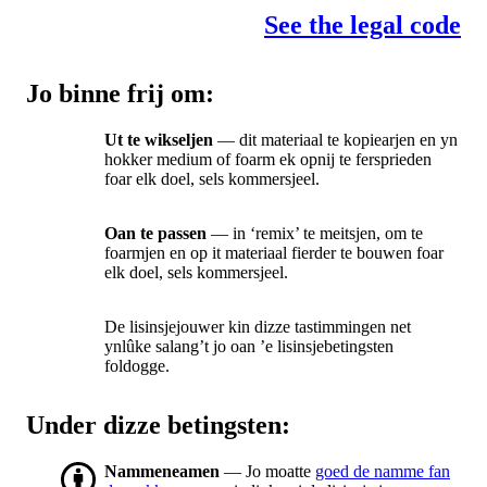
See the legal code
Jo binne frij om:
Ut te wikseljen
— dit materiaal te kopiearjen en yn
hokker medium of foarm ek opnij te fersprieden
foar elk doel, sels kommersjeel.
Oan te passen
— in ‘remix’ te meitsjen, om te
foarmjen en op it materiaal fierder te bouwen foar
elk doel, sels kommersjeel.
De lisinsjejouwer kin dizze tastimmingen net
ynlûke salang’t jo oan ’e lisinsjebetingsten
foldogge.
Under dizze betingsten:
Nammeneamen
— Jo moatte
goed de namme fan