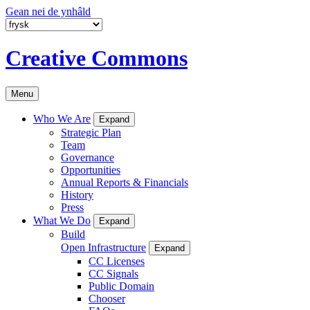
Gean nei de ynhâld
Creative Commons
Menu
Who We Are
Expand
Strategic Plan
Team
Governance
Opportunities
Annual Reports & Financials
History
Press
What We Do
Expand
Build
Open Infrastructure
Expand
CC Licenses
CC Signals
Public Domain
Chooser