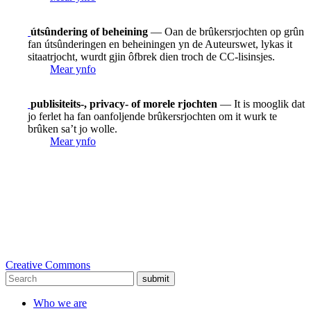
útsûndering of beheining
— Oan de brûkersrjochten op grûn
fan útsûnderingen en beheiningen yn de Auteurswet, lykas it
sitaatrjocht, wurdt gjin ôfbrek dien troch de CC-lisinsjes.
Mear ynfo
publisiteits-, privacy- of morele rjochten
— It is mooglik dat
jo ferlet ha fan oanfoljende brûkersrjochten om it wurk te
brûken sa’t jo wolle.
Mear ynfo
Creative Commons
submit
Who we are