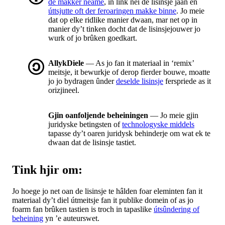
de makker neame
, in link nei de lisinsje jaan en
úttsjutte oft der feroaringen makke binne
. Jo meie
dat op elke ridlike manier dwaan, mar net op in
manier dy’t tinken docht dat de lisinsjejouwer jo
wurk of jo brûken goedkart.
AllykDiele
— As jo fan it materiaal in ‘remix’
meitsje, it bewurkje of derop fierder bouwe, moatte
jo jo bydragen ûnder
deselde lisinsje
ferspriede as it
orizjineel.
Gjin oanfoljende beheiningen
— Jo meie gjin
juridyske betingsten of
technologyske middels
tapasse dy’t oaren juridysk behinderje om wat ek te
dwaan dat de lisinsje tastiet.
Tink hjir om:
Jo hoege jo net oan de lisinsje te hâlden foar eleminten fan it
materiaal dy’t diel útmeitsje fan it publike domein of as jo
foarm fan brûken tastien is troch in tapaslike
útsûndering of
beheining
yn ’e auteurswet.