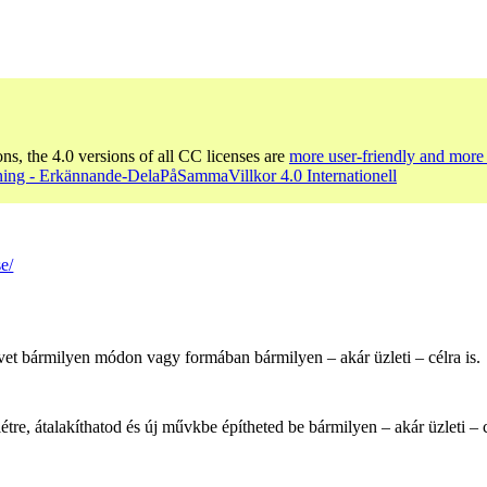
ons, the 4.0 versions of all CC licenses are
more user-friendly and more 
ing - Erkännande-DelaPåSammaVillkor 4.0 Internationell
e/
et bármilyen módon vagy formában bármilyen – akár üzleti – célra is.
e, átalakíthatod és új művkbe építheted be bármilyen – akár üzleti – cé