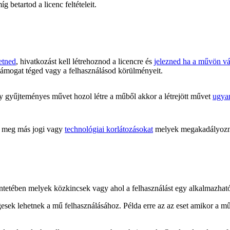
 betartod a licenc feltételeit.
etned
, hivatkozást kell létrehoznod a licencre és
jelezned ha a művön vál
támogat téged vagy a felhasználásod körülményeit.
 gyűjteményes művet hozol létre a műből akkor a létrejött művet
ugyan
meg más jogi vagy
technológiai korlátozásokat
melyek megakadályoznán
kintetében melyek közkincsek vagy ahol a felhasználást egy alkalmazha
gesek lehetnek a mű felhasználásához. Példa erre az az eset amikor a m