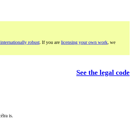
internationally robust
. If you are
licensing your own work
, we
See the legal code
lra is.