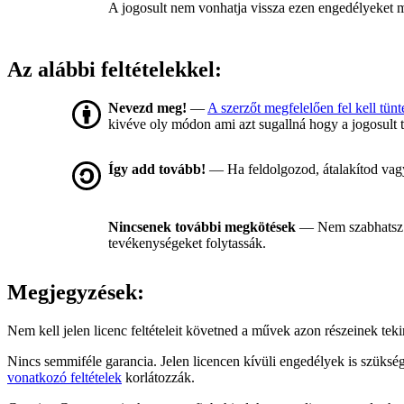
A jogosult nem vonhatja vissza ezen engedélyeket míg
Az alábbi feltételekkel:
Nevezd meg!
—
A szerzőt megfelelően fel kell tünt
kivéve oly módon ami azt sugallná hogy a jogosult 
Így add tovább!
— Ha feldolgozod, átalakítod vagy
Nincsenek további megkötések
— Nem szabhatsz 
tevékenységeket folytassák.
Megjegyzések:
Nem kell jelen licenc feltételeit követned a művek azon részeinek te
Nincs semmiféle garancia. Jelen licencen kívüli engedélyek is szüksé
vonatkozó feltételek
korlátozzák.