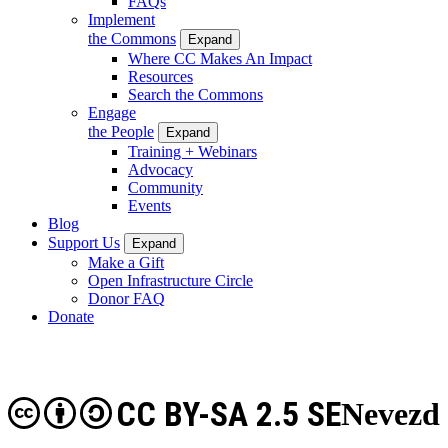
FAQs
Implement
the Commons
Expand
Where CC Makes An Impact
Resources
Search the Commons
Engage
the People
Expand
Training + Webinars
Advocacy
Community
Events
Blog
Support Us
Expand
Make a Gift
Open Infrastructure Circle
Donor FAQ
Donate
CC BY-SA 2.5 SE
Nevezd 