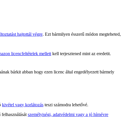
toztatást hajtottál végre
. Ezt bármilyen ésszerű módon megteheted,
azon licencfeltételek mellett
kell terjesztened mint az eredetit.
ak bárkit abban hogy ezen licenc által engedélyezett bármely
tó
kivétel vagy korlátozás
teszi számodra lehetővé.
ű felhasználását
személyiségi, adatvédelmi vagy a jó hírnévre