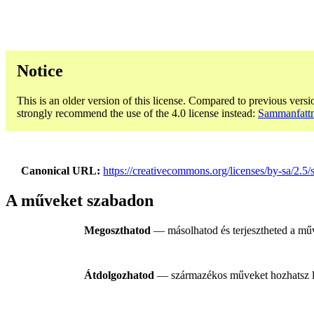
Notice
This is an older version of this license. Compared to previous versi
strongly recommend the use of the 4.0 license instead:
Sammanfattn
Canonical URL
https://creativecommons.org/licenses/by-sa/2.5/s
A műveket szabadon
Megoszthatod
— másolhatod és terjesztheted a műv
Átdolgozhatod
— származékos műveket hozhatsz létr