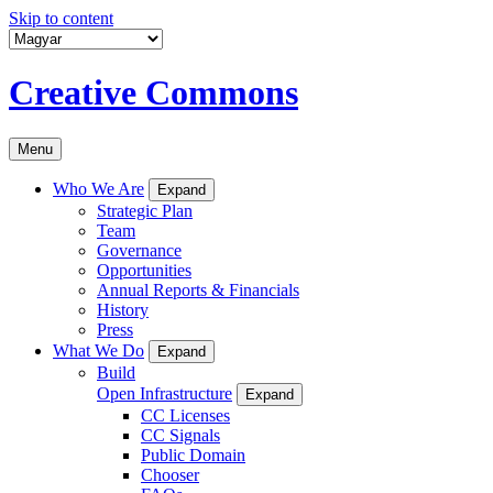
Skip to content
Creative Commons
Menu
Who We Are
Expand
Strategic Plan
Team
Governance
Opportunities
Annual Reports & Financials
History
Press
What We Do
Expand
Build
Open Infrastructure
Expand
CC Licenses
CC Signals
Public Domain
Chooser