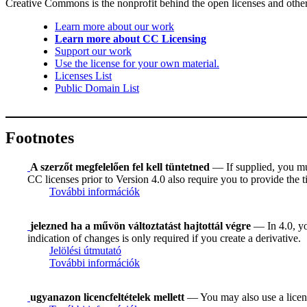
Creative Commons is the nonprofit behind the open licenses and other le
Learn more about our work
Learn more about CC Licensing
Support our work
Use the license for your own material.
Licenses List
Public Domain List
Footnotes
A szerzőt megfelelően fel kell tüntetned
— If supplied, you must
CC licenses prior to Version 4.0 also require you to provide the ti
További információk
jelezned ha a művön változtatást hajtottál végre
— In 4.0, you
indication of changes is only required if you create a derivative.
Jelölési útmutató
További információk
ugyanazon licencfeltételek mellett
— You may also use a licens