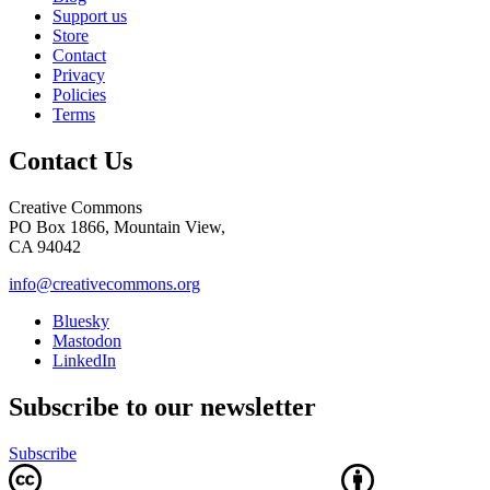
Support us
Store
Contact
Privacy
Policies
Terms
Contact Us
Creative Commons
PO Box 1866, Mountain View,
CA 94042
info@creativecommons.org
Bluesky
Mastodon
LinkedIn
Subscribe to our newsletter
Subscribe