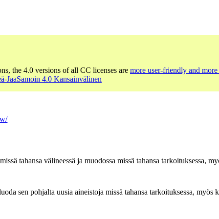
ons, the 4.0 versions of all CC licenses are
more user-friendly and more 
ä-JaaSamoin 4.0 Kansainvälinen
tw/
n missä tahansa välineessä ja muodossa missä tahansa tarkoituksessa, myö
oda sen pohjalta uusia aineistoja missä tahansa tarkoituksessa, myös ka