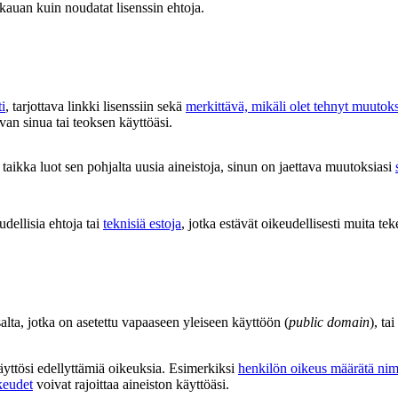
 kauan kuin noudatat lisenssin ehtoja.
i
, tarjottava linkki lisenssiin sekä
merkittävä, mikäli olet tehnyt muutok
van sinua tai teoksen käyttöäsi.
aikka luot sen pohjalta uusia aineistoja, sinun on jaettava muutoksiasi
udellisia ehtoja tai
teknisiä estoja
, jotka estävät oikeudellisesti muita tek
salta, jotka on asetettu vapaaseen yleiseen käyttöön (
public domain
), ta
käyttösi edellyttämiä oikeuksia. Esimerkiksi
henkilön oikeus määrätä nim
keudet
voivat rajoittaa aineiston käyttöäsi.