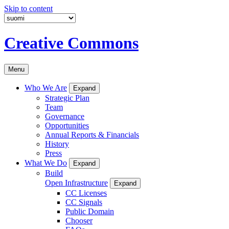
Skip to content
Creative Commons
Menu
Who We Are
Expand
Strategic Plan
Team
Governance
Opportunities
Annual Reports & Financials
History
Press
What We Do
Expand
Build
Open Infrastructure
Expand
CC Licenses
CC Signals
Public Domain
Chooser