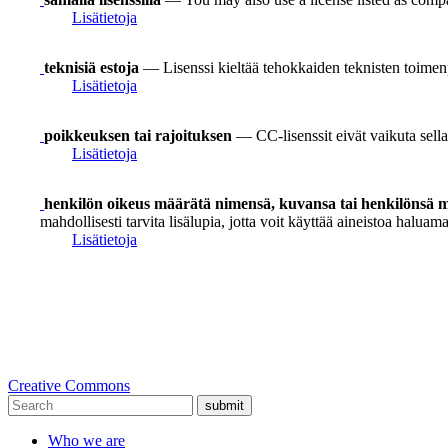
Lisätietoja
teknisiä estoja
— Lisenssi kieltää tehokkaiden teknisten toimen
Lisätietoja
poikkeuksen tai rajoituksen
— CC-lisenssit eivät vaikuta sellai
Lisätietoja
henkilön oikeus määrätä nimensä, kuvansa tai henkilönsä mu
mahdollisesti tarvita lisälupia, jotta voit käyttää aineistoa haluamal
Lisätietoja
Creative Commons
submit
Who we are