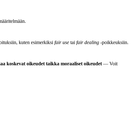
määritelmään.
joituksiin, kuten esimerkiksi
fair use
tai
fair dealing
-poikkeuksiin.
jaa koskevat oikeudet taikka moraaliset oikeudet
— Voit