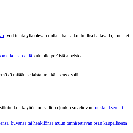
sia
. Voit tehdä yllä olevan millä tahansa kohtuullisella tavalla, mutta et
samalla lisenssillä
kuin alkuperäistä aineistoa.
emästä mitään sellaista, minkä lisenssi sallii.
i silloin, kun käyttösi on sallittua jonkin soveltuvan
poikkeuksen tai
ensä, kuvansa tai henkilönsä muun tunnistettavan osan kaupallisesta