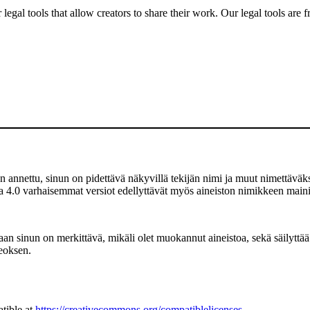
gal tools that allow creators to share their work. Our legal tools are fr
 annettu, sinun on pidettävä näkyvillä tekijän nimi ja muut nimettäväksi
a 4.0 varhaisemmat versiot edellyttävät myös aineiston nimikkeen mainit
 sinun on merkittävä, mikäli olet muokannut aineistoa, sekä säilyttää
teoksen.
tible at
https://creativecommons.org/compatiblelicenses