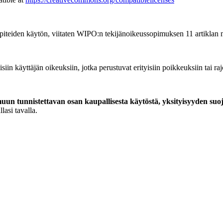
piteiden käytön, viitaten WIPO:n tekijänoikeussopimuksen 11 artiklan 
siin käyttäjän oikeuksiin, jotka perustuvat erityisiin poikkeuksiin tai ra
un tunnistettavan osan kaupallisesta käytöstä, yksityisyyden suo
lasi tavalla.