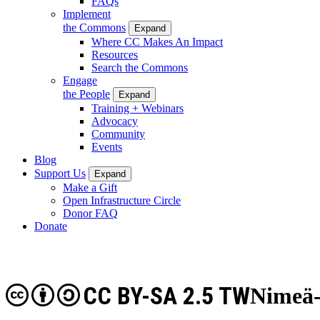
FAQs
Implement
the Commons
Expand
Where CC Makes An Impact
Resources
Search the Commons
Engage
the People
Expand
Training + Webinars
Advocacy
Community
Events
Blog
Support Us
Expand
Make a Gift
Open Infrastructure Circle
Donor FAQ
Donate
CC BY-SA 2.5 TW
Nimeä-