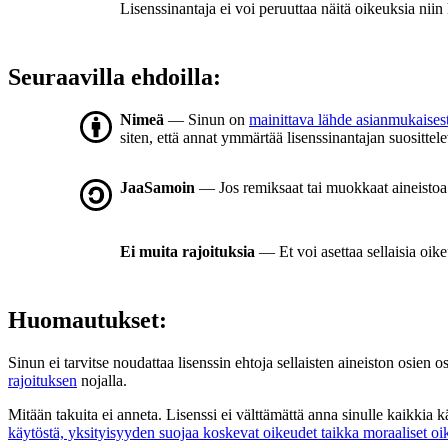
Lisenssinantaja ei voi peruuttaa näitä oikeuksia niin
Seuraavilla ehdoilla:
Nimeä
— Sinun on
mainittava lähde asianmukaisest
siten, että annat ymmärtää lisenssinantajan suosittele
JaaSamoin
— Jos remiksaat tai muokkaat aineistoa t
Ei muita rajoituksia
— Et voi asettaa sellaisia oike
Huomautukset:
Sinun ei tarvitse noudattaa lisenssin ehtoja sellaisten aineiston osien o
rajoituksen
nojalla.
Mitään takuita ei anneta. Lisenssi ei välttämättä anna sinulle kaikkia 
käytöstä, yksityisyyden suojaa koskevat oikeudet taikka moraaliset oi