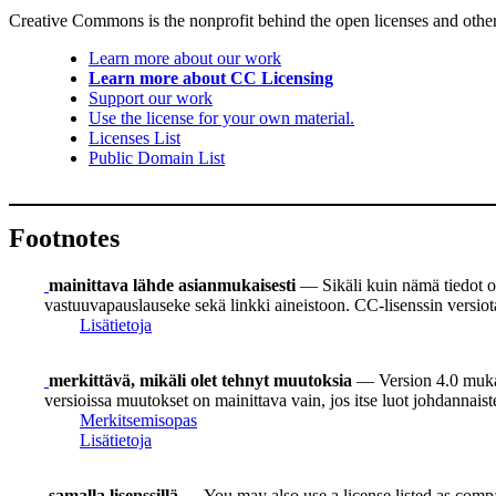
Creative Commons is the nonprofit behind the open licenses and other le
Learn more about our work
Learn more about CC Licensing
Support our work
Use the license for your own material.
Licenses List
Public Domain List
Footnotes
mainittava lähde asianmukaisesti
— Sikäli kuin nämä tiedot on
vastuuvapauslauseke sekä linkki aineistoon. CC-lisenssin versiot
Lisätietoja
merkittävä, mikäli olet tehnyt muutoksia
— Version 4.0 mukaan
versioissa muutokset on mainittava vain, jos itse luot johdannais
Merkitsemisopas
Lisätietoja
samalla lisenssillä
— You may also use a license listed as compa