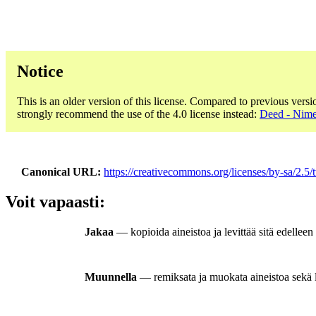
Notice
This is an older version of this license. Compared to previous versi
strongly recommend the use of the 4.0 license instead:
Deed - Nime
Canonical URL
https://creativecommons.org/licenses/by-sa/2.5/
Voit vapaasti:
Jakaa
— kopioida aineistoa ja levittää sitä edellee
Muunnella
— remiksata ja muokata aineistoa sekä lu